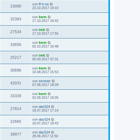
von
ff-h-no
23090
23.10.2017 19:10
von
kwm
32383
17.10.2017 18:42
von
tmk
27534
17.10.2017 17:55
von
kwm
33656
02.10.2017 16:48
von
tmk
25217
05.09.2017 07:31
von
kwm
30696
10.08.2017 15:53
von
stromer
42031
07.08.2017 18:09
von
kwm
33339
02.08.2017 16:05
von
dac524
27814
18.07.2017 17:14
von
dac524
22665
16.07.2017 18:43
von
dac524
39977
28.06.2017 11:50