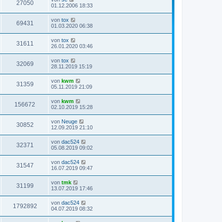
27050
t
r
01.12.2006 18:33
r
B
a
e
von
tox
g
i
69431
01.03.2020 06:38
t
r
a
von
tox
31611
g
26.01.2020 03:46
von
tox
32069
28.11.2019 15:19
von
kwm
31359
05.11.2019 21:09
von
kwm
156672
02.10.2019 15:28
von
Neuge
30852
12.09.2019 21:10
von
dac524
32371
05.08.2019 09:02
von
dac524
31547
16.07.2019 09:47
von
tmk
31199
13.07.2019 17:46
von
dac524
1792892
04.07.2019 08:32