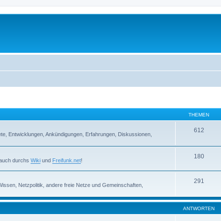
THEMEN
612
iete, Entwicklungen, Ankündigungen, Erfahrungen, Diskussionen,
180
r auch durchs
Wiki
und
Freifunk.net
!
291
 Wissen, Netzpolitik, andere freie Netze und Gemeinschaften,
ANTWORTEN