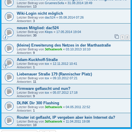
Letzter Beitrag von
GruenesSofa
«
31.08.2014 18:49
Antworten:
13
Wiki-Login nicht möglich
Letzter Beitrag von
dac524
«
05.08.2014 07:26
Antworten:
3
neues Mitglied: dac524
Letzter Beitrag von
Klops
«
17.05.2014 19:04
Antworten:
30
1
2
(kleine) Erweiterung des Netzes in der Marthastraße
Letzter Beitrag von
3dfxatwork
«
03.10.2013 10:10
Antworten:
9
Adam-Kuckhoff-Straße
Letzter Beitrag von
tox
«
12.11.2012 10:41
Antworten:
1
Liebenauer Straße 179 (Rannischer Platz)
Letzter Beitrag von
tox
«
09.10.2012 07:21
Antworten:
11
Firmware geflascht und nun?
Letzter Beitrag von
tox
«
05.07.2012 17:18
Antworten:
9
DLINK Dir 300 Flashing
Letzter Beitrag von
3dfxatwork
«
04.05.2011 22:52
Antworten:
1
Router ist geflasht, IP vergeben aber kein Internet da?
Letzter Beitrag von
3dfxatwork
«
11.04.2011 19:08
Antworten:
10