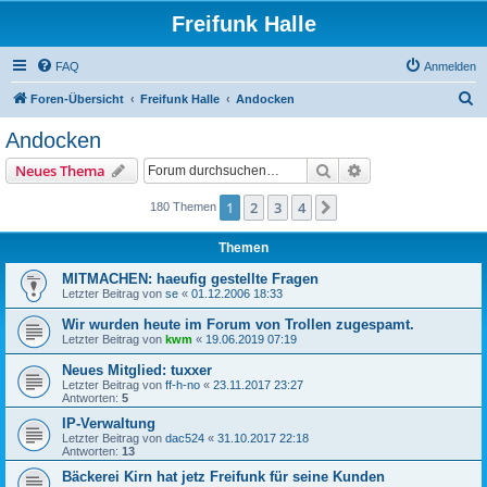
Freifunk Halle
FAQ
Anmelden
S
Foren-Übersicht
Freifunk Halle
Andocken
u
Andocken
c
Suche
Erweiterte Suche
Neues Thema
h
e
1
2
3
4
Nächste
180 Themen
Themen
MITMACHEN: haeufig gestellte Fragen
Letzter Beitrag von
se
«
01.12.2006 18:33
Wir wurden heute im Forum von Trollen zugespamt.
Letzter Beitrag von
kwm
«
19.06.2019 07:19
Neues Mitglied: tuxxer
Letzter Beitrag von
ff-h-no
«
23.11.2017 23:27
Antworten:
5
IP-Verwaltung
Letzter Beitrag von
dac524
«
31.10.2017 22:18
Antworten:
13
Bäckerei Kirn hat jetz Freifunk für seine Kunden