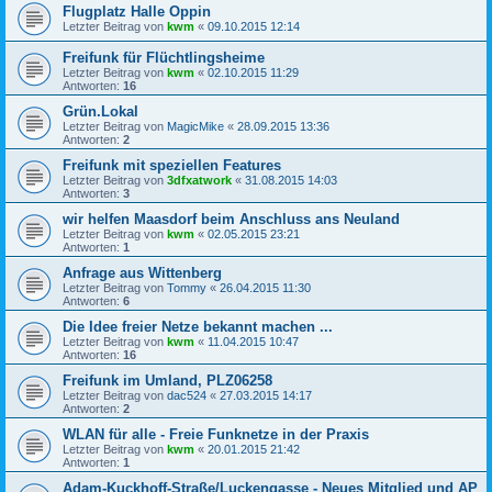
Flugplatz Halle Oppin
Letzter Beitrag von
kwm
«
09.10.2015 12:14
Freifunk für Flüchtlingsheime
Letzter Beitrag von
kwm
«
02.10.2015 11:29
Antworten:
16
Grün.Lokal
Letzter Beitrag von
MagicMike
«
28.09.2015 13:36
Antworten:
2
Freifunk mit speziellen Features
Letzter Beitrag von
3dfxatwork
«
31.08.2015 14:03
Antworten:
3
wir helfen Maasdorf beim Anschluss ans Neuland
Letzter Beitrag von
kwm
«
02.05.2015 23:21
Antworten:
1
Anfrage aus Wittenberg
Letzter Beitrag von
Tommy
«
26.04.2015 11:30
Antworten:
6
Die Idee freier Netze bekannt machen ...
Letzter Beitrag von
kwm
«
11.04.2015 10:47
Antworten:
16
Freifunk im Umland, PLZ06258
Letzter Beitrag von
dac524
«
27.03.2015 14:17
Antworten:
2
WLAN für alle - Freie Funknetze in der Praxis
Letzter Beitrag von
kwm
«
20.01.2015 21:42
Antworten:
1
Adam-Kuckhoff-Straße/Luckengasse - Neues Mitglied und AP