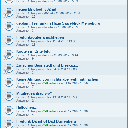
Letzter Beitrag von
kwm
«
10.08.2017 15:53
neues Mitglied: y02hal
Letzter Beitrag von
y02hal
«
25.06.2017 12:36
Antworten:
17
geplant: Freifunk in Haus Saaleblick Merseburg
Letzter Beitrag von
thekillah
«
18.06.2017 19:01
Antworten:
3
Freifunkrouter anschließen
Letzter Beitrag von
tmk
«
11.04.2017 19:00
Antworten:
13
Knoten in Bitterfeld
Letzter Beitrag von
kwm
«
28.03.2017 13:44
Antworten:
9
Zwischen Bennstedt und Lieskau...
Letzter Beitrag von
tmk
«
04.02.2017 12:06
Antworten:
3
Keine Ahnung von nichts aber will mitmachen
Letzter Beitrag von
3dfxatwork
«
01.02.2017 18:56
Antworten:
7
Mitgliedsantrag wo?
Letzter Beitrag von
tmk
«
19.01.2017 13:58
Antworten:
2
Hallöchen...
Letzter Beitrag von
3dfxatwork
«
20.12.2016 19:36
Antworten:
4
Freifunk Bahnhof Bad Dürrenberg
Letzter Beitrag von
3dfxatwork
«
20.12.2016 19:30