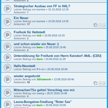
Antworten:
5
Strategischer Ausbau von FF in HAL?
Letzter Beitrag von
tuxmos
«
31.10.2016 12:18
Antworten:
7
Ein Neuer
Letzter Beitrag von
tuxmos
«
15.09.2016 14:35
Antworten:
37
1
2
Freifunk für Hettstedt
Letzter Beitrag von
tmk
«
10.09.2016 15:33
Antworten:
2
und schon wieder ein Neuer :)
Letzter Beitrag von
kwm
«
25.08.2016 19:46
Antworten:
3
Unterstützung für Freifunk von Herrn Keindorf -MdL- (CDU)
Letzter Beitrag von
kwm
«
24.08.2016 11:29
Halle-Neustadt
Letzter Beitrag von
ff-h-no
«
20.08.2016 20:06
wieder angedockt
Letzter Beitrag von
3dfxatwork
«
13.08.2016 09:46
Antworten:
46
1
2
Mitmachen?So gehts! Vorschlag von mir
Letzter Beitrag von
zwerg
«
28.07.2016 14:48
Antworten:
4
Leuna-Bungalow-Siedlung "Roter See"
Letzter Beitrag von
kwm
«
29.06.2016 23:09