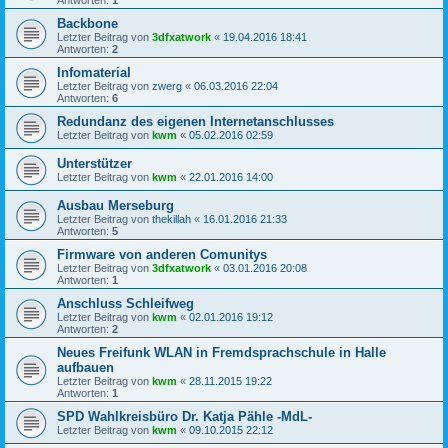
Antworten:
1
Backbone
Letzter Beitrag von
3dfxatwork
«
19.04.2016 18:41
Antworten:
2
Infomaterial
Letzter Beitrag von
zwerg
«
06.03.2016 22:04
Antworten:
6
Redundanz des eigenen Internetanschlusses
Letzter Beitrag von
kwm
«
05.02.2016 02:59
Unterstützer
Letzter Beitrag von
kwm
«
22.01.2016 14:00
Ausbau Merseburg
Letzter Beitrag von
thekillah
«
16.01.2016 21:33
Antworten:
5
Firmware von anderen Comunitys
Letzter Beitrag von
3dfxatwork
«
03.01.2016 20:08
Antworten:
1
Anschluss Schleifweg
Letzter Beitrag von
kwm
«
02.01.2016 19:12
Antworten:
2
Neues Freifunk WLAN in Fremdsprachschule in Halle
aufbauen
Letzter Beitrag von
kwm
«
28.11.2015 19:22
Antworten:
1
SPD Wahlkreisbüro Dr. Katja Pähle -MdL-
Letzter Beitrag von
kwm
«
09.10.2015 22:12