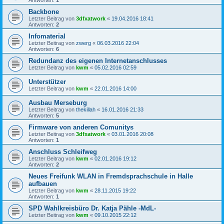
Antworten:
1
Backbone
Letzter Beitrag von
3dfxatwork
«
19.04.2016 18:41
Antworten:
2
Infomaterial
Letzter Beitrag von
zwerg
«
06.03.2016 22:04
Antworten:
6
Redundanz des eigenen Internetanschlusses
Letzter Beitrag von
kwm
«
05.02.2016 02:59
Unterstützer
Letzter Beitrag von
kwm
«
22.01.2016 14:00
Ausbau Merseburg
Letzter Beitrag von
thekillah
«
16.01.2016 21:33
Antworten:
5
Firmware von anderen Comunitys
Letzter Beitrag von
3dfxatwork
«
03.01.2016 20:08
Antworten:
1
Anschluss Schleifweg
Letzter Beitrag von
kwm
«
02.01.2016 19:12
Antworten:
2
Neues Freifunk WLAN in Fremdsprachschule in Halle
aufbauen
Letzter Beitrag von
kwm
«
28.11.2015 19:22
Antworten:
1
SPD Wahlkreisbüro Dr. Katja Pähle -MdL-
Letzter Beitrag von
kwm
«
09.10.2015 22:12