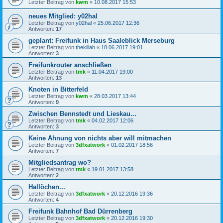
Letzter Beitrag von
kwm
«
10.08.2017 15:53
neues Mitglied: y02hal
Letzter Beitrag von
y02hal
«
25.06.2017 12:36
Antworten:
17
geplant: Freifunk in Haus Saaleblick Merseburg
Letzter Beitrag von
thekillah
«
18.06.2017 19:01
Antworten:
3
Freifunkrouter anschließen
Letzter Beitrag von
tmk
«
11.04.2017 19:00
Antworten:
13
Knoten in Bitterfeld
Letzter Beitrag von
kwm
«
28.03.2017 13:44
Antworten:
9
Zwischen Bennstedt und Lieskau...
Letzter Beitrag von
tmk
«
04.02.2017 12:06
Antworten:
3
Keine Ahnung von nichts aber will mitmachen
Letzter Beitrag von
3dfxatwork
«
01.02.2017 18:56
Antworten:
7
Mitgliedsantrag wo?
Letzter Beitrag von
tmk
«
19.01.2017 13:58
Antworten:
2
Hallöchen...
Letzter Beitrag von
3dfxatwork
«
20.12.2016 19:36
Antworten:
4
Freifunk Bahnhof Bad Dürrenberg
Letzter Beitrag von
3dfxatwork
«
20.12.2016 19:30