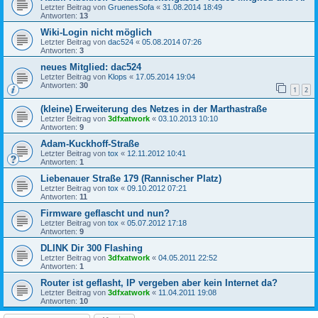
Letzter Beitrag von
GruenesSofa
«
31.08.2014 18:49
Antworten:
13
Wiki-Login nicht möglich
Letzter Beitrag von
dac524
«
05.08.2014 07:26
Antworten:
3
neues Mitglied: dac524
Letzter Beitrag von
Klops
«
17.05.2014 19:04
Antworten:
30
1
2
(kleine) Erweiterung des Netzes in der Marthastraße
Letzter Beitrag von
3dfxatwork
«
03.10.2013 10:10
Antworten:
9
Adam-Kuckhoff-Straße
Letzter Beitrag von
tox
«
12.11.2012 10:41
Antworten:
1
Liebenauer Straße 179 (Rannischer Platz)
Letzter Beitrag von
tox
«
09.10.2012 07:21
Antworten:
11
Firmware geflascht und nun?
Letzter Beitrag von
tox
«
05.07.2012 17:18
Antworten:
9
DLINK Dir 300 Flashing
Letzter Beitrag von
3dfxatwork
«
04.05.2011 22:52
Antworten:
1
Router ist geflasht, IP vergeben aber kein Internet da?
Letzter Beitrag von
3dfxatwork
«
11.04.2011 19:08
Antworten:
10