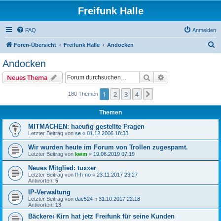
Freifunk Halle
FAQ
Anmelden
S
Foren-Übersicht
Freifunk Halle
Andocken
u
Andocken
c
Suche
Erweiterte Suche
Neues Thema
h
e
1
2
3
4
Nächste
180 Themen
Themen
MITMACHEN: haeufig gestellte Fragen
Letzter Beitrag von
se
«
01.12.2006 18:33
Wir wurden heute im Forum von Trollen zugespamt.
Letzter Beitrag von
kwm
«
19.06.2019 07:19
Neues Mitglied: tuxxer
Letzter Beitrag von
ff-h-no
«
23.11.2017 23:27
Antworten:
5
IP-Verwaltung
Letzter Beitrag von
dac524
«
31.10.2017 22:18
Antworten:
13
Bäckerei Kirn hat jetz Freifunk für seine Kunden