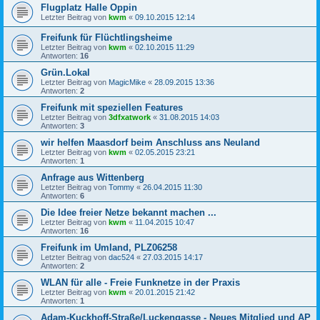
Flugplatz Halle Oppin
Letzter Beitrag von
kwm
«
09.10.2015 12:14
Freifunk für Flüchtlingsheime
Letzter Beitrag von
kwm
«
02.10.2015 11:29
Antworten:
16
Grün.Lokal
Letzter Beitrag von
MagicMike
«
28.09.2015 13:36
Antworten:
2
Freifunk mit speziellen Features
Letzter Beitrag von
3dfxatwork
«
31.08.2015 14:03
Antworten:
3
wir helfen Maasdorf beim Anschluss ans Neuland
Letzter Beitrag von
kwm
«
02.05.2015 23:21
Antworten:
1
Anfrage aus Wittenberg
Letzter Beitrag von
Tommy
«
26.04.2015 11:30
Antworten:
6
Die Idee freier Netze bekannt machen ...
Letzter Beitrag von
kwm
«
11.04.2015 10:47
Antworten:
16
Freifunk im Umland, PLZ06258
Letzter Beitrag von
dac524
«
27.03.2015 14:17
Antworten:
2
WLAN für alle - Freie Funknetze in der Praxis
Letzter Beitrag von
kwm
«
20.01.2015 21:42
Antworten:
1
Adam-Kuckhoff-Straße/Luckengasse - Neues Mitglied und AP