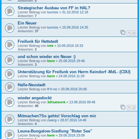
Antworten:
5
Strategischer Ausbau von FF in HAL?
Letzter Beitrag von
tuxmos
«
31.10.2016 12:18
Antworten:
7
Ein Neuer
Letzter Beitrag von
tuxmos
«
15.09.2016 14:35
Antworten:
37
1
2
Freifunk für Hettstedt
Letzter Beitrag von
tmk
«
10.09.2016 15:33
Antworten:
2
und schon wieder ein Neuer :)
Letzter Beitrag von
kwm
«
25.08.2016 19:46
Antworten:
3
Unterstützung für Freifunk von Herrn Keindorf -MdL- (CDU)
Letzter Beitrag von
kwm
«
24.08.2016 11:29
Halle-Neustadt
Letzter Beitrag von
ff-h-no
«
20.08.2016 20:06
wieder angedockt
Letzter Beitrag von
3dfxatwork
«
13.08.2016 09:46
Antworten:
46
1
2
Mitmachen?So gehts! Vorschlag von mir
Letzter Beitrag von
zwerg
«
28.07.2016 14:48
Antworten:
4
Leuna-Bungalow-Siedlung "Roter See"
Letzter Beitrag von
kwm
«
29.06.2016 23:09