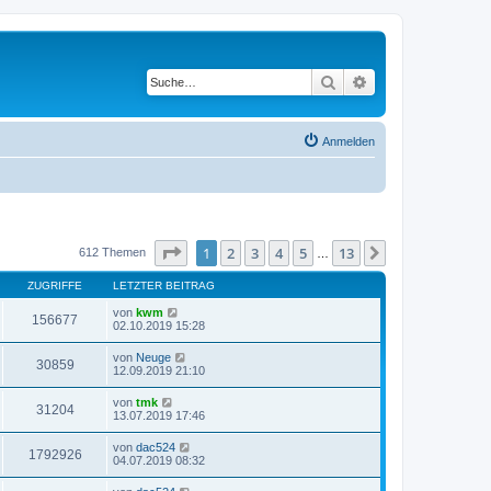
Suche
Erweiterte Suche
Anmelden
Seite
1
von
13
1
2
3
4
5
13
Nächste
612 Themen
…
ZUGRIFFE
LETZTER BEITRAG
von
kwm
156677
02.10.2019 15:28
von
Neuge
30859
12.09.2019 21:10
von
tmk
31204
13.07.2019 17:46
von
dac524
1792926
04.07.2019 08:32