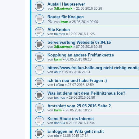
Ausfall Hauptserver
von
3dfxatwork
»
21.05.2016 20:28
Router für Kneipen
von
kwm
»
28.08.2014 09:00
Alte Knoten
von
tuxmos
»
12.09.2016 11:25
Serverwartung Webseite 07.04.16
von
3dfxatwork
»
07.09.2016 10:35
Kopplung an andere Freifunknetze
von
kwm
»
08.05.2013 06:13
https://www.freifun-halle.org nicht richtig confi
von
4huf
»
15.08.2016 21:31
ich bin neu und habe Fragen :)
von
LeDoc
»
27.07.2016 12:59
Was ist denn mit dem Peißnitzhaus los?
von
tuxmos
»
29.06.2016 06:58
Amtsblatt vom 25.05.2016 Seite 2
von
kwm
»
25.05.2016 18:28
Keine Route ins Internet
von
dac524
»
21.05.2016 11:34
Einloggen im Wiki geht nicht
von
nilo
»
11.08.2015 17:14