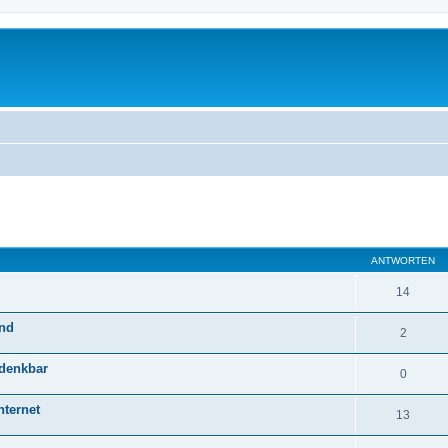
eiterte Suche
ANTWORTEN
14
and
2
 denkbar
0
nternet
13