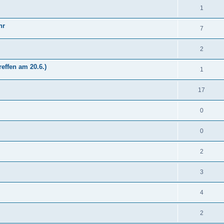
1
hr
7
2
effen am 20.6.)
1
17
0
0
2
3
4
2