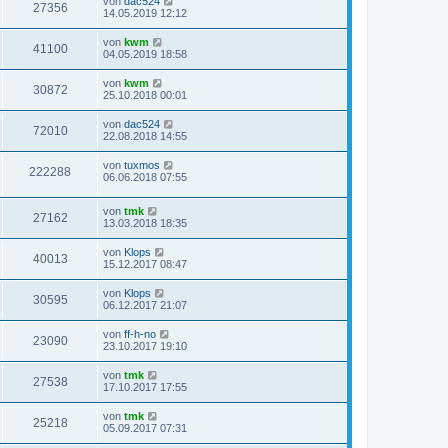
von
dac524
27356
14.05.2019 12:12
von
kwm
41100
04.05.2019 18:58
von
kwm
30872
25.10.2018 00:01
von
dac524
72010
22.08.2018 14:55
von
tuxmos
222288
06.06.2018 07:55
von
tmk
27162
13.03.2018 18:35
von
Klops
40013
15.12.2017 08:47
von
Klops
30595
06.12.2017 21:07
von
ff-h-no
23090
23.10.2017 19:10
von
tmk
27538
17.10.2017 17:55
von
tmk
25218
05.09.2017 07:31