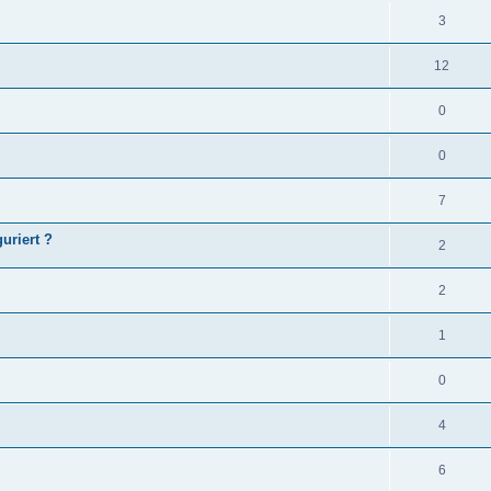
3
12
0
0
7
guriert ?
2
2
1
0
4
6