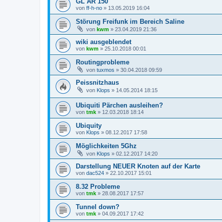
GL AR 150
von
ff-h-no
»
13.05.2019 16:04
Störung Freifunk im Bereich Saline
von
kwm
»
23.04.2019 21:36
wiki ausgeblendet
von
kwm
»
25.10.2018 00:01
Routingprobleme
von
tuxmos
»
30.04.2018 09:59
Peissnitzhaus
von
Klops
»
14.05.2014 18:15
Ubiquiti Pärchen ausleihen?
von
tmk
»
12.03.2018 18:14
Ubiquity
von
Klops
»
08.12.2017 17:58
Möglichkeiten 5Ghz
von
Klops
»
02.12.2017 14:20
Darstellung NEUER Knoten auf der Karte
von
dac524
»
22.10.2017 15:01
8.32 Probleme
von
tmk
»
28.08.2017 17:57
Tunnel down?
von
tmk
»
04.09.2017 17:42