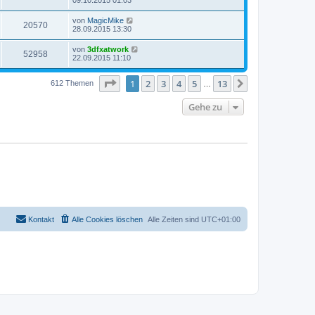
09.10.2015 01:03
von
MagicMike
20570
28.09.2015 13:30
von
3dfxatwork
52958
22.09.2015 11:10
Seite
1
von
13
1
2
3
4
5
13
Nächste
612 Themen
…
Gehe zu
Kontakt
Alle Cookies löschen
Alle Zeiten sind
UTC+01:00