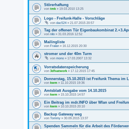
Störerhaftung
von
tmk
»
19.03.2010 13:25
Logo - Freifunk-Halle - Vorschläge
von
dac524
»
21.07.2015 20:57
Tag der offenen Tür Eigenbaukombinat 2.+3.Apr
von
nilo
»
31.03.2016 12:52
Mailingliste
von
Fralan
»
16.12.2015 20:30
stromer und der 40m Turm
von
mono
»
17.03.2007 13:32
Vorratsdatenspeicherung
von
3dfxatwork
»
17.12.2015 17:45
Donnerstag, 15.10.2015 ist Freifunk Thema im 
von
kwm
»
11.10.2015 19:36
Amtsblatt Ausgabe vom 14.10.2015
von
kwm
»
15.10.2015 14:57
Ein Beitrag im mdr.INFO über Wlan und Freifu
von
kwm
»
10.10.2015 20:10
Backup Gateway weg
von
Tommy
»
30.09.2015 13:37
Spenden Sammeln für die Arbeit des Förderver