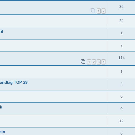
39
1
2
24
il
1
7
114
1
2
3
4
1
Landtag TOP 29
3
0
nk
0
12
ein
0