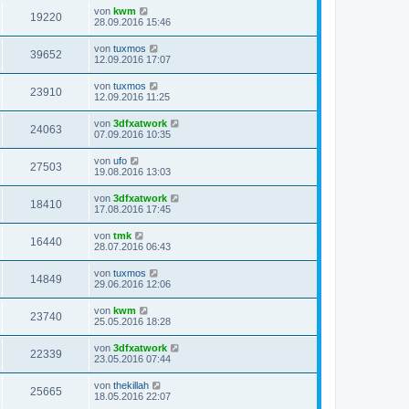
von
kwm
19220
28.09.2016 15:46
von
tuxmos
39652
12.09.2016 17:07
von
tuxmos
23910
12.09.2016 11:25
von
3dfxatwork
24063
07.09.2016 10:35
von
ufo
27503
19.08.2016 13:03
von
3dfxatwork
18410
17.08.2016 17:45
von
tmk
16440
28.07.2016 06:43
von
tuxmos
14849
29.06.2016 12:06
von
kwm
23740
25.05.2016 18:28
von
3dfxatwork
22339
23.05.2016 07:44
von
thekillah
25665
18.05.2016 22:07