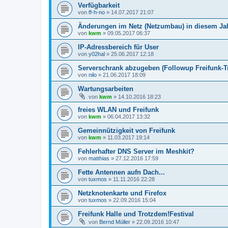
Verfügbarkeit
von
ff-h-no
»
14.07.2017 21:07
Änderungen im Netz (Netzumbau) in diesem Ja
von
kwm
»
09.05.2017 06:37
IP-Adressbereich für User
von
y02hal
»
25.06.2017 12:18
Serverschrank abzugeben (Followup Freifunk-Tr
von
nilo
»
21.06.2017 18:09
Wartungsarbeiten
von
kwm
»
14.10.2016 18:23
freies WLAN und Freifunk
von
kwm
»
06.04.2017 13:32
Gemeinnützigkeit von Freifunk
von
kwm
»
11.03.2017 19:14
Fehlerhafter DNS Server im Meshkit?
von
matthias
»
27.12.2016 17:59
Fette Antennen aufn Dach...
von
tuxmos
»
11.11.2016 22:28
Netzknotenkarte und Firefox
von
tuxmos
»
22.09.2016 15:04
Freifunk Halle und Trotzdem!Festival
von
Bernd Müller
»
22.09.2016 10:47