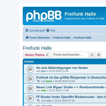
Freifunk Halle
Supportforum des Freifunk in Halle
Schnellzugriff
FAQ
Foren-Übersicht
Freifunk Halle
Freifunk Halle
Freifunk Halle
Suche
Erw
Neues Thema
THEMEN
An und Abkündigungen von Nodes
von
jabo
»
15.03.2010 11:40
Freifunk ist das größte Bürgernetz in Deutschl
von
kwm
»
03.08.2019 22:33
Neuer Link Rigaer Straße <-> Rembrandtstraße
von
tmk
»
13.07.2019 17:46
FF-Router hinter OpenWrt Modemrouter - kein I
von
cires
»
25.04.2019 07:32