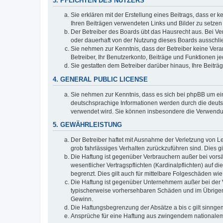
3. PFLICHTEN DES NUTZERS
Sie erklären mit der Erstellung eines Beitrags, dass er 
Ihren Beiträgen verwendeten Links und Bilder zu setze
Der Betreiber des Boards übt das Hausrecht aus. Bei V
oder dauerhaft von der Nutzung dieses Boards ausschlie
Sie nehmen zur Kenntnis, dass der Betreiber keine Verant
Betreiber, Ihr Benutzerkonto, Beiträge und Funktionen je
Sie gestatten dem Betreiber darüber hinaus, Ihre Beitr
4. GENERAL PUBLIC LICENSE
Sie nehmen zur Kenntnis, dass es sich bei phpBB um ein
deutschsprachige Informationen werden durch die deuts
verwendet wird. Sie können insbesondere die Verwendun
5. GEWÄHRLEISTUNG
Der Betreiber haftet mit Ausnahme der Verletzung von Le
grob fahrlässiges Verhalten zurückzuführen sind. Dies 
Die Haftung ist gegenüber Verbrauchern außer bei vors
wesentlicher Vertragspflichten (Kardinalpflichten) auf
begrenzt. Dies gilt auch für mittelbare Folgeschäden 
Die Haftung ist gegenüber Unternehmern außer bei der V
typischerweise vorhersehbaren Schäden und im Übrigen 
Gewinn.
Die Haftungsbegrenzung der Absätze a bis c gilt sinnge
Ansprüche für eine Haftung aus zwingendem nationalem