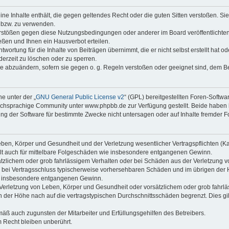
keine Inhalte enthält, die gegen geltendes Recht oder die guten Sitten verstoßen. Si
n bzw. zu verwenden.
erstößen gegen diese Nutzungsbedingungen oder anderer im Board veröffentlicht
ßen und Ihnen ein Hausverbot erteilen.
wortung für die Inhalte von Beiträgen übernimmt, die er nicht selbst erstellt hat 
derzeit zu löschen oder zu sperren.
äge abzuändern, sofern sie gegen o. g. Regeln verstoßen oder geeignet sind, dem 
e unter der „
GNU General Public License v2
“ (GPL) bereitgestellten Foren-Soft
chsprachige Community unter www.phpbb.de zur Verfügung gestellt. Beide haben ke
g der Software für bestimmte Zwecke nicht untersagen oder auf Inhalte fremder F
ben, Körper und Gesundheit und der Verletzung wesentlicher Vertragspflichten (Kard
gilt auch für mittelbare Folgeschäden wie insbesondere entgangenen Gewinn.
ätzlichem oder grob fahrlässigem Verhalten oder bei Schäden aus der Verletzung 
 die bei Vertragsschluss typischerweise vorhersehbaren Schäden und im übrigen de
wie insbesondere entgangenen Gewinn.
erletzung von Leben, Körper und Gesundheit oder vorsätzlichem oder grob fahrläs
der Höhe nach auf die vertragstypischen Durchschnittsschäden begrenzt. Dies gi
mäß auch zugunsten der Mitarbeiter und Erfüllungsgehilfen des Betreibers.
 Recht bleiben unberührt.