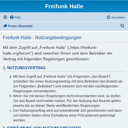
Freifunk Halle
FAQ
Anmelden
S
Foren-Übersicht
u
Freifunk Halle - Nutzungsbedingungen
c
h
Mit dem Zugriff auf „Freifunk Halle“ („https://freifunk-
halle.org/forum“) wird zwischen Ihnen und dem Betreiber ein
e
Vertrag mit folgenden Regelungen geschlossen:
1. NUTZUNGSVERTRAG
Mit dem Zugriff auf „Freifunk Halle“ (im Folgenden „das Board“)
schließen Sie einen Nutzungsvertrag mit dem Betreiber des Boards ab
(im Folgenden „Betreiber“) und erklären sich mit den nachfolgenden
Regelungen einverstanden.
Wenn Sie mit diesen Regelungen nicht einverstanden sind, so dürfen
Sie das Board nicht weiter nutzen. Für die Nutzung des Boards gelten
jeweils die an dieser Stelle veröffentlichten Regelungen.
Der Nutzungsvertrag wird auf unbestimmte Zeit geschlossen und kann
von beiden Seiten ohne Einhaltung einer Frist jederzeit gekündigt
werden.