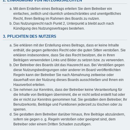
2. EINRÄUMUNG VON NUTZUNGSRECHTEN
Mit dem Erstellen eines Beitrags erteilen Sie dem Betreiber ein
einfaches, zeitlich und räumlich unbeschränktes und unentgeltliches
Recht, Ihren Beitrag im Rahmen des Boards zu nutzen.
Das Nutzungsrecht nach Punkt 2, Unterpunkt a bleibt auch nach
Kündigung des Nutzungsvertrages bestehen.
3. PFLICHTEN DES NUTZERS
Sie erklären mit der Erstellung eines Beitrags, dass er keine Inhalte
enthält, die gegen geltendes Recht oder die guten Sitten verstoßen. Sie
erklären insbesondere, dass Sie das Recht besitzen, die in Ihren
Beiträgen verwendeten Links und Bilder zu setzen bzw. zu verwenden.
Der Betreiber des Boards übt das Hausrecht aus. Bei Verstößen gegen
diese Nutzungsbedingungen oder anderer im Board veröffentlichten
Regeln kann der Betreiber Sie nach Abmahnung zeitweise oder
dauerhaft von der Nutzung dieses Boards ausschließen und Ihnen ein
Hausverbot erteilen.
Sie nehmen zur Kenntnis, dass der Betreiber keine Verantwortung für
die Inhalte von Beiträgen übernimmt, die er nicht selbst erstellt hat oder
die er nicht zur Kenntnis genommen hat. Sie gestatten dem Betreiber, Ihr
Benutzerkonto, Beiträge und Funktionen jederzeit zu löschen oder zu
sperren.
Sie gestatten dem Betreiber darüber hinaus, Ihre Beiträge abzuändern,
sofern sie gegen o. g. Regeln verstoßen oder geeignet sind, dem
Betreiber oder einem Dritten Schaden zuzufügen.