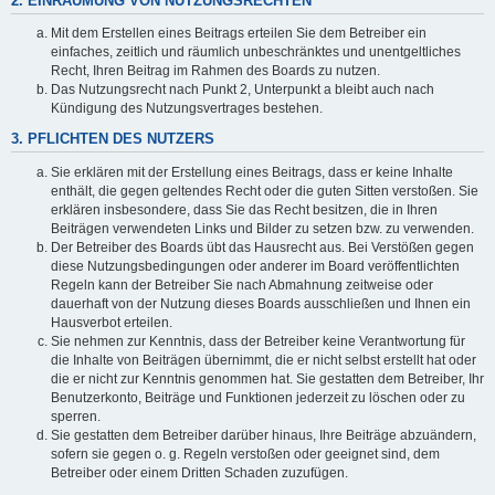
2. EINRÄUMUNG VON NUTZUNGSRECHTEN
Mit dem Erstellen eines Beitrags erteilen Sie dem Betreiber ein
einfaches, zeitlich und räumlich unbeschränktes und unentgeltliches
Recht, Ihren Beitrag im Rahmen des Boards zu nutzen.
Das Nutzungsrecht nach Punkt 2, Unterpunkt a bleibt auch nach
Kündigung des Nutzungsvertrages bestehen.
3. PFLICHTEN DES NUTZERS
Sie erklären mit der Erstellung eines Beitrags, dass er keine Inhalte
enthält, die gegen geltendes Recht oder die guten Sitten verstoßen. Sie
erklären insbesondere, dass Sie das Recht besitzen, die in Ihren
Beiträgen verwendeten Links und Bilder zu setzen bzw. zu verwenden.
Der Betreiber des Boards übt das Hausrecht aus. Bei Verstößen gegen
diese Nutzungsbedingungen oder anderer im Board veröffentlichten
Regeln kann der Betreiber Sie nach Abmahnung zeitweise oder
dauerhaft von der Nutzung dieses Boards ausschließen und Ihnen ein
Hausverbot erteilen.
Sie nehmen zur Kenntnis, dass der Betreiber keine Verantwortung für
die Inhalte von Beiträgen übernimmt, die er nicht selbst erstellt hat oder
die er nicht zur Kenntnis genommen hat. Sie gestatten dem Betreiber, Ihr
Benutzerkonto, Beiträge und Funktionen jederzeit zu löschen oder zu
sperren.
Sie gestatten dem Betreiber darüber hinaus, Ihre Beiträge abzuändern,
sofern sie gegen o. g. Regeln verstoßen oder geeignet sind, dem
Betreiber oder einem Dritten Schaden zuzufügen.