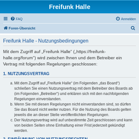
Freifunk Halle
FAQ
Anmelden
S
Foren-Übersicht
u
Freifunk Halle - Nutzungsbedingungen
c
h
Mit dem Zugriff auf „Freifunk Halle“ („https://freifunk-
halle.org/forum“) wird zwischen Ihnen und dem Betreiber ein
e
Vertrag mit folgenden Regelungen geschlossen:
1. NUTZUNGSVERTRAG
Mit dem Zugriff auf „Freifunk Halle“ (im Folgenden „das Board“)
schließen Sie einen Nutzungsvertrag mit dem Betreiber des Boards ab
(im Folgenden „Betreiber“) und erklären sich mit den nachfolgenden
Regelungen einverstanden.
Wenn Sie mit diesen Regelungen nicht einverstanden sind, so dürfen
Sie das Board nicht weiter nutzen. Für die Nutzung des Boards gelten
jeweils die an dieser Stelle veröffentlichten Regelungen.
Der Nutzungsvertrag wird auf unbestimmte Zeit geschlossen und kann
von beiden Seiten ohne Einhaltung einer Frist jederzeit gekündigt
werden.