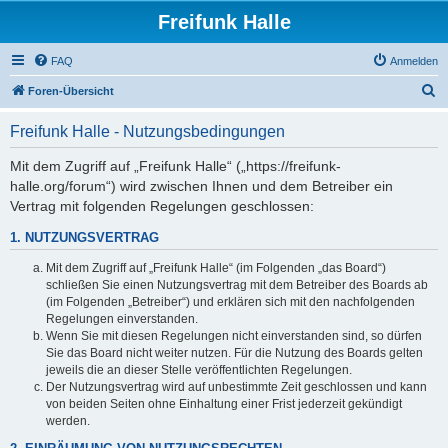
Freifunk Halle
FAQ
Anmelden
S
Foren-Übersicht
u
Freifunk Halle - Nutzungsbedingungen
c
h
Mit dem Zugriff auf „Freifunk Halle“ („https://freifunk-
halle.org/forum“) wird zwischen Ihnen und dem Betreiber ein
e
Vertrag mit folgenden Regelungen geschlossen:
1. NUTZUNGSVERTRAG
Mit dem Zugriff auf „Freifunk Halle“ (im Folgenden „das Board“)
schließen Sie einen Nutzungsvertrag mit dem Betreiber des Boards ab
(im Folgenden „Betreiber“) und erklären sich mit den nachfolgenden
Regelungen einverstanden.
Wenn Sie mit diesen Regelungen nicht einverstanden sind, so dürfen
Sie das Board nicht weiter nutzen. Für die Nutzung des Boards gelten
jeweils die an dieser Stelle veröffentlichten Regelungen.
Der Nutzungsvertrag wird auf unbestimmte Zeit geschlossen und kann
von beiden Seiten ohne Einhaltung einer Frist jederzeit gekündigt
werden.