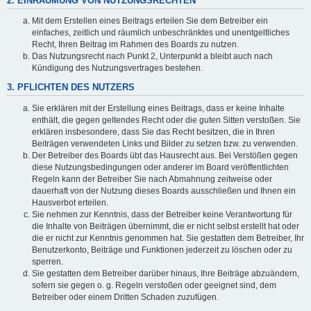
2. EINRÄUMUNG VON NUTZUNGSRECHTEN
Mit dem Erstellen eines Beitrags erteilen Sie dem Betreiber ein
einfaches, zeitlich und räumlich unbeschränktes und unentgeltliches
Recht, Ihren Beitrag im Rahmen des Boards zu nutzen.
Das Nutzungsrecht nach Punkt 2, Unterpunkt a bleibt auch nach
Kündigung des Nutzungsvertrages bestehen.
3. PFLICHTEN DES NUTZERS
Sie erklären mit der Erstellung eines Beitrags, dass er keine Inhalte
enthält, die gegen geltendes Recht oder die guten Sitten verstoßen. Sie
erklären insbesondere, dass Sie das Recht besitzen, die in Ihren
Beiträgen verwendeten Links und Bilder zu setzen bzw. zu verwenden.
Der Betreiber des Boards übt das Hausrecht aus. Bei Verstößen gegen
diese Nutzungsbedingungen oder anderer im Board veröffentlichten
Regeln kann der Betreiber Sie nach Abmahnung zeitweise oder
dauerhaft von der Nutzung dieses Boards ausschließen und Ihnen ein
Hausverbot erteilen.
Sie nehmen zur Kenntnis, dass der Betreiber keine Verantwortung für
die Inhalte von Beiträgen übernimmt, die er nicht selbst erstellt hat oder
die er nicht zur Kenntnis genommen hat. Sie gestatten dem Betreiber, Ihr
Benutzerkonto, Beiträge und Funktionen jederzeit zu löschen oder zu
sperren.
Sie gestatten dem Betreiber darüber hinaus, Ihre Beiträge abzuändern,
sofern sie gegen o. g. Regeln verstoßen oder geeignet sind, dem
Betreiber oder einem Dritten Schaden zuzufügen.