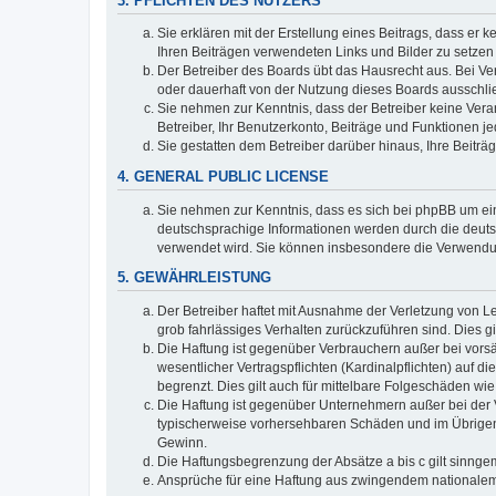
3. PFLICHTEN DES NUTZERS
Sie erklären mit der Erstellung eines Beitrags, dass er 
Ihren Beiträgen verwendeten Links und Bilder zu setze
Der Betreiber des Boards übt das Hausrecht aus. Bei V
oder dauerhaft von der Nutzung dieses Boards ausschlie
Sie nehmen zur Kenntnis, dass der Betreiber keine Verant
Betreiber, Ihr Benutzerkonto, Beiträge und Funktionen je
Sie gestatten dem Betreiber darüber hinaus, Ihre Beitr
4. GENERAL PUBLIC LICENSE
Sie nehmen zur Kenntnis, dass es sich bei phpBB um ein
deutschsprachige Informationen werden durch die deuts
verwendet wird. Sie können insbesondere die Verwendun
5. GEWÄHRLEISTUNG
Der Betreiber haftet mit Ausnahme der Verletzung von Le
grob fahrlässiges Verhalten zurückzuführen sind. Dies 
Die Haftung ist gegenüber Verbrauchern außer bei vors
wesentlicher Vertragspflichten (Kardinalpflichten) auf
begrenzt. Dies gilt auch für mittelbare Folgeschäden 
Die Haftung ist gegenüber Unternehmern außer bei der V
typischerweise vorhersehbaren Schäden und im Übrigen 
Gewinn.
Die Haftungsbegrenzung der Absätze a bis c gilt sinnge
Ansprüche für eine Haftung aus zwingendem nationalem