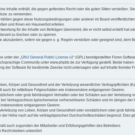
keine Inhalte enthält, die gegen geltendes Recht oder die guten Sitten verstoßen. Si
n bzw. zu verwenden.
erstößen gegen diese Nutzungsbedingungen oder anderer im Board veröffentlicht
ßen und Ihnen ein Hausverbot erteilen.
wortung für die Inhalte von Beiträgen übernimmt, die er nicht selbst erstellt hat 
derzeit zu löschen oder zu sperren.
äge abzuändern, sofern sie gegen o. g. Regeln verstoßen oder geeignet sind, dem 
e unter der „
GNU General Public License v2
“ (GPL) bereitgestellten Foren-Soft
chsprachige Community unter www.phpbb.de zur Verfügung gestellt. Beide haben ke
g der Software für bestimmte Zwecke nicht untersagen oder auf Inhalte fremder F
ben, Körper und Gesundheit und der Verletzung wesentlicher Vertragspflichten (Kard
gilt auch für mittelbare Folgeschäden wie insbesondere entgangenen Gewinn.
ätzlichem oder grob fahrlässigem Verhalten oder bei Schäden aus der Verletzung 
 die bei Vertragsschluss typischerweise vorhersehbaren Schäden und im übrigen de
wie insbesondere entgangenen Gewinn.
erletzung von Leben, Körper und Gesundheit oder vorsätzlichem oder grob fahrläs
der Höhe nach auf die vertragstypischen Durchschnittsschäden begrenzt. Dies gi
mäß auch zugunsten der Mitarbeiter und Erfüllungsgehilfen des Betreibers.
 Recht bleiben unberührt.