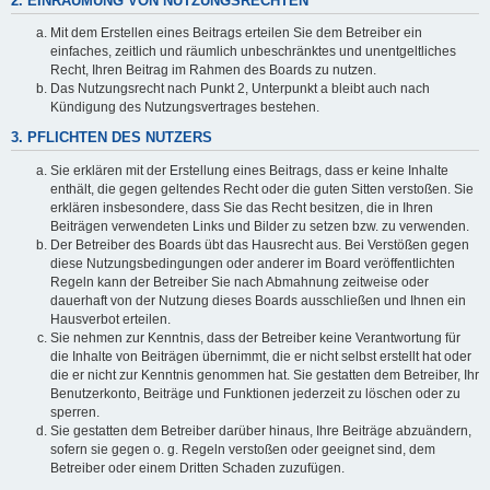
2. EINRÄUMUNG VON NUTZUNGSRECHTEN
Mit dem Erstellen eines Beitrags erteilen Sie dem Betreiber ein
einfaches, zeitlich und räumlich unbeschränktes und unentgeltliches
Recht, Ihren Beitrag im Rahmen des Boards zu nutzen.
Das Nutzungsrecht nach Punkt 2, Unterpunkt a bleibt auch nach
Kündigung des Nutzungsvertrages bestehen.
3. PFLICHTEN DES NUTZERS
Sie erklären mit der Erstellung eines Beitrags, dass er keine Inhalte
enthält, die gegen geltendes Recht oder die guten Sitten verstoßen. Sie
erklären insbesondere, dass Sie das Recht besitzen, die in Ihren
Beiträgen verwendeten Links und Bilder zu setzen bzw. zu verwenden.
Der Betreiber des Boards übt das Hausrecht aus. Bei Verstößen gegen
diese Nutzungsbedingungen oder anderer im Board veröffentlichten
Regeln kann der Betreiber Sie nach Abmahnung zeitweise oder
dauerhaft von der Nutzung dieses Boards ausschließen und Ihnen ein
Hausverbot erteilen.
Sie nehmen zur Kenntnis, dass der Betreiber keine Verantwortung für
die Inhalte von Beiträgen übernimmt, die er nicht selbst erstellt hat oder
die er nicht zur Kenntnis genommen hat. Sie gestatten dem Betreiber, Ihr
Benutzerkonto, Beiträge und Funktionen jederzeit zu löschen oder zu
sperren.
Sie gestatten dem Betreiber darüber hinaus, Ihre Beiträge abzuändern,
sofern sie gegen o. g. Regeln verstoßen oder geeignet sind, dem
Betreiber oder einem Dritten Schaden zuzufügen.