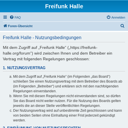
Freifunk Halle
FAQ
Anmelden
S
Foren-Übersicht
u
Freifunk Halle - Nutzungsbedingungen
c
h
Mit dem Zugriff auf „Freifunk Halle“ („https://freifunk-
halle.org/forum“) wird zwischen Ihnen und dem Betreiber ein
e
Vertrag mit folgenden Regelungen geschlossen:
1. NUTZUNGSVERTRAG
Mit dem Zugriff auf „Freifunk Halle“ (im Folgenden „das Board“)
schließen Sie einen Nutzungsvertrag mit dem Betreiber des Boards ab
(im Folgenden „Betreiber“) und erklären sich mit den nachfolgenden
Regelungen einverstanden.
Wenn Sie mit diesen Regelungen nicht einverstanden sind, so dürfen
Sie das Board nicht weiter nutzen. Für die Nutzung des Boards gelten
jeweils die an dieser Stelle veröffentlichten Regelungen.
Der Nutzungsvertrag wird auf unbestimmte Zeit geschlossen und kann
von beiden Seiten ohne Einhaltung einer Frist jederzeit gekündigt
werden.