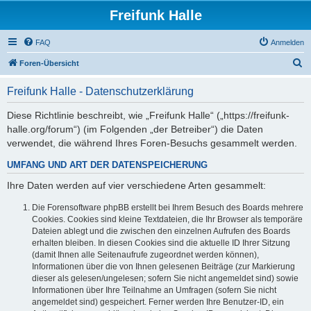
Freifunk Halle
FAQ
Anmelden
S
Foren-Übersicht
u
Freifunk Halle - Datenschutzerklärung
c
h
Diese Richtlinie beschreibt, wie „Freifunk Halle“ („https://freifunk-
halle.org/forum“) (im Folgenden „der Betreiber“) die Daten
e
verwendet, die während Ihres Foren-Besuchs gesammelt werden.
UMFANG UND ART DER DATENSPEICHERUNG
Ihre Daten werden auf vier verschiedene Arten gesammelt:
Die Forensoftware phpBB erstellt bei Ihrem Besuch des Boards mehrere
Cookies. Cookies sind kleine Textdateien, die Ihr Browser als temporäre
Dateien ablegt und die zwischen den einzelnen Aufrufen des Boards
erhalten bleiben. In diesen Cookies sind die aktuelle ID Ihrer Sitzung
(damit Ihnen alle Seitenaufrufe zugeordnet werden können),
Informationen über die von Ihnen gelesenen Beiträge (zur Markierung
dieser als gelesen/ungelesen; sofern Sie nicht angemeldet sind) sowie
Informationen über Ihre Teilnahme an Umfragen (sofern Sie nicht
angemeldet sind) gespeichert. Ferner werden Ihre Benutzer-ID, ein