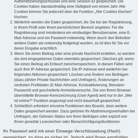
Authentifizierungsschlüssel und eine Session-ID gespeichert. Die
Cookies haben standardmäßig eine Gültigkeit von einem Jahr. Alle
Cookies können Sie jederzeit über die Funktion „Alle Cookies löschen“
löschen.
Weiterhin werden die Daten gespeichert, die Sie bei der Registrierung,
in Ihrem Profil oder Ihrem persönlichem Bereich angeben. Für die
Registrierung sind mindestens ein eindeutiger Benutzername, eine E-
Mail-Adresse und ein Passwort notwendig. Wenn durch den Betreiber
weitere Daten als notwendig festgelegt wurden, so ist dies für Sie vor
deren Eingabe ersichtlich.
Wenn Sie einen Beitrag oder eine private Nachricht erstellen, so werden
die dort eingegebenen Daten ebenfalls gespeichert. Gleiches gilt, wenn
Sie einen Beitrag als Entwurf zwischenspeichern. In diesen Fällen wird
auch Ihre IP-Adresse gespeichert. Die IP-Adresse wird weiterhin bei
folgenden Aktionen gespeichert: Löschen und Ändern von Beiträgen
(dazu zählen Private Nachrichten und Umfragen), Änderungen an
zentralen Profildaten (E-Mail-Adresse, Kontoaktivierung, Benutzer-
Passwort) und gescheiterte Anmeldeversuche. Die von Ihrem Browser
übermittelte Browser-Kennzeichnung (User Agent) wird nur in der „Wer
ist online?“-Funktion angezeigt und nicht dauerhaft gespeichert.
Schließlich erfordern einzelne Funktionen des Boards, dass weitere
Daten gespeichert werden. Dazu gehören Ihr Abstimmungsverhalten bei
Umfragen, der Gelesen-Status von Ihren Beiträgen oder explizit von
Ihnen gesetzte Lesezeichen oder Benachrichtigungsfunktionen.
Ihr Passwort wird mit einer Einwege-Verschlüsselung (Hash)
gespeichert, so dass es sicher ist. Jedoch wird Ihnen empfohlen,