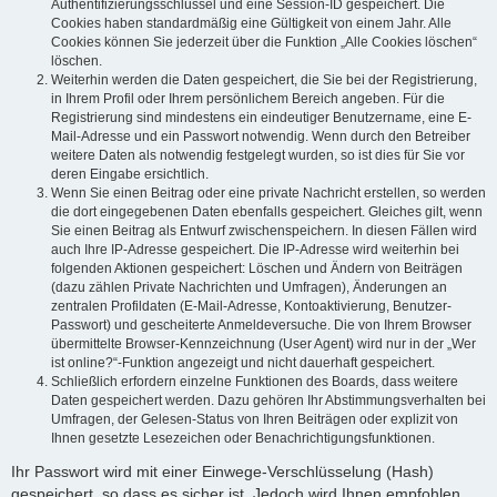
Authentifizierungsschlüssel und eine Session-ID gespeichert. Die
Cookies haben standardmäßig eine Gültigkeit von einem Jahr. Alle
Cookies können Sie jederzeit über die Funktion „Alle Cookies löschen“
löschen.
Weiterhin werden die Daten gespeichert, die Sie bei der Registrierung,
in Ihrem Profil oder Ihrem persönlichem Bereich angeben. Für die
Registrierung sind mindestens ein eindeutiger Benutzername, eine E-
Mail-Adresse und ein Passwort notwendig. Wenn durch den Betreiber
weitere Daten als notwendig festgelegt wurden, so ist dies für Sie vor
deren Eingabe ersichtlich.
Wenn Sie einen Beitrag oder eine private Nachricht erstellen, so werden
die dort eingegebenen Daten ebenfalls gespeichert. Gleiches gilt, wenn
Sie einen Beitrag als Entwurf zwischenspeichern. In diesen Fällen wird
auch Ihre IP-Adresse gespeichert. Die IP-Adresse wird weiterhin bei
folgenden Aktionen gespeichert: Löschen und Ändern von Beiträgen
(dazu zählen Private Nachrichten und Umfragen), Änderungen an
zentralen Profildaten (E-Mail-Adresse, Kontoaktivierung, Benutzer-
Passwort) und gescheiterte Anmeldeversuche. Die von Ihrem Browser
übermittelte Browser-Kennzeichnung (User Agent) wird nur in der „Wer
ist online?“-Funktion angezeigt und nicht dauerhaft gespeichert.
Schließlich erfordern einzelne Funktionen des Boards, dass weitere
Daten gespeichert werden. Dazu gehören Ihr Abstimmungsverhalten bei
Umfragen, der Gelesen-Status von Ihren Beiträgen oder explizit von
Ihnen gesetzte Lesezeichen oder Benachrichtigungsfunktionen.
Ihr Passwort wird mit einer Einwege-Verschlüsselung (Hash)
gespeichert, so dass es sicher ist. Jedoch wird Ihnen empfohlen,