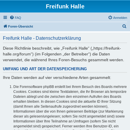
Freifunk Halle
FAQ
Anmelden
S
Foren-Übersicht
u
Freifunk Halle - Datenschutzerklärung
c
h
Diese Richtlinie beschreibt, wie „Freifunk Halle“ („https://freifunk-
halle.org/forum“) (im Folgenden „der Betreiber“) die Daten
e
verwendet, die während Ihres Foren-Besuchs gesammelt werden.
UMFANG UND ART DER DATENSPEICHERUNG
Ihre Daten werden auf vier verschiedene Arten gesammelt:
Die Forensoftware phpBB erstellt bei Ihrem Besuch des Boards mehrere
Cookies. Cookies sind kleine Textdateien, die Ihr Browser als temporäre
Dateien ablegt und die zwischen den einzelnen Aufrufen des Boards
erhalten bleiben. In diesen Cookies sind die aktuelle ID Ihrer Sitzung
(damit Ihnen alle Seitenaufrufe zugeordnet werden können),
Informationen über die von Ihnen gelesenen Beiträge (zur Markierung
dieser als gelesen/ungelesen; sofern Sie nicht angemeldet sind) sowie
Informationen über Ihre Teilnahme an Umfragen (sofern Sie nicht
angemeldet sind) gespeichert. Ferner werden Ihre Benutzer-ID, ein