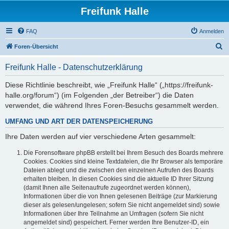
Freifunk Halle
FAQ
Anmelden
S
Foren-Übersicht
u
Freifunk Halle - Datenschutzerklärung
c
h
Diese Richtlinie beschreibt, wie „Freifunk Halle“ („https://freifunk-
halle.org/forum“) (im Folgenden „der Betreiber“) die Daten
e
verwendet, die während Ihres Foren-Besuchs gesammelt werden.
UMFANG UND ART DER DATENSPEICHERUNG
Ihre Daten werden auf vier verschiedene Arten gesammelt:
Die Forensoftware phpBB erstellt bei Ihrem Besuch des Boards mehrere
Cookies. Cookies sind kleine Textdateien, die Ihr Browser als temporäre
Dateien ablegt und die zwischen den einzelnen Aufrufen des Boards
erhalten bleiben. In diesen Cookies sind die aktuelle ID Ihrer Sitzung
(damit Ihnen alle Seitenaufrufe zugeordnet werden können),
Informationen über die von Ihnen gelesenen Beiträge (zur Markierung
dieser als gelesen/ungelesen; sofern Sie nicht angemeldet sind) sowie
Informationen über Ihre Teilnahme an Umfragen (sofern Sie nicht
angemeldet sind) gespeichert. Ferner werden Ihre Benutzer-ID, ein