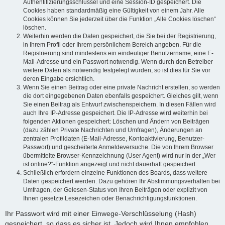
Authentifizierungsschlüssel und eine Session-ID gespeichert. Die
Cookies haben standardmäßig eine Gültigkeit von einem Jahr. Alle
Cookies können Sie jederzeit über die Funktion „Alle Cookies löschen“
löschen.
Weiterhin werden die Daten gespeichert, die Sie bei der Registrierung,
in Ihrem Profil oder Ihrem persönlichem Bereich angeben. Für die
Registrierung sind mindestens ein eindeutiger Benutzername, eine E-
Mail-Adresse und ein Passwort notwendig. Wenn durch den Betreiber
weitere Daten als notwendig festgelegt wurden, so ist dies für Sie vor
deren Eingabe ersichtlich.
Wenn Sie einen Beitrag oder eine private Nachricht erstellen, so werden
die dort eingegebenen Daten ebenfalls gespeichert. Gleiches gilt, wenn
Sie einen Beitrag als Entwurf zwischenspeichern. In diesen Fällen wird
auch Ihre IP-Adresse gespeichert. Die IP-Adresse wird weiterhin bei
folgenden Aktionen gespeichert: Löschen und Ändern von Beiträgen
(dazu zählen Private Nachrichten und Umfragen), Änderungen an
zentralen Profildaten (E-Mail-Adresse, Kontoaktivierung, Benutzer-
Passwort) und gescheiterte Anmeldeversuche. Die von Ihrem Browser
übermittelte Browser-Kennzeichnung (User Agent) wird nur in der „Wer
ist online?“-Funktion angezeigt und nicht dauerhaft gespeichert.
Schließlich erfordern einzelne Funktionen des Boards, dass weitere
Daten gespeichert werden. Dazu gehören Ihr Abstimmungsverhalten bei
Umfragen, der Gelesen-Status von Ihren Beiträgen oder explizit von
Ihnen gesetzte Lesezeichen oder Benachrichtigungsfunktionen.
Ihr Passwort wird mit einer Einwege-Verschlüsselung (Hash)
gespeichert, so dass es sicher ist. Jedoch wird Ihnen empfohlen,