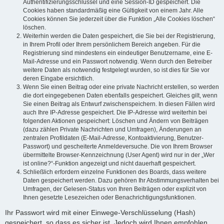
Authentifizierungsschlüssel und eine Session-ID gespeichert. Die
Cookies haben standardmäßig eine Gültigkeit von einem Jahr. Alle
Cookies können Sie jederzeit über die Funktion „Alle Cookies löschen“
löschen.
Weiterhin werden die Daten gespeichert, die Sie bei der Registrierung,
in Ihrem Profil oder Ihrem persönlichem Bereich angeben. Für die
Registrierung sind mindestens ein eindeutiger Benutzername, eine E-
Mail-Adresse und ein Passwort notwendig. Wenn durch den Betreiber
weitere Daten als notwendig festgelegt wurden, so ist dies für Sie vor
deren Eingabe ersichtlich.
Wenn Sie einen Beitrag oder eine private Nachricht erstellen, so werden
die dort eingegebenen Daten ebenfalls gespeichert. Gleiches gilt, wenn
Sie einen Beitrag als Entwurf zwischenspeichern. In diesen Fällen wird
auch Ihre IP-Adresse gespeichert. Die IP-Adresse wird weiterhin bei
folgenden Aktionen gespeichert: Löschen und Ändern von Beiträgen
(dazu zählen Private Nachrichten und Umfragen), Änderungen an
zentralen Profildaten (E-Mail-Adresse, Kontoaktivierung, Benutzer-
Passwort) und gescheiterte Anmeldeversuche. Die von Ihrem Browser
übermittelte Browser-Kennzeichnung (User Agent) wird nur in der „Wer
ist online?“-Funktion angezeigt und nicht dauerhaft gespeichert.
Schließlich erfordern einzelne Funktionen des Boards, dass weitere
Daten gespeichert werden. Dazu gehören Ihr Abstimmungsverhalten bei
Umfragen, der Gelesen-Status von Ihren Beiträgen oder explizit von
Ihnen gesetzte Lesezeichen oder Benachrichtigungsfunktionen.
Ihr Passwort wird mit einer Einwege-Verschlüsselung (Hash)
gespeichert, so dass es sicher ist. Jedoch wird Ihnen empfohlen,