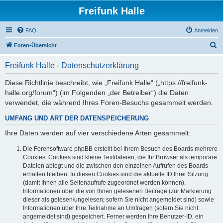
Freifunk Halle
FAQ
Anmelden
S
Foren-Übersicht
u
Freifunk Halle - Datenschutzerklärung
c
h
Diese Richtlinie beschreibt, wie „Freifunk Halle“ („https://freifunk-
halle.org/forum“) (im Folgenden „der Betreiber“) die Daten
e
verwendet, die während Ihres Foren-Besuchs gesammelt werden.
UMFANG UND ART DER DATENSPEICHERUNG
Ihre Daten werden auf vier verschiedene Arten gesammelt:
Die Forensoftware phpBB erstellt bei Ihrem Besuch des Boards mehrere
Cookies. Cookies sind kleine Textdateien, die Ihr Browser als temporäre
Dateien ablegt und die zwischen den einzelnen Aufrufen des Boards
erhalten bleiben. In diesen Cookies sind die aktuelle ID Ihrer Sitzung
(damit Ihnen alle Seitenaufrufe zugeordnet werden können),
Informationen über die von Ihnen gelesenen Beiträge (zur Markierung
dieser als gelesen/ungelesen; sofern Sie nicht angemeldet sind) sowie
Informationen über Ihre Teilnahme an Umfragen (sofern Sie nicht
angemeldet sind) gespeichert. Ferner werden Ihre Benutzer-ID, ein