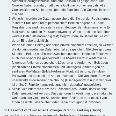
Authentifizierungsschlüssel und eine Session-ID gespeichert. Die
Cookies haben standardmäßig eine Gültigkeit von einem Jahr. Alle
Cookies können Sie jederzeit über die Funktion „Alle Cookies löschen“
löschen.
Weiterhin werden die Daten gespeichert, die Sie bei der Registrierung,
in Ihrem Profil oder Ihrem persönlichem Bereich angeben. Für die
Registrierung sind mindestens ein eindeutiger Benutzername, eine E-
Mail-Adresse und ein Passwort notwendig. Wenn durch den Betreiber
weitere Daten als notwendig festgelegt wurden, so ist dies für Sie vor
deren Eingabe ersichtlich.
Wenn Sie einen Beitrag oder eine private Nachricht erstellen, so werden
die dort eingegebenen Daten ebenfalls gespeichert. Gleiches gilt, wenn
Sie einen Beitrag als Entwurf zwischenspeichern. In diesen Fällen wird
auch Ihre IP-Adresse gespeichert. Die IP-Adresse wird weiterhin bei
folgenden Aktionen gespeichert: Löschen und Ändern von Beiträgen
(dazu zählen Private Nachrichten und Umfragen), Änderungen an
zentralen Profildaten (E-Mail-Adresse, Kontoaktivierung, Benutzer-
Passwort) und gescheiterte Anmeldeversuche. Die von Ihrem Browser
übermittelte Browser-Kennzeichnung (User Agent) wird nur in der „Wer
ist online?“-Funktion angezeigt und nicht dauerhaft gespeichert.
Schließlich erfordern einzelne Funktionen des Boards, dass weitere
Daten gespeichert werden. Dazu gehören Ihr Abstimmungsverhalten bei
Umfragen, der Gelesen-Status von Ihren Beiträgen oder explizit von
Ihnen gesetzte Lesezeichen oder Benachrichtigungsfunktionen.
Ihr Passwort wird mit einer Einwege-Verschlüsselung (Hash)
gespeichert, so dass es sicher ist. Jedoch wird Ihnen empfohlen,