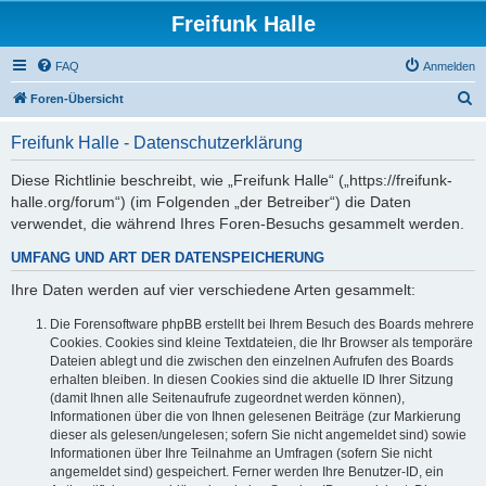
Freifunk Halle
FAQ
Anmelden
S
Foren-Übersicht
u
Freifunk Halle - Datenschutzerklärung
c
h
Diese Richtlinie beschreibt, wie „Freifunk Halle“ („https://freifunk-
halle.org/forum“) (im Folgenden „der Betreiber“) die Daten
e
verwendet, die während Ihres Foren-Besuchs gesammelt werden.
UMFANG UND ART DER DATENSPEICHERUNG
Ihre Daten werden auf vier verschiedene Arten gesammelt:
Die Forensoftware phpBB erstellt bei Ihrem Besuch des Boards mehrere
Cookies. Cookies sind kleine Textdateien, die Ihr Browser als temporäre
Dateien ablegt und die zwischen den einzelnen Aufrufen des Boards
erhalten bleiben. In diesen Cookies sind die aktuelle ID Ihrer Sitzung
(damit Ihnen alle Seitenaufrufe zugeordnet werden können),
Informationen über die von Ihnen gelesenen Beiträge (zur Markierung
dieser als gelesen/ungelesen; sofern Sie nicht angemeldet sind) sowie
Informationen über Ihre Teilnahme an Umfragen (sofern Sie nicht
angemeldet sind) gespeichert. Ferner werden Ihre Benutzer-ID, ein