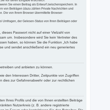
Sie vor deren Eingabe ersichtlich.
, wenn Sie einen Beitrag als Entwurf zwischenspeichern. In
ern von Beiträgen (dazu zählen Private Nachrichten und
e. Die von Ihrem Browser übermittelte Browser-
ei Umfragen, der Gelesen-Status von Ihren Beiträgen oder
 dieses Passwort nicht auf einer Vielzahl von
sam um. Insbesondere wird Sie kein Vertreter des
essen haben, so können Sie die Funktion „Ich habe
se und sendet anschließend ein neu generiertes
betreiben und anbieten zu können.
e den Interessen Dritter, Zeitpunkte von Zugriffen
n dies zur Gefahrenabwehr oder zur rechtlichen
n Ihres Profils und die von Ihnen erstellten Beiträge
änkten Nutzerkreis (z. B. andere registrierte