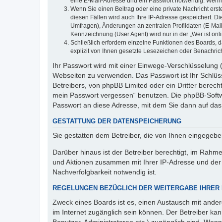
eine E-Mail-Adresse und ein Passwort notwendig. Wenn du
Wenn Sie einen Beitrag oder eine private Nachricht erst
diesen Fällen wird auch Ihre IP-Adresse gespeichert. D
Umfragen), Änderungen an zentralen Profildaten (E-Mai
Kennzeichnung (User Agent) wird nur in der „Wer ist onl
Schließlich erfordern einzelne Funktionen des Boards,
explizit von Ihnen gesetzte Lesezeichen oder Benachric
Ihr Passwort wird mit einer Einwege-Verschlüsselung (
Webseiten zu verwenden. Das Passwort ist Ihr Schlüss
Betreibers, von phpBB Limited oder ein Dritter berec
mein Passwort vergessen“ benutzen. Die phpBB-Softw
Passwort an diese Adresse, mit dem Sie dann auf das
GESTATTUNG DER DATENSPEICHERUNG
Sie gestatten dem Betreiber, die von Ihnen eingegeb
Darüber hinaus ist der Betreiber berechtigt, im Rahm
und Aktionen zusammen mit Ihrer IP-Adresse und der 
Nachverfolgbarkeit notwendig ist.
REGELUNGEN BEZÜGLICH DER WEITERGABE IHRER
Zweck eines Boards ist es, einen Austausch mit andere
im Internet zugänglich sein können. Der Betreiber kan