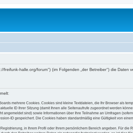
tps://freifunk-halle.org/forum“) (im Folgenden „der Betreiber“) die Dat
melt:
Boards mehrere Cookies. Cookies sind kleine Textdateien, die Ihr Browser als tem
 aktuelle ID Ihrer Sitzung (damit Ihnen alle Seitenaufrufe zugeordnet werden könne
cht angemeldet sind) sowie Informationen über Ihre Teilnahme an Umfragen (sofern
ession-ID gespeichert. Die Cookies haben standardmäßig eine Gültigkeit von einem 
 Registrierung, in Ihrem Profil oder Ihrem persönlichem Bereich angeben. Für die