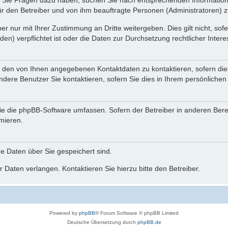
nn Sie Fragen dazu haben, suchen Sie nach entsprechenden Information
für den Betreiber und von ihm beauftragte Personen (Administratoren) z
r nur mit Ihrer Zustimmung an Dritte weitergeben. Dies gilt nicht, so
n) verpflichtet ist oder die Daten zur Durchsetzung rechtlicher Interes
r den von Ihnen angegebenen Kontaktdaten zu kontaktieren, sofern die
andere Benutzer Sie kontaktieren, sofern Sie dies in Ihrem persönlichen
, die die phpBB-Software umfassen. Sofern der Betreiber in anderen Be
rmieren.
he Daten über Sie gespeichert sind.
 Daten verlangen. Kontaktieren Sie hierzu bitte den Betreiber.
Powered by
phpBB
® Forum Software © phpBB Limited
Deutsche Übersetzung durch
phpBB.de