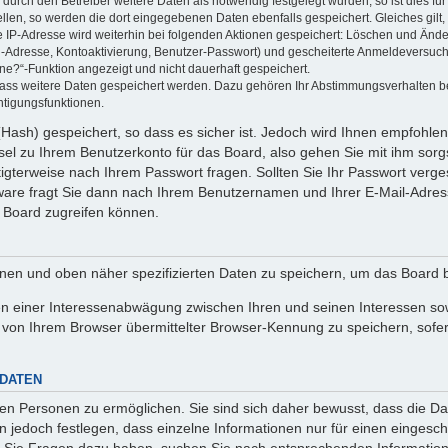
rch den Betreiber weitere Daten als notwendig festgelegt wurden, so ist dies für 
ellen, so werden die dort eingegebenen Daten ebenfalls gespeichert. Gleiches gilt
ie IP-Adresse wird weiterhin bei folgenden Aktionen gespeichert: Löschen und Änd
l-Adresse, Kontoaktivierung, Benutzer-Passwort) und gescheiterte Anmeldeversuch
ine?“-Funktion angezeigt und nicht dauerhaft gespeichert.
 dass weitere Daten gespeichert werden. Dazu gehören Ihr Abstimmungsverhalten b
htigungsfunktionen.
Hash) gespeichert, so dass es sicher ist. Jedoch wird Ihnen empfohlen,
el zu Ihrem Benutzerkonto für das Board, also gehen Sie mit ihm sorg
htigterweise nach Ihrem Passwort fragen. Sollten Sie Ihr Passwort verg
are fragt Sie dann nach Ihrem Benutzernamen und Ihrer E-Mail-Adres
 Board zugreifen können.
enen und oben näher spezifizierten Daten zu speichern, um das Board 
en einer Interessenabwägung zwischen Ihren und seinen Interessen sowi
von Ihrem Browser übermittelter Browser-Kennung zu speichern, sofer
 DATEN
n Personen zu ermöglichen. Sie sind sich daher bewusst, dass die Date
n jedoch festlegen, dass einzelne Informationen nur für einen eingeschr