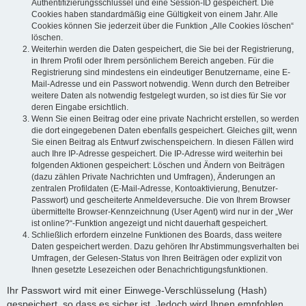
Authentifizierungsschlüssel und eine Session-ID gespeichert. Die
Cookies haben standardmäßig eine Gültigkeit von einem Jahr. Alle
Cookies können Sie jederzeit über die Funktion „Alle Cookies löschen“
löschen.
Weiterhin werden die Daten gespeichert, die Sie bei der Registrierung,
in Ihrem Profil oder Ihrem persönlichem Bereich angeben. Für die
Registrierung sind mindestens ein eindeutiger Benutzername, eine E-
Mail-Adresse und ein Passwort notwendig. Wenn durch den Betreiber
weitere Daten als notwendig festgelegt wurden, so ist dies für Sie vor
deren Eingabe ersichtlich.
Wenn Sie einen Beitrag oder eine private Nachricht erstellen, so werden
die dort eingegebenen Daten ebenfalls gespeichert. Gleiches gilt, wenn
Sie einen Beitrag als Entwurf zwischenspeichern. In diesen Fällen wird
auch Ihre IP-Adresse gespeichert. Die IP-Adresse wird weiterhin bei
folgenden Aktionen gespeichert: Löschen und Ändern von Beiträgen
(dazu zählen Private Nachrichten und Umfragen), Änderungen an
zentralen Profildaten (E-Mail-Adresse, Kontoaktivierung, Benutzer-
Passwort) und gescheiterte Anmeldeversuche. Die von Ihrem Browser
übermittelte Browser-Kennzeichnung (User Agent) wird nur in der „Wer
ist online?“-Funktion angezeigt und nicht dauerhaft gespeichert.
Schließlich erfordern einzelne Funktionen des Boards, dass weitere
Daten gespeichert werden. Dazu gehören Ihr Abstimmungsverhalten bei
Umfragen, der Gelesen-Status von Ihren Beiträgen oder explizit von
Ihnen gesetzte Lesezeichen oder Benachrichtigungsfunktionen.
Ihr Passwort wird mit einer Einwege-Verschlüsselung (Hash)
gespeichert, so dass es sicher ist. Jedoch wird Ihnen empfohlen,