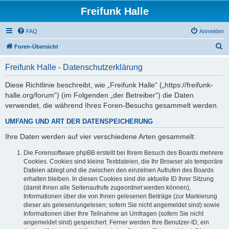
Freifunk Halle
FAQ
Anmelden
S
Foren-Übersicht
u
Freifunk Halle - Datenschutzerklärung
c
h
Diese Richtlinie beschreibt, wie „Freifunk Halle“ („https://freifunk-
halle.org/forum“) (im Folgenden „der Betreiber“) die Daten
e
verwendet, die während Ihres Foren-Besuchs gesammelt werden.
UMFANG UND ART DER DATENSPEICHERUNG
Ihre Daten werden auf vier verschiedene Arten gesammelt:
Die Forensoftware phpBB erstellt bei Ihrem Besuch des Boards mehrere
Cookies. Cookies sind kleine Textdateien, die Ihr Browser als temporäre
Dateien ablegt und die zwischen den einzelnen Aufrufen des Boards
erhalten bleiben. In diesen Cookies sind die aktuelle ID Ihrer Sitzung
(damit Ihnen alle Seitenaufrufe zugeordnet werden können),
Informationen über die von Ihnen gelesenen Beiträge (zur Markierung
dieser als gelesen/ungelesen; sofern Sie nicht angemeldet sind) sowie
Informationen über Ihre Teilnahme an Umfragen (sofern Sie nicht
angemeldet sind) gespeichert. Ferner werden Ihre Benutzer-ID, ein