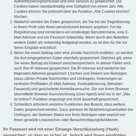
Authentifizierungsschlüssel und eine Session-ID gespeichert. Die
Cookies haben standardmäßig eine Gültigkeit von einem Jahr. Alle
Cookies können Sie jederzeit über die Funktion „Alle Cookies löschen“
löschen.
Weiterhin werden die Daten gespeichert, die Sie bei der Registrierung,
in Ihrem Profil oder Ihrem persönlichem Bereich angeben. Für die
Registrierung sind mindestens ein eindeutiger Benutzername, eine E-
Mail-Adresse und ein Passwort notwendig. Wenn durch den Betreiber
weitere Daten als notwendig festgelegt wurden, so ist dies für Sie vor
deren Eingabe ersichtlich.
Wenn Sie einen Beitrag oder eine private Nachricht erstellen, so werden
die dort eingegebenen Daten ebenfalls gespeichert. Gleiches gilt, wenn
Sie einen Beitrag als Entwurf zwischenspeichern. In diesen Fällen wird
auch Ihre IP-Adresse gespeichert. Die IP-Adresse wird weiterhin bei
folgenden Aktionen gespeichert: Löschen und Ändern von Beiträgen
(dazu zählen Private Nachrichten und Umfragen), Änderungen an
zentralen Profildaten (E-Mail-Adresse, Kontoaktivierung, Benutzer-
Passwort) und gescheiterte Anmeldeversuche. Die von Ihrem Browser
übermittelte Browser-Kennzeichnung (User Agent) wird nur in der „Wer
ist online?“-Funktion angezeigt und nicht dauerhaft gespeichert.
Schließlich erfordern einzelne Funktionen des Boards, dass weitere
Daten gespeichert werden. Dazu gehören Ihr Abstimmungsverhalten bei
Umfragen, der Gelesen-Status von Ihren Beiträgen oder explizit von
Ihnen gesetzte Lesezeichen oder Benachrichtigungsfunktionen.
Ihr Passwort wird mit einer Einwege-Verschlüsselung (Hash)
gespeichert, so dass es sicher ist. Jedoch wird Ihnen empfohlen,