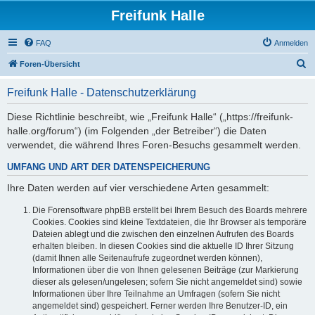
Freifunk Halle
FAQ
Anmelden
S
Foren-Übersicht
u
Freifunk Halle - Datenschutzerklärung
c
h
Diese Richtlinie beschreibt, wie „Freifunk Halle“ („https://freifunk-
halle.org/forum“) (im Folgenden „der Betreiber“) die Daten
e
verwendet, die während Ihres Foren-Besuchs gesammelt werden.
UMFANG UND ART DER DATENSPEICHERUNG
Ihre Daten werden auf vier verschiedene Arten gesammelt:
Die Forensoftware phpBB erstellt bei Ihrem Besuch des Boards mehrere
Cookies. Cookies sind kleine Textdateien, die Ihr Browser als temporäre
Dateien ablegt und die zwischen den einzelnen Aufrufen des Boards
erhalten bleiben. In diesen Cookies sind die aktuelle ID Ihrer Sitzung
(damit Ihnen alle Seitenaufrufe zugeordnet werden können),
Informationen über die von Ihnen gelesenen Beiträge (zur Markierung
dieser als gelesen/ungelesen; sofern Sie nicht angemeldet sind) sowie
Informationen über Ihre Teilnahme an Umfragen (sofern Sie nicht
angemeldet sind) gespeichert. Ferner werden Ihre Benutzer-ID, ein