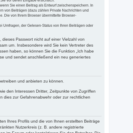
Sie vor deren Eingabe ersichtlich.
, wenn Sie einen Beitrag als Entwurf zwischenspeichern. In
ern von Beiträgen (dazu zählen Private Nachrichten und
e. Die von Ihrem Browser übermittelte Browser-
ei Umfragen, der Gelesen-Status von Ihren Beiträgen oder
 dieses Passwort nicht auf einer Vielzahl von
sam um. Insbesondere wird Sie kein Vertreter des
essen haben, so können Sie die Funktion „Ich habe
se und sendet anschließend ein neu generiertes
betreiben und anbieten zu können.
e den Interessen Dritter, Zeitpunkte von Zugriffen
n dies zur Gefahrenabwehr oder zur rechtlichen
n Ihres Profils und die von Ihnen erstellten Beiträge
änkten Nutzerkreis (z. B. andere registrierte