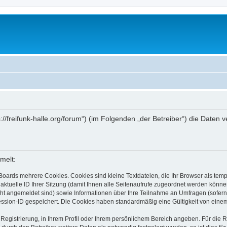
tps://freifunk-halle.org/forum“) (im Folgenden „der Betreiber“) die Dat
melt:
Boards mehrere Cookies. Cookies sind kleine Textdateien, die Ihr Browser als tem
 aktuelle ID Ihrer Sitzung (damit Ihnen alle Seitenaufrufe zugeordnet werden könne
cht angemeldet sind) sowie Informationen über Ihre Teilnahme an Umfragen (sofern
ession-ID gespeichert. Die Cookies haben standardmäßig eine Gültigkeit von einem 
 Registrierung, in Ihrem Profil oder Ihrem persönlichem Bereich angeben. Für die