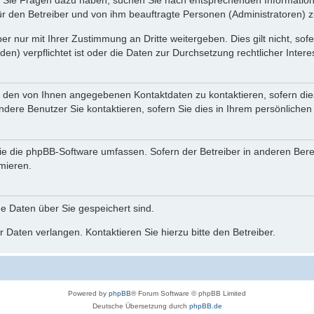
nn Sie Fragen dazu haben, suchen Sie nach entsprechenden Information
für den Betreiber und von ihm beauftragte Personen (Administratoren) z
r nur mit Ihrer Zustimmung an Dritte weitergeben. Dies gilt nicht, so
n) verpflichtet ist oder die Daten zur Durchsetzung rechtlicher Interes
r den von Ihnen angegebenen Kontaktdaten zu kontaktieren, sofern die
andere Benutzer Sie kontaktieren, sofern Sie dies in Ihrem persönlichen
, die die phpBB-Software umfassen. Sofern der Betreiber in anderen Be
rmieren.
he Daten über Sie gespeichert sind.
 Daten verlangen. Kontaktieren Sie hierzu bitte den Betreiber.
Powered by
phpBB
® Forum Software © phpBB Limited
Deutsche Übersetzung durch
phpBB.de