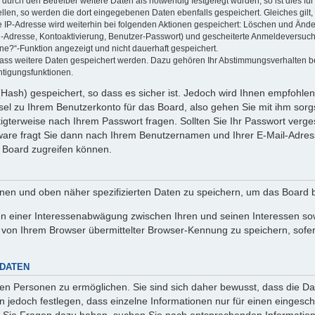
rch den Betreiber weitere Daten als notwendig festgelegt wurden, so ist dies für 
ellen, so werden die dort eingegebenen Daten ebenfalls gespeichert. Gleiches gilt
ie IP-Adresse wird weiterhin bei folgenden Aktionen gespeichert: Löschen und Änd
l-Adresse, Kontoaktivierung, Benutzer-Passwort) und gescheiterte Anmeldeversuch
ine?“-Funktion angezeigt und nicht dauerhaft gespeichert.
 dass weitere Daten gespeichert werden. Dazu gehören Ihr Abstimmungsverhalten b
htigungsfunktionen.
Hash) gespeichert, so dass es sicher ist. Jedoch wird Ihnen empfohlen,
el zu Ihrem Benutzerkonto für das Board, also gehen Sie mit ihm sorg
htigterweise nach Ihrem Passwort fragen. Sollten Sie Ihr Passwort verg
are fragt Sie dann nach Ihrem Benutzernamen und Ihrer E-Mail-Adres
 Board zugreifen können.
enen und oben näher spezifizierten Daten zu speichern, um das Board 
en einer Interessenabwägung zwischen Ihren und seinen Interessen sowi
von Ihrem Browser übermittelter Browser-Kennung zu speichern, sofer
 DATEN
n Personen zu ermöglichen. Sie sind sich daher bewusst, dass die Date
n jedoch festlegen, dass einzelne Informationen nur für einen eingeschr