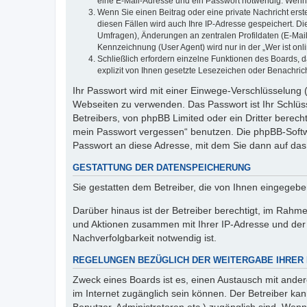
eine E-Mail-Adresse und ein Passwort notwendig. Wenn du
Wenn Sie einen Beitrag oder eine private Nachricht erst
diesen Fällen wird auch Ihre IP-Adresse gespeichert. D
Umfragen), Änderungen an zentralen Profildaten (E-Mai
Kennzeichnung (User Agent) wird nur in der „Wer ist onl
Schließlich erfordern einzelne Funktionen des Boards,
explizit von Ihnen gesetzte Lesezeichen oder Benachric
Ihr Passwort wird mit einer Einwege-Verschlüsselung (
Webseiten zu verwenden. Das Passwort ist Ihr Schlüss
Betreibers, von phpBB Limited oder ein Dritter berec
mein Passwort vergessen“ benutzen. Die phpBB-Softw
Passwort an diese Adresse, mit dem Sie dann auf das
GESTATTUNG DER DATENSPEICHERUNG
Sie gestatten dem Betreiber, die von Ihnen eingegeb
Darüber hinaus ist der Betreiber berechtigt, im Rahm
und Aktionen zusammen mit Ihrer IP-Adresse und der 
Nachverfolgbarkeit notwendig ist.
REGELUNGEN BEZÜGLICH DER WEITERGABE IHRER
Zweck eines Boards ist es, einen Austausch mit andere
im Internet zugänglich sein können. Der Betreiber kan