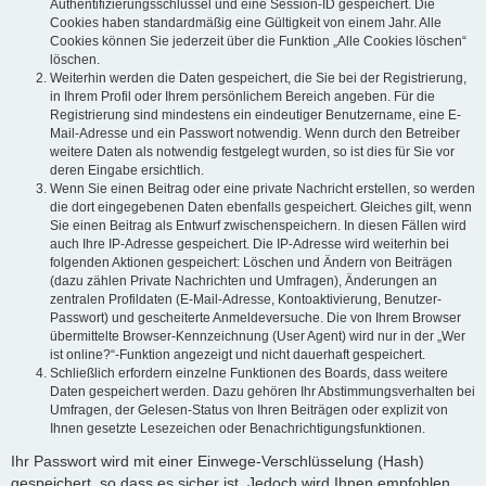
Authentifizierungsschlüssel und eine Session-ID gespeichert. Die
Cookies haben standardmäßig eine Gültigkeit von einem Jahr. Alle
Cookies können Sie jederzeit über die Funktion „Alle Cookies löschen“
löschen.
Weiterhin werden die Daten gespeichert, die Sie bei der Registrierung,
in Ihrem Profil oder Ihrem persönlichem Bereich angeben. Für die
Registrierung sind mindestens ein eindeutiger Benutzername, eine E-
Mail-Adresse und ein Passwort notwendig. Wenn durch den Betreiber
weitere Daten als notwendig festgelegt wurden, so ist dies für Sie vor
deren Eingabe ersichtlich.
Wenn Sie einen Beitrag oder eine private Nachricht erstellen, so werden
die dort eingegebenen Daten ebenfalls gespeichert. Gleiches gilt, wenn
Sie einen Beitrag als Entwurf zwischenspeichern. In diesen Fällen wird
auch Ihre IP-Adresse gespeichert. Die IP-Adresse wird weiterhin bei
folgenden Aktionen gespeichert: Löschen und Ändern von Beiträgen
(dazu zählen Private Nachrichten und Umfragen), Änderungen an
zentralen Profildaten (E-Mail-Adresse, Kontoaktivierung, Benutzer-
Passwort) und gescheiterte Anmeldeversuche. Die von Ihrem Browser
übermittelte Browser-Kennzeichnung (User Agent) wird nur in der „Wer
ist online?“-Funktion angezeigt und nicht dauerhaft gespeichert.
Schließlich erfordern einzelne Funktionen des Boards, dass weitere
Daten gespeichert werden. Dazu gehören Ihr Abstimmungsverhalten bei
Umfragen, der Gelesen-Status von Ihren Beiträgen oder explizit von
Ihnen gesetzte Lesezeichen oder Benachrichtigungsfunktionen.
Ihr Passwort wird mit einer Einwege-Verschlüsselung (Hash)
gespeichert, so dass es sicher ist. Jedoch wird Ihnen empfohlen,