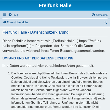
Freifunk Halle
FAQ
Anmelden
S
Foren-Übersicht
u
Freifunk Halle - Datenschutzerklärung
c
h
Diese Richtlinie beschreibt, wie „Freifunk Halle“ („https://freifunk-
halle.org/forum“) (im Folgenden „der Betreiber“) die Daten
e
verwendet, die während Ihres Foren-Besuchs gesammelt werden.
UMFANG UND ART DER DATENSPEICHERUNG
Ihre Daten werden auf vier verschiedene Arten gesammelt:
Die Forensoftware phpBB erstellt bei Ihrem Besuch des Boards mehrere
Cookies. Cookies sind kleine Textdateien, die Ihr Browser als temporäre
Dateien ablegt und die zwischen den einzelnen Aufrufen des Boards
erhalten bleiben. In diesen Cookies sind die aktuelle ID Ihrer Sitzung
(damit Ihnen alle Seitenaufrufe zugeordnet werden können),
Informationen über die von Ihnen gelesenen Beiträge (zur Markierung
dieser als gelesen/ungelesen; sofern Sie nicht angemeldet sind) sowie
Informationen über Ihre Teilnahme an Umfragen (sofern Sie nicht
angemeldet sind) gespeichert. Ferner werden Ihre Benutzer-ID, ein