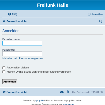
Freifunk Halle
FAQ
Anmelden
S
Foren-Übersicht
u
Anmelden
c
h
Benutzername:
e
Passwort:
Ich habe mein Passwort vergessen
Angemeldet bleiben
Meinen Online-Status während dieser Sitzung verbergen
Foren-Übersicht
Alle Zeiten sind
UTC+01:00
Powered by
phpBB
® Forum Software © phpBB Limited
Deutsche Übersetzung durch
phpBB.de