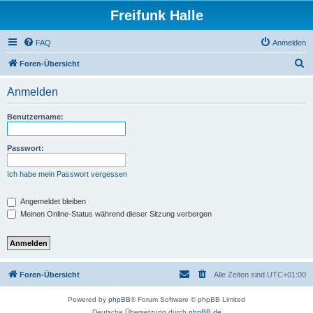
Freifunk Halle
FAQ
Anmelden
S
Foren-Übersicht
u
Anmelden
c
h
Benutzername:
e
Passwort:
Ich habe mein Passwort vergessen
Angemeldet bleiben
Meinen Online-Status während dieser Sitzung verbergen
Foren-Übersicht
Alle Zeiten sind
UTC+01:00
Powered by
phpBB
® Forum Software © phpBB Limited
Deutsche Übersetzung durch
phpBB.de