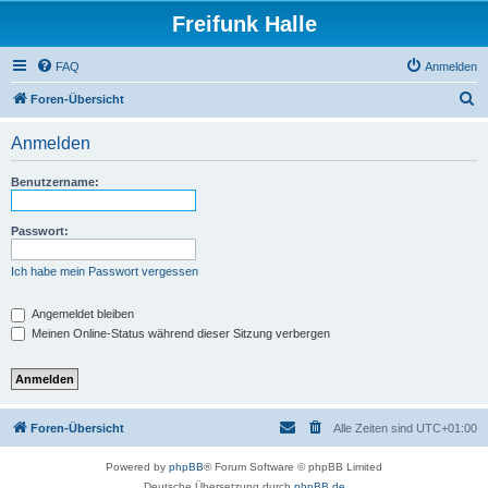
Freifunk Halle
FAQ
Anmelden
S
Foren-Übersicht
u
Anmelden
c
h
Benutzername:
e
Passwort:
Ich habe mein Passwort vergessen
Angemeldet bleiben
Meinen Online-Status während dieser Sitzung verbergen
Foren-Übersicht
Alle Zeiten sind
UTC+01:00
Powered by
phpBB
® Forum Software © phpBB Limited
Deutsche Übersetzung durch
phpBB.de