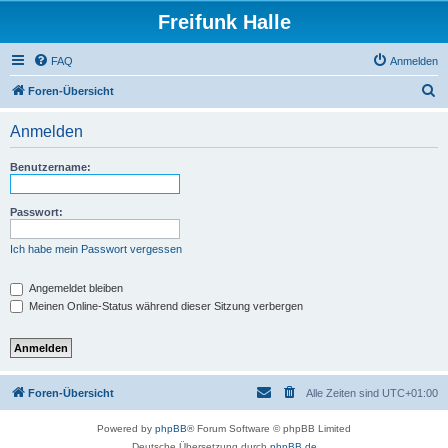
Freifunk Halle
FAQ
Anmelden
S
Foren-Übersicht
u
Anmelden
c
h
Benutzername:
e
Passwort:
Ich habe mein Passwort vergessen
Angemeldet bleiben
Meinen Online-Status während dieser Sitzung verbergen
Foren-Übersicht
Alle Zeiten sind
UTC+01:00
Powered by
phpBB
® Forum Software © phpBB Limited
Deutsche Übersetzung durch
phpBB.de