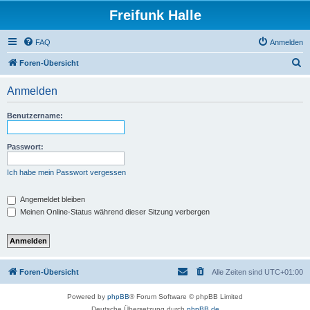
Freifunk Halle
FAQ
Anmelden
S
Foren-Übersicht
u
Anmelden
c
h
Benutzername:
e
Passwort:
Ich habe mein Passwort vergessen
Angemeldet bleiben
Meinen Online-Status während dieser Sitzung verbergen
Foren-Übersicht
Alle Zeiten sind
UTC+01:00
Powered by
phpBB
® Forum Software © phpBB Limited
Deutsche Übersetzung durch
phpBB.de