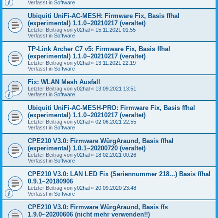
Verfasst in
Software
Ubiquiti UniFi-AC-MESH: Firmware Fix, Basis ffhal
(experimental) 1.1.0~20210217 (veraltet)
Letzter Beitrag von
y02hal
«
15.11.2021 01:55
Verfasst in
Software
TP-Link Archer C7 v5: Firmware Fix, Basis ffhal
(experimental) 1.1.0~20210217 (veraltet)
Letzter Beitrag von
y02hal
«
13.11.2021 22:19
Verfasst in
Software
Fix: WLAN Mesh Ausfall
Letzter Beitrag von
y02hal
«
13.09.2021 13:51
Verfasst in
Software
Ubiquiti UniFi-AC-MESH-PRO: Firmware Fix, Basis ffhal
(experimental) 1.1.0~20210217 (veraltet)
Letzter Beitrag von
y02hal
«
02.06.2021 22:55
Verfasst in
Software
CPE210 V3.0: Firmware WürgAraund, Basis ffhal
(experimental) 1.0.1~20200720 (veraltet)
Letzter Beitrag von
y02hal
«
18.02.2021 00:26
Verfasst in
Software
CPE210 V3.0: LAN LED Fix (Seriennummer 218...) Basis ffhal
0.9.1~20180906
Letzter Beitrag von
y02hal
«
20.09.2020 23:48
Verfasst in
Software
CPE210 V3.0: Firmware WürgAraund, Basis ffs
1.9.0~20200606 (nicht mehr verwenden!!)