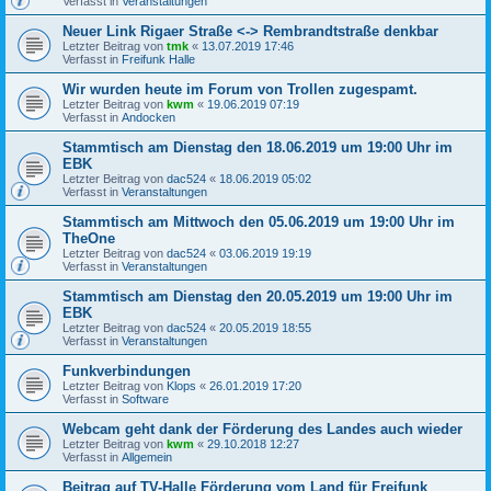
Verfasst in
Veranstaltungen
Neuer Link Rigaer Straße <-> Rembrandtstraße denkbar
Letzter Beitrag von
tmk
«
13.07.2019 17:46
Verfasst in
Freifunk Halle
Wir wurden heute im Forum von Trollen zugespamt.
Letzter Beitrag von
kwm
«
19.06.2019 07:19
Verfasst in
Andocken
Stammtisch am Dienstag den 18.06.2019 um 19:00 Uhr im
EBK
Letzter Beitrag von
dac524
«
18.06.2019 05:02
Verfasst in
Veranstaltungen
Stammtisch am Mittwoch den 05.06.2019 um 19:00 Uhr im
TheOne
Letzter Beitrag von
dac524
«
03.06.2019 19:19
Verfasst in
Veranstaltungen
Stammtisch am Dienstag den 20.05.2019 um 19:00 Uhr im
EBK
Letzter Beitrag von
dac524
«
20.05.2019 18:55
Verfasst in
Veranstaltungen
Funkverbindungen
Letzter Beitrag von
Klops
«
26.01.2019 17:20
Verfasst in
Software
Webcam geht dank der Förderung des Landes auch wieder
Letzter Beitrag von
kwm
«
29.10.2018 12:27
Verfasst in
Allgemein
Beitrag auf TV-Halle Förderung vom Land für Freifunk