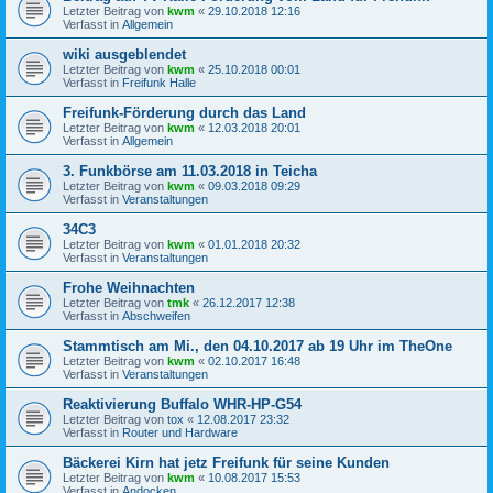
Letzter Beitrag von
kwm
«
29.10.2018 12:16
Verfasst in
Allgemein
wiki ausgeblendet
Letzter Beitrag von
kwm
«
25.10.2018 00:01
Verfasst in
Freifunk Halle
Freifunk-Förderung durch das Land
Letzter Beitrag von
kwm
«
12.03.2018 20:01
Verfasst in
Allgemein
3. Funkbörse am 11.03.2018 in Teicha
Letzter Beitrag von
kwm
«
09.03.2018 09:29
Verfasst in
Veranstaltungen
34C3
Letzter Beitrag von
kwm
«
01.01.2018 20:32
Verfasst in
Veranstaltungen
Frohe Weihnachten
Letzter Beitrag von
tmk
«
26.12.2017 12:38
Verfasst in
Abschweifen
Stammtisch am Mi., den 04.10.2017 ab 19 Uhr im TheOne
Letzter Beitrag von
kwm
«
02.10.2017 16:48
Verfasst in
Veranstaltungen
Reaktivierung Buffalo WHR-HP-G54
Letzter Beitrag von
tox
«
12.08.2017 23:32
Verfasst in
Router und Hardware
Bäckerei Kirn hat jetz Freifunk für seine Kunden
Letzter Beitrag von
kwm
«
10.08.2017 15:53
Verfasst in
Andocken