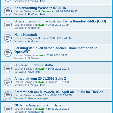
Verfasst in
Freifunk Halle
Serverwartung Webseite 07.04.16
Letzter Beitrag von
3dfxatwork
«
07.09.2016 10:35
Verfasst in
Freifunk Halle
Unterstützung für Freifunk von Herrn Keindorf -MdL- (CDU)
Letzter Beitrag von
kwm
«
24.08.2016 11:29
Verfasst in
Andocken
Halle-Neustadt
Letzter Beitrag von
ff-h-no
«
20.08.2016 20:06
Verfasst in
Andocken
Leistungsfähigkeit verschiedener Tunnelmethoden in
OpenWRT
Letzter Beitrag von
tmk
«
25.07.2016 08:22
Verfasst in
Software
Digitaler Flüchtlingshilfe
Letzter Beitrag von
kwm
«
14.06.2016 10:48
Verfasst in
Allgemein
Amtsblatt vom 25.05.2016 Seite 2
Letzter Beitrag von
kwm
«
25.05.2016 18:28
Verfasst in
Freifunk Halle
Stammtisch am Mittwoch, 06. April ab 19 Uhr im TheOne
Letzter Beitrag von
dac524
«
06.04.2016 10:45
Verfasst in
Veranstaltungen
90 Jahre Amateurfunk in Halle
Letzter Beitrag von
kwm
«
16.03.2016 20:23
Verfasst in
Abschweifen