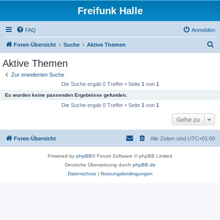
Freifunk Halle
FAQ
Anmelden
S
Foren-Übersicht
Suche
Aktive Themen
u
Aktive Themen
c
Zur erweiterten Suche
h
Die Suche ergab 0 Treffer • Seite
1
von
1
e
Es wurden keine passenden Ergebnisse gefunden.
Die Suche ergab 0 Treffer • Seite
1
von
1
Gehe zu
Foren-Übersicht
Alle Zeiten sind
UTC+01:00
Powered by
phpBB
® Forum Software © phpBB Limited
Deutsche Übersetzung durch
phpBB.de
Datenschutz
|
Nutzungsbedingungen