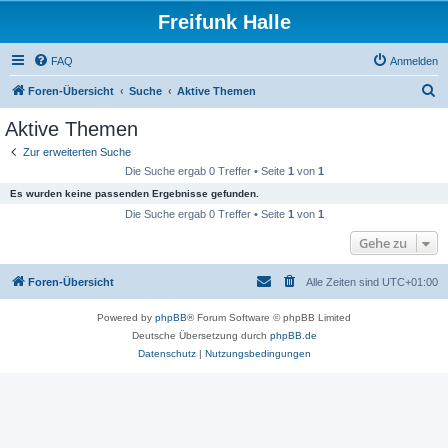
Freifunk Halle
FAQ
Anmelden
S
Foren-Übersicht
Suche
Aktive Themen
u
Aktive Themen
c
Zur erweiterten Suche
h
Die Suche ergab 0 Treffer • Seite
1
von
1
e
Es wurden keine passenden Ergebnisse gefunden.
Die Suche ergab 0 Treffer • Seite
1
von
1
Gehe zu
Foren-Übersicht
Alle Zeiten sind
UTC+01:00
Powered by
phpBB
® Forum Software © phpBB Limited
Deutsche Übersetzung durch
phpBB.de
Datenschutz
|
Nutzungsbedingungen