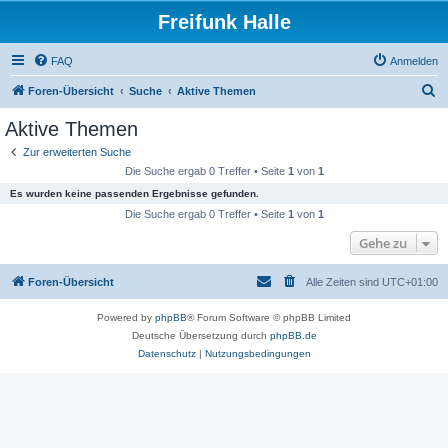
Freifunk Halle
FAQ
Anmelden
S
Foren-Übersicht
Suche
Aktive Themen
u
Aktive Themen
c
Zur erweiterten Suche
h
Die Suche ergab 0 Treffer • Seite
1
von
1
e
Es wurden keine passenden Ergebnisse gefunden.
Die Suche ergab 0 Treffer • Seite
1
von
1
Gehe zu
Foren-Übersicht
Alle Zeiten sind
UTC+01:00
Powered by
phpBB
® Forum Software © phpBB Limited
Deutsche Übersetzung durch
phpBB.de
Datenschutz
|
Nutzungsbedingungen