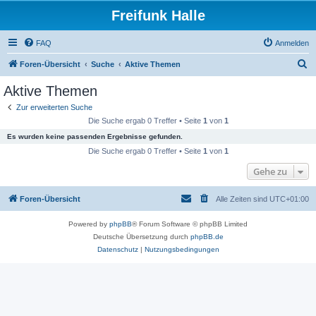
Freifunk Halle
FAQ
Anmelden
S
Foren-Übersicht
Suche
Aktive Themen
u
Aktive Themen
c
Zur erweiterten Suche
h
Die Suche ergab 0 Treffer • Seite
1
von
1
e
Es wurden keine passenden Ergebnisse gefunden.
Die Suche ergab 0 Treffer • Seite
1
von
1
Gehe zu
Foren-Übersicht
Alle Zeiten sind
UTC+01:00
Powered by
phpBB
® Forum Software © phpBB Limited
Deutsche Übersetzung durch
phpBB.de
Datenschutz
|
Nutzungsbedingungen