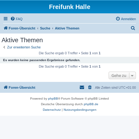
Freifunk Halle
FAQ
Anmelden
S
Foren-Übersicht
Suche
Aktive Themen
u
Aktive Themen
c
Zur erweiterten Suche
h
Die Suche ergab 0 Treffer • Seite
1
von
1
e
Es wurden keine passenden Ergebnisse gefunden.
Die Suche ergab 0 Treffer • Seite
1
von
1
Gehe zu
Foren-Übersicht
Alle Zeiten sind
UTC+01:00
Powered by
phpBB
® Forum Software © phpBB Limited
Deutsche Übersetzung durch
phpBB.de
Datenschutz
|
Nutzungsbedingungen