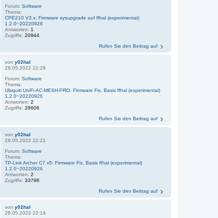
Forum:
Software
Thema:
CPE210 V3.x: Firmware sysupgrade auf ffhal (experimental)
1.2.0~20220926
Antworten:
1
Zugriffe:
20944
Rufen Sie den Beitrag auf
von
y02hal
28.05.2022 22:28
Forum:
Software
Thema:
Ubiquiti UniFi-AC-MESH-PRO: Firmware Fix, Basis ffhal (experimental)
1.2.0~20220926
Antworten:
2
Zugriffe:
28606
Rufen Sie den Beitrag auf
von
y02hal
28.05.2022 22:21
Forum:
Software
Thema:
TP-Link Archer C7 v5: Firmware Fix, Basis ffhal (experimental)
1.2.0~20220926
Antworten:
2
Zugriffe:
33798
Rufen Sie den Beitrag auf
von
y02hal
28.05.2022 22:14