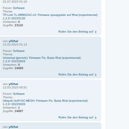
31.07.2023 01:10
Forum:
Software
Thema:
TP-Link TL-WR902AC-v3: Firmware sysupgrade auf ffhal (experimental)
1.2.0~20220130
Antworten:
0
Zugriffe:
23116
Rufen Sie den Beitrag auf
von
y02hal
12.03.2023 01:13
Forum:
Software
Thema:
Universal (generic): Firmware Fix, Basis ffhal (experimental)
1.2.0~20220926
Antworten:
0
Zugriffe:
24685
Rufen Sie den Beitrag auf
von
y02hal
12.03.2023 00:51
Forum:
Software
Thema:
Ubiquiti UniFi-AC-MESH: Firmware Fix, Basis ffhal (experimental)
1.2.0~20220926
Antworten:
1
Zugriffe:
24897
Rufen Sie den Beitrag auf
von
y02hal