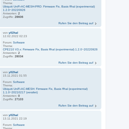
Thema:
Ubiquiti UniFi-AC-MESH-PRO: Firmware Fix, Basis ffhal (experimental)
1.2.0~20220926
Antworten:
2
Zugriffe:
28606
Rufen Sie den Beitrag auf
von
y02hal
12.02.2022 02:23
Forum:
Software
Thema:
CPE210 V3.x: Firmware Fix, Basis ffhal (experimental) 1.2.0~20220926
Antworten:
2
Zugriffe:
28034
Rufen Sie den Beitrag auf
von
y02hal
15.11.2021 01:55
Forum:
Software
Thema:
Ubiquiti UniFi-AC-MESH: Firmware Fix, Basis ffhal (experimental)
1.1.0~20210217 (veraltet)
Antworten:
0
Zugriffe:
27103
Rufen Sie den Beitrag auf
von
y02hal
13.11.2021 22:19
Forum:
Software
Thema: