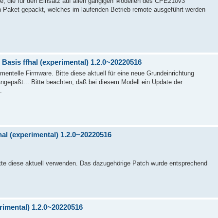
e, die für den Einsatz auf allen gängigen Modellen des CPE210v3
in Paket gepackt, welches im laufenden Betrieb remote ausgeführt werden
asis ffhal (experimental) 1.2.0~20220516
mentelle Firmware. Bitte diese aktuell für eine neue Grundeinrichtung
gepaßt... Bitte beachten, daß bei diesem Modell ein Update der
.
hal (experimental) 1.2.0~20220516
itte diese aktuell verwenden. Das dazugehörige Patch wurde entsprechend
rimental) 1.2.0~20220516