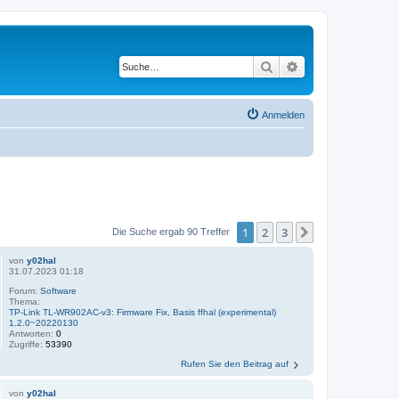
Suche
Erweiterte Suche
Anmelden
1
2
3
Nächste
Die Suche ergab 90 Treffer
von
y02hal
31.07.2023 01:18
Forum:
Software
Thema:
TP-Link TL-WR902AC-v3: Firmware Fix, Basis ffhal (experimental)
1.2.0~20220130
Antworten:
0
Zugriffe:
53390
Rufen Sie den Beitrag auf
von
y02hal