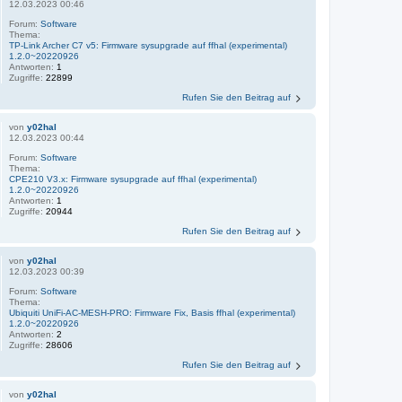
12.03.2023 00:46
Forum:
Software
Thema:
TP-Link Archer C7 v5: Firmware sysupgrade auf ffhal (experimental)
1.2.0~20220926
Antworten:
1
Zugriffe:
22899
Rufen Sie den Beitrag auf
von
y02hal
12.03.2023 00:44
Forum:
Software
Thema:
CPE210 V3.x: Firmware sysupgrade auf ffhal (experimental)
1.2.0~20220926
Antworten:
1
Zugriffe:
20944
Rufen Sie den Beitrag auf
von
y02hal
12.03.2023 00:39
Forum:
Software
Thema:
Ubiquiti UniFi-AC-MESH-PRO: Firmware Fix, Basis ffhal (experimental)
1.2.0~20220926
Antworten:
2
Zugriffe:
28606
Rufen Sie den Beitrag auf
von
y02hal