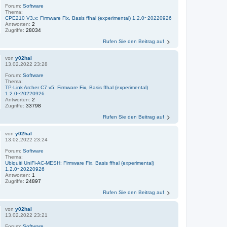
Forum:
Software
Thema:
CPE210 V3.x: Firmware Fix, Basis ffhal (experimental) 1.2.0~20220926
Antworten:
2
Zugriffe:
28034
Rufen Sie den Beitrag auf
von
y02hal
13.02.2022 23:28
Forum:
Software
Thema:
TP-Link Archer C7 v5: Firmware Fix, Basis ffhal (experimental)
1.2.0~20220926
Antworten:
2
Zugriffe:
33798
Rufen Sie den Beitrag auf
von
y02hal
13.02.2022 23:24
Forum:
Software
Thema:
Ubiquiti UniFi-AC-MESH: Firmware Fix, Basis ffhal (experimental)
1.2.0~20220926
Antworten:
1
Zugriffe:
24897
Rufen Sie den Beitrag auf
von
y02hal
13.02.2022 23:21
Forum:
Software