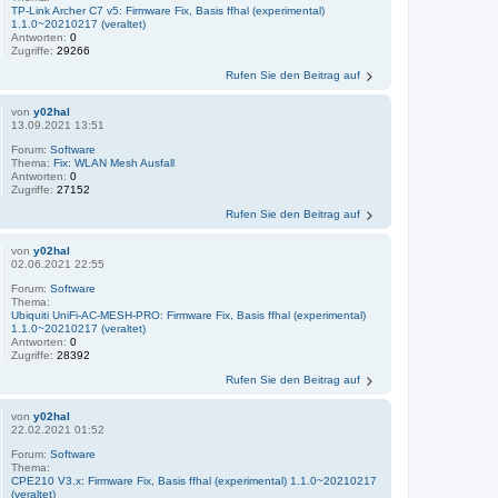
TP-Link Archer C7 v5: Firmware Fix, Basis ffhal (experimental)
1.1.0~20210217 (veraltet)
Antworten:
0
Zugriffe:
29266
Rufen Sie den Beitrag auf
von
y02hal
13.09.2021 13:51
Forum:
Software
Thema:
Fix: WLAN Mesh Ausfall
Antworten:
0
Zugriffe:
27152
Rufen Sie den Beitrag auf
von
y02hal
02.06.2021 22:55
Forum:
Software
Thema:
Ubiquiti UniFi-AC-MESH-PRO: Firmware Fix, Basis ffhal (experimental)
1.1.0~20210217 (veraltet)
Antworten:
0
Zugriffe:
28392
Rufen Sie den Beitrag auf
von
y02hal
22.02.2021 01:52
Forum:
Software
Thema:
CPE210 V3.x: Firmware Fix, Basis ffhal (experimental) 1.1.0~20210217
(veraltet)