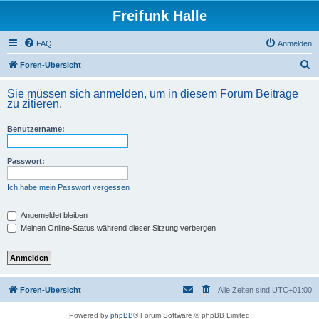
Freifunk Halle
FAQ
Anmelden
S
Foren-Übersicht
u
Sie müssen sich anmelden, um in diesem Forum Beiträge
c
zu zitieren.
h
Benutzername:
e
Passwort:
Ich habe mein Passwort vergessen
Angemeldet bleiben
Meinen Online-Status während dieser Sitzung verbergen
Foren-Übersicht
Alle Zeiten sind
UTC+01:00
Powered by
phpBB
® Forum Software © phpBB Limited