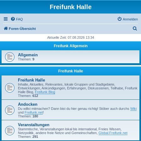
Freifunk Halle
FAQ
Anmelden
S
Foren-Übersicht
u
Aktuelle Zeit: 07.08.2026 13:34
c
Freifunk Allgemein
h
Allgemein
e
Themen:
9
Freifunk Halle
Freifunk Halle
Inhalte, Aktuelles, Relevantes, lokale Gruppen und Stadtgebiete,
Entwicklungen, Ankündigungen, Erfahrungen, Diskussionen, Teilhabe, Freifunk
Halle Blog,
Freifunk Blog
Themen:
612
Andocken
Du willst mitmachen? Dann bist du hier genau richtig! Stöber auch durchs
Wiki
und
Freifunk.net
!
Themen:
180
Veranstaltungen
Stammtische, Veranstaltungen lokal bis international, Freies Wissen,
Netzpolitik, andere freie Netze und Gemeinschaften,
Global.Freifunk.net
Themen:
291