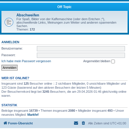
Off Topic
Abschweifen
Für Spaß, Bilder von der Kaffemaschine (oder dem Entchen ;^),
abschweifende Links, Meinungen zum Wetter und anderen spannenden
Sachen.
Themen:
172
ANMELDEN
Benutzername:
Passwort:
Ich habe mein Passwort vergessen
Angemeldet bleiben
WER IST ONLINE?
Insgesamt sind
125
Besucher online :: 2 sichtbare Mitglieder, 0 unsichtbare Mitglieder und
123 Gäste (basierend auf den aktiven Besuchern der letzten 5 Minuten)
Der Besucherrekord liegt bei
3245
Besuchern, die am 29.04.2026 01:46 gleichzeitig online
waren.
STATISTIK
Beiträge insgesamt
16739
• Themen insgesamt
2080
• Mitglieder insgesamt
493
• Unser
neuestes Mitglied:
Markfef
Foren-Übersicht
Alle Zeiten sind
UTC+01:00