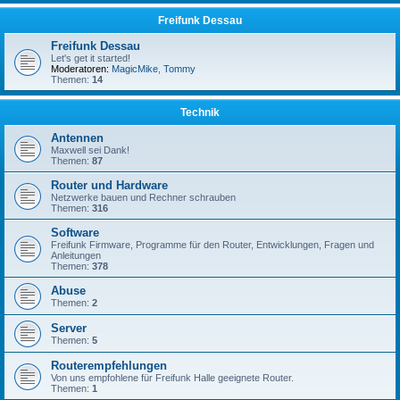
Freifunk Dessau
Freifunk Dessau
Let's get it started!
Moderatoren:
MagicMike
,
Tommy
Themen:
14
Technik
Antennen
Maxwell sei Dank!
Themen:
87
Router und Hardware
Netzwerke bauen und Rechner schrauben
Themen:
316
Software
Freifunk Firmware, Programme für den Router, Entwicklungen, Fragen und
Anleitungen
Themen:
378
Abuse
Themen:
2
Server
Themen:
5
Routerempfehlungen
Von uns empfohlene für Freifunk Halle geeignete Router.
Themen:
1