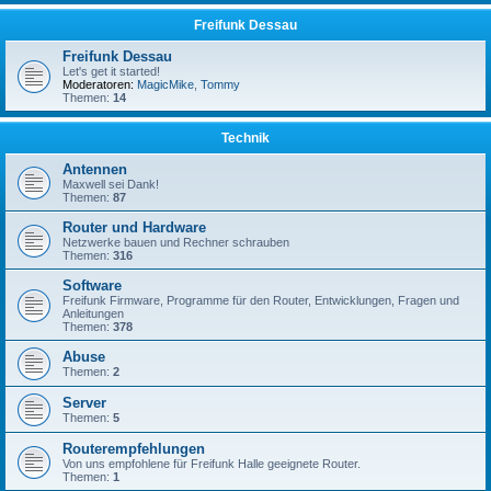
Freifunk Dessau
Freifunk Dessau
Let's get it started!
Moderatoren:
MagicMike
,
Tommy
Themen:
14
Technik
Antennen
Maxwell sei Dank!
Themen:
87
Router und Hardware
Netzwerke bauen und Rechner schrauben
Themen:
316
Software
Freifunk Firmware, Programme für den Router, Entwicklungen, Fragen und
Anleitungen
Themen:
378
Abuse
Themen:
2
Server
Themen:
5
Routerempfehlungen
Von uns empfohlene für Freifunk Halle geeignete Router.
Themen:
1