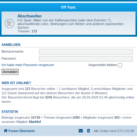
Off Topic
Abschweifen
Für Spaß, Bilder von der Kaffemaschine (oder dem Entchen ;^),
abschweifende Links, Meinungen zum Wetter und anderen spannenden
Sachen.
Themen:
172
ANMELDEN
Benutzername:
Passwort:
Ich habe mein Passwort vergessen
Angemeldet bleiben
WER IST ONLINE?
Insgesamt sind
113
Besucher online :: 1 sichtbares Mitglied, 0 unsichtbare Mitglieder und
112 Gäste (basierend auf den aktiven Besuchern der letzten 5 Minuten)
Der Besucherrekord liegt bei
3245
Besuchern, die am 29.04.2026 01:46 gleichzeitig online
waren.
STATISTIK
Beiträge insgesamt
16739
• Themen insgesamt
2080
• Mitglieder insgesamt
493
• Unser
neuestes Mitglied:
Markfef
Foren-Übersicht
Alle Zeiten sind
UTC+01:00