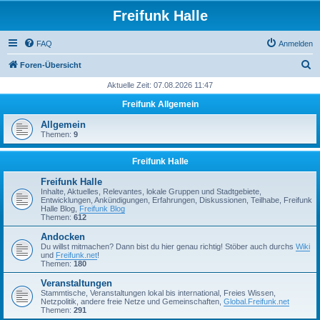
Freifunk Halle
FAQ
Anmelden
S
Foren-Übersicht
u
Aktuelle Zeit: 07.08.2026 11:47
c
Freifunk Allgemein
h
Allgemein
e
Themen:
9
Freifunk Halle
Freifunk Halle
Inhalte, Aktuelles, Relevantes, lokale Gruppen und Stadtgebiete,
Entwicklungen, Ankündigungen, Erfahrungen, Diskussionen, Teilhabe, Freifunk
Halle Blog,
Freifunk Blog
Themen:
612
Andocken
Du willst mitmachen? Dann bist du hier genau richtig! Stöber auch durchs
Wiki
und
Freifunk.net
!
Themen:
180
Veranstaltungen
Stammtische, Veranstaltungen lokal bis international, Freies Wissen,
Netzpolitik, andere freie Netze und Gemeinschaften,
Global.Freifunk.net
Themen:
291