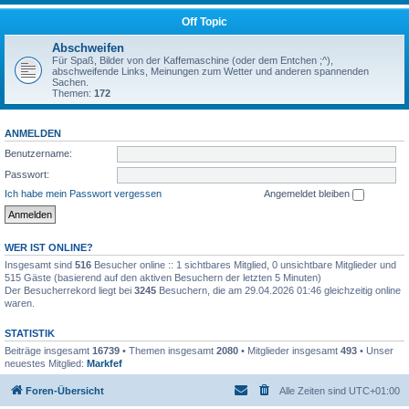
Off Topic
Abschweifen
Für Spaß, Bilder von der Kaffemaschine (oder dem Entchen ;^),
abschweifende Links, Meinungen zum Wetter und anderen spannenden
Sachen.
Themen:
172
ANMELDEN
Benutzername:
Passwort:
Ich habe mein Passwort vergessen
Angemeldet bleiben
WER IST ONLINE?
Insgesamt sind
516
Besucher online :: 1 sichtbares Mitglied, 0 unsichtbare Mitglieder und
515 Gäste (basierend auf den aktiven Besuchern der letzten 5 Minuten)
Der Besucherrekord liegt bei
3245
Besuchern, die am 29.04.2026 01:46 gleichzeitig online
waren.
STATISTIK
Beiträge insgesamt
16739
• Themen insgesamt
2080
• Mitglieder insgesamt
493
• Unser
neuestes Mitglied:
Markfef
Foren-Übersicht
Alle Zeiten sind
UTC+01:00