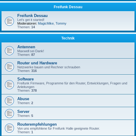
Freifunk Dessau
Freifunk Dessau
Let's get it started!
Moderatoren:
MagicMike
,
Tommy
Themen:
14
Technik
Antennen
Maxwell sei Dank!
Themen:
87
Router und Hardware
Netzwerke bauen und Rechner schrauben
Themen:
316
Software
Freifunk Firmware, Programme für den Router, Entwicklungen, Fragen und
Anleitungen
Themen:
378
Abuse
Themen:
2
Server
Themen:
5
Routerempfehlungen
Von uns empfohlene für Freifunk Halle geeignete Router.
Themen:
1