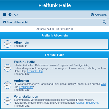
Freifunk Halle
FAQ
Anmelden
S
Foren-Übersicht
u
Aktuelle Zeit: 08.08.2026 07:38
c
Freifunk Allgemein
h
Allgemein
e
Themen:
9
Freifunk Halle
Freifunk Halle
Inhalte, Aktuelles, Relevantes, lokale Gruppen und Stadtgebiete,
Entwicklungen, Ankündigungen, Erfahrungen, Diskussionen, Teilhabe, Freifunk
Halle Blog,
Freifunk Blog
Themen:
612
Andocken
Du willst mitmachen? Dann bist du hier genau richtig! Stöber auch durchs
Wiki
und
Freifunk.net
!
Themen:
180
Veranstaltungen
Stammtische, Veranstaltungen lokal bis international, Freies Wissen,
Netzpolitik, andere freie Netze und Gemeinschaften,
Global.Freifunk.net
Themen:
291