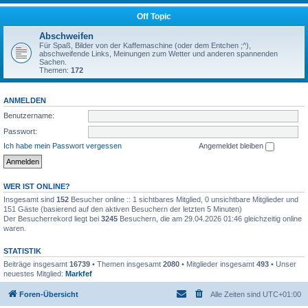
Off Topic
Abschweifen
Für Spaß, Bilder von der Kaffemaschine (oder dem Entchen ;^),
abschweifende Links, Meinungen zum Wetter und anderen spannenden
Sachen.
Themen:
172
ANMELDEN
Benutzername:
Passwort:
Ich habe mein Passwort vergessen
Angemeldet bleiben
WER IST ONLINE?
Insgesamt sind
152
Besucher online :: 1 sichtbares Mitglied, 0 unsichtbare Mitglieder und
151 Gäste (basierend auf den aktiven Besuchern der letzten 5 Minuten)
Der Besucherrekord liegt bei
3245
Besuchern, die am 29.04.2026 01:46 gleichzeitig online
waren.
STATISTIK
Beiträge insgesamt
16739
• Themen insgesamt
2080
• Mitglieder insgesamt
493
• Unser
neuestes Mitglied:
Markfef
Foren-Übersicht
Alle Zeiten sind
UTC+01:00