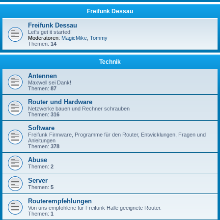
Freifunk Dessau
Freifunk Dessau
Let's get it started!
Moderatoren:
MagicMike
,
Tommy
Themen:
14
Technik
Antennen
Maxwell sei Dank!
Themen:
87
Router und Hardware
Netzwerke bauen und Rechner schrauben
Themen:
316
Software
Freifunk Firmware, Programme für den Router, Entwicklungen, Fragen und
Anleitungen
Themen:
378
Abuse
Themen:
2
Server
Themen:
5
Routerempfehlungen
Von uns empfohlene für Freifunk Halle geeignete Router.
Themen:
1