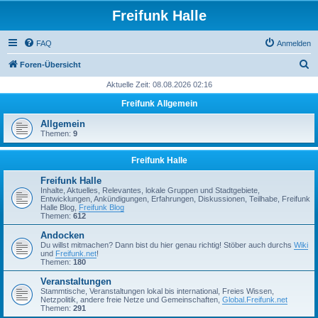
Freifunk Halle
FAQ
Anmelden
S
Foren-Übersicht
u
Aktuelle Zeit: 08.08.2026 02:16
c
Freifunk Allgemein
h
Allgemein
e
Themen:
9
Freifunk Halle
Freifunk Halle
Inhalte, Aktuelles, Relevantes, lokale Gruppen und Stadtgebiete,
Entwicklungen, Ankündigungen, Erfahrungen, Diskussionen, Teilhabe, Freifunk
Halle Blog,
Freifunk Blog
Themen:
612
Andocken
Du willst mitmachen? Dann bist du hier genau richtig! Stöber auch durchs
Wiki
und
Freifunk.net
!
Themen:
180
Veranstaltungen
Stammtische, Veranstaltungen lokal bis international, Freies Wissen,
Netzpolitik, andere freie Netze und Gemeinschaften,
Global.Freifunk.net
Themen:
291