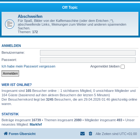
Off Topic
Abschweifen
Für Spaß, Bilder von der Kaffemaschine (oder dem Entchen ;^),
abschweifende Links, Meinungen zum Wetter und anderen spannenden
Sachen.
Themen:
172
ANMELDEN
Benutzername:
Passwort:
Ich habe mein Passwort vergessen
Angemeldet bleiben
WER IST ONLINE?
Insgesamt sind
165
Besucher online :: 1 sichtbares Mitglied, 0 unsichtbare Mitglieder und
164 Gäste (basierend auf den aktiven Besuchern der letzten 5 Minuten)
Der Besucherrekord liegt bei
3245
Besuchern, die am 29.04.2026 01:46 gleichzeitig online
waren.
STATISTIK
Beiträge insgesamt
16739
• Themen insgesamt
2080
• Mitglieder insgesamt
493
• Unser
neuestes Mitglied:
Markfef
Foren-Übersicht
Alle Zeiten sind
UTC+01:00