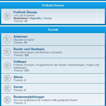
Freifunk Dessau
Freifunk Dessau
Let's get it started!
Moderatoren:
MagicMike
,
Tommy
Themen:
14
Technik
Antennen
Maxwell sei Dank!
Themen:
87
Router und Hardware
Netzwerke bauen und Rechner schrauben
Themen:
316
Software
Freifunk Firmware, Programme für den Router, Entwicklungen, Fragen und
Anleitungen
Themen:
378
Abuse
Themen:
2
Server
Themen:
5
Routerempfehlungen
Von uns empfohlene für Freifunk Halle geeignete Router.
Themen:
1