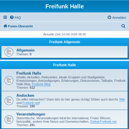
Freifunk Halle
FAQ
Anmelden
S
Foren-Übersicht
u
Aktuelle Zeit: 10.08.2026 06:05
c
Freifunk Allgemein
h
Allgemein
e
Themen:
9
Freifunk Halle
Freifunk Halle
Inhalte, Aktuelles, Relevantes, lokale Gruppen und Stadtgebiete,
Entwicklungen, Ankündigungen, Erfahrungen, Diskussionen, Teilhabe, Freifunk
Halle Blog,
Freifunk Blog
Themen:
612
Andocken
Du willst mitmachen? Dann bist du hier genau richtig! Stöber auch durchs
Wiki
und
Freifunk.net
!
Themen:
180
Veranstaltungen
Stammtische, Veranstaltungen lokal bis international, Freies Wissen,
Netzpolitik, andere freie Netze und Gemeinschaften,
Global.Freifunk.net
Themen:
291