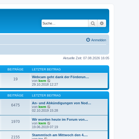
Suche
Erweiterte Suche
Anmelden
Aktuelle Zeit: 07.08.2026 16:05
BEITRÄGE
LETZTER BEITRAG
Webcam geht dank der Förderun…
19
N
von
kwm
e
29.10.2018 12:27
u
e
s
BEITRÄGE
LETZTER BEITRAG
t
e
An- und Abkündigungen von Nod…
6475
r
N
von
kwm
B
e
02.10.2019 15:28
e
u
i
e
Wir wurden heute im Forum von…
1970
t
s
N
von
kwm
r
t
e
19.06.2019 07:19
a
e
u
g
r
e
Stammtisch am Mittwoch den 4.…
B
2155
s
N
von
tox