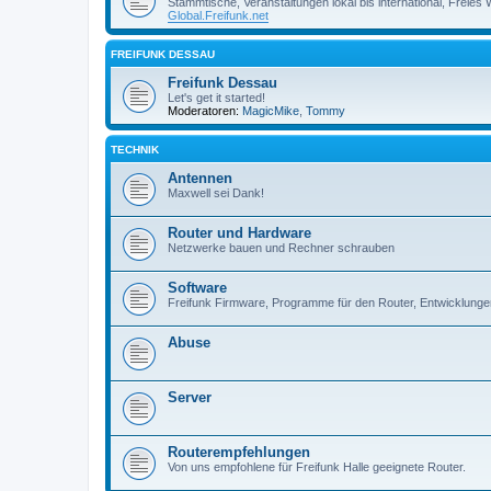
Stammtische, Veranstaltungen lokal bis international, Freies
Global.Freifunk.net
FREIFUNK DESSAU
Freifunk Dessau
Let's get it started!
Moderatoren:
MagicMike
,
Tommy
TECHNIK
Antennen
Maxwell sei Dank!
Router und Hardware
Netzwerke bauen und Rechner schrauben
Software
Freifunk Firmware, Programme für den Router, Entwicklunge
Abuse
Server
Routerempfehlungen
Von uns empfohlene für Freifunk Halle geeignete Router.