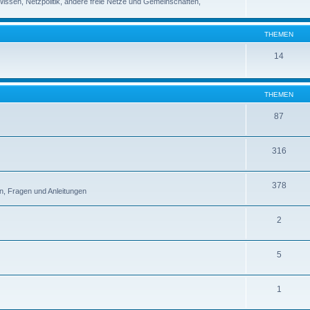
 Wissen, Netzpolitik, andere freie Netze und Gemeinschaften,
THEMEN
14
THEMEN
87
316
378
n, Fragen und Anleitungen
2
5
1