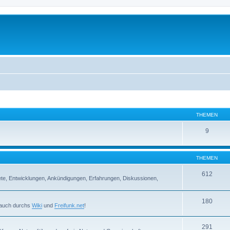
THEMEN
9
THEMEN
612
iete, Entwicklungen, Ankündigungen, Erfahrungen, Diskussionen,
180
r auch durchs
Wiki
und
Freifunk.net
!
291