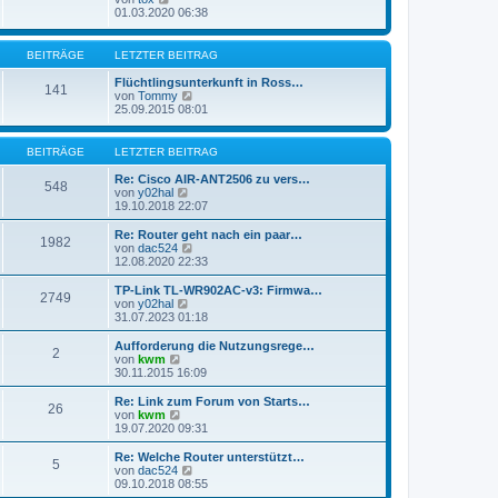
e
t
e
01.03.2020 06:38
i
e
u
t
r
e
r
B
s
BEITRÄGE
LETZTER BEITRAG
a
e
t
g
i
e
Flüchtlingsunterkunft in Ross…
141
t
r
N
von
Tommy
r
B
e
25.09.2015 08:01
a
e
u
g
i
e
t
s
BEITRÄGE
LETZTER BEITRAG
r
t
a
e
Re: Cisco AIR-ANT2506 zu vers…
g
548
r
N
von
y02hal
B
e
19.10.2018 22:07
e
u
i
e
Re: Router geht nach ein paar…
1982
t
s
N
von
dac524
r
t
e
12.08.2020 22:33
a
e
u
g
r
e
TP-Link TL-WR902AC-v3: Firmwa…
2749
B
s
N
von
y02hal
e
t
e
31.07.2023 01:18
i
e
u
t
r
e
Aufforderung die Nutzungsrege…
r
2
B
s
N
von
kwm
a
e
t
e
30.11.2015 16:09
g
i
e
u
t
r
e
Re: Link zum Forum von Starts…
r
26
B
s
N
von
kwm
a
e
t
e
19.07.2020 09:31
g
i
e
u
t
r
e
Re: Welche Router unterstützt…
r
5
B
s
N
von
dac524
a
e
t
e
09.10.2018 08:55
g
i
e
u