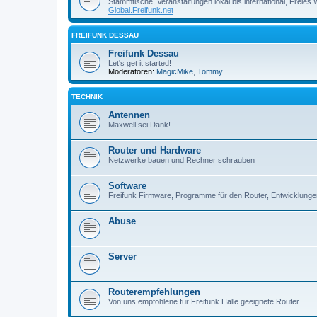
Stammtische, Veranstaltungen lokal bis international, Freies
Global.Freifunk.net
FREIFUNK DESSAU
Freifunk Dessau
Let's get it started!
Moderatoren:
MagicMike
,
Tommy
TECHNIK
Antennen
Maxwell sei Dank!
Router und Hardware
Netzwerke bauen und Rechner schrauben
Software
Freifunk Firmware, Programme für den Router, Entwicklunge
Abuse
Server
Routerempfehlungen
Von uns empfohlene für Freifunk Halle geeignete Router.