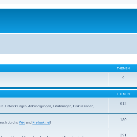
THEMEN
9
THEMEN
612
iete, Entwicklungen, Ankündigungen, Erfahrungen, Diskussionen,
180
r auch durchs
Wiki
und
Freifunk.net
!
291