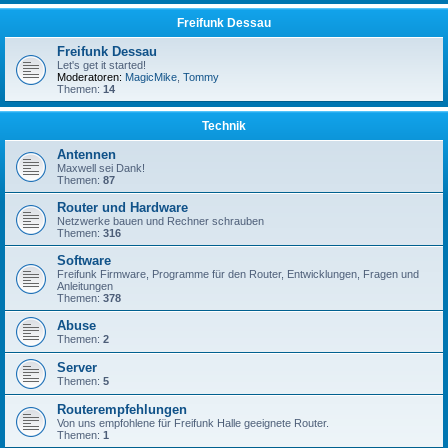
Freifunk Dessau
Freifunk Dessau
Let's get it started!
Moderatoren:
MagicMike
,
Tommy
Themen:
14
Technik
Antennen
Maxwell sei Dank!
Themen:
87
Router und Hardware
Netzwerke bauen und Rechner schrauben
Themen:
316
Software
Freifunk Firmware, Programme für den Router, Entwicklungen, Fragen und
Anleitungen
Themen:
378
Abuse
Themen:
2
Server
Themen:
5
Routerempfehlungen
Von uns empfohlene für Freifunk Halle geeignete Router.
Themen:
1