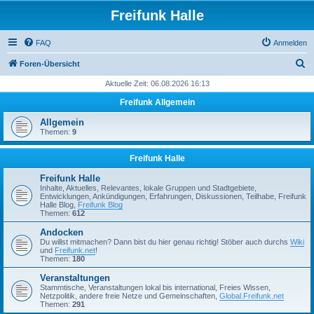
Freifunk Halle
FAQ
Anmelden
S
Foren-Übersicht
u
Aktuelle Zeit: 06.08.2026 16:13
c
Freifunk Allgemein
h
Allgemein
e
Themen:
9
Freifunk Halle
Freifunk Halle
Inhalte, Aktuelles, Relevantes, lokale Gruppen und Stadtgebiete,
Entwicklungen, Ankündigungen, Erfahrungen, Diskussionen, Teilhabe, Freifunk
Halle Blog,
Freifunk Blog
Themen:
612
Andocken
Du willst mitmachen? Dann bist du hier genau richtig! Stöber auch durchs
Wiki
und
Freifunk.net
!
Themen:
180
Veranstaltungen
Stammtische, Veranstaltungen lokal bis international, Freies Wissen,
Netzpolitik, andere freie Netze und Gemeinschaften,
Global.Freifunk.net
Themen:
291