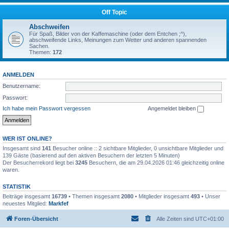
Off Topic
Abschweifen
Für Spaß, Bilder von der Kaffemaschine (oder dem Entchen ;^),
abschweifende Links, Meinungen zum Wetter und anderen spannenden
Sachen.
Themen:
172
ANMELDEN
Benutzername:
Passwort:
Ich habe mein Passwort vergessen
Angemeldet bleiben
WER IST ONLINE?
Insgesamt sind
141
Besucher online :: 2 sichtbare Mitglieder, 0 unsichtbare Mitglieder und
139 Gäste (basierend auf den aktiven Besuchern der letzten 5 Minuten)
Der Besucherrekord liegt bei
3245
Besuchern, die am 29.04.2026 01:46 gleichzeitig online
waren.
STATISTIK
Beiträge insgesamt
16739
• Themen insgesamt
2080
• Mitglieder insgesamt
493
• Unser
neuestes Mitglied:
Markfef
Foren-Übersicht
Alle Zeiten sind
UTC+01:00