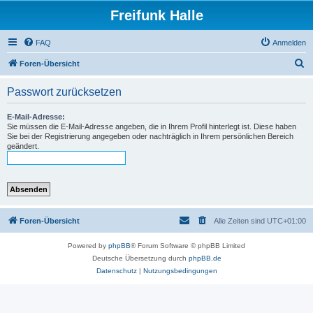
Freifunk Halle
FAQ
Anmelden
S
Foren-Übersicht
u
Passwort zurücksetzen
c
h
E-Mail-Adresse:
Sie müssen die E-Mail-Adresse angeben, die in Ihrem Profil hinterlegt ist. Diese haben
e
Sie bei der Registrierung angegeben oder nachträglich in Ihrem persönlichen Bereich
geändert.
Foren-Übersicht
Alle Zeiten sind
UTC+01:00
Powered by
phpBB
® Forum Software © phpBB Limited
Deutsche Übersetzung durch
phpBB.de
Datenschutz
|
Nutzungsbedingungen