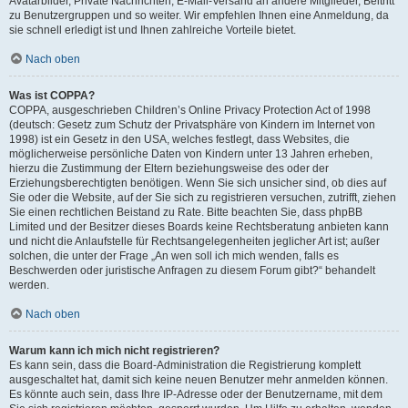
Avatarbilder, Private Nachrichten, E-Mail-Versand an andere Mitglieder, Beitritt
zu Benutzergruppen und so weiter. Wir empfehlen Ihnen eine Anmeldung, da
sie schnell erledigt ist und Ihnen zahlreiche Vorteile bietet.
Nach oben
Was ist COPPA?
COPPA, ausgeschrieben Children’s Online Privacy Protection Act of 1998
(deutsch: Gesetz zum Schutz der Privatsphäre von Kindern im Internet von
1998) ist ein Gesetz in den USA, welches festlegt, dass Websites, die
möglicherweise persönliche Daten von Kindern unter 13 Jahren erheben,
hierzu die Zustimmung der Eltern beziehungsweise des oder der
Erziehungsberechtigten benötigen. Wenn Sie sich unsicher sind, ob dies auf
Sie oder die Website, auf der Sie sich zu registrieren versuchen, zutrifft, ziehen
Sie einen rechtlichen Beistand zu Rate. Bitte beachten Sie, dass phpBB
Limited und der Besitzer dieses Boards keine Rechtsberatung anbieten kann
und nicht die Anlaufstelle für Rechtsangelegenheiten jeglicher Art ist; außer
solchen, die unter der Frage „An wen soll ich mich wenden, falls es
Beschwerden oder juristische Anfragen zu diesem Forum gibt?“ behandelt
werden.
Nach oben
Warum kann ich mich nicht registrieren?
Es kann sein, dass die Board-Administration die Registrierung komplett
ausgeschaltet hat, damit sich keine neuen Benutzer mehr anmelden können.
Es könnte auch sein, dass Ihre IP-Adresse oder der Benutzername, mit dem