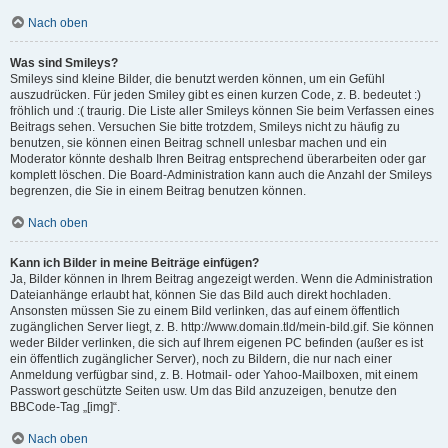
Nach oben
Was sind Smileys?
Smileys sind kleine Bilder, die benutzt werden können, um ein Gefühl
auszudrücken. Für jeden Smiley gibt es einen kurzen Code, z. B. bedeutet :)
fröhlich und :( traurig. Die Liste aller Smileys können Sie beim Verfassen eines
Beitrags sehen. Versuchen Sie bitte trotzdem, Smileys nicht zu häufig zu
benutzen, sie können einen Beitrag schnell unlesbar machen und ein
Moderator könnte deshalb Ihren Beitrag entsprechend überarbeiten oder gar
komplett löschen. Die Board-Administration kann auch die Anzahl der Smileys
begrenzen, die Sie in einem Beitrag benutzen können.
Nach oben
Kann ich Bilder in meine Beiträge einfügen?
Ja, Bilder können in Ihrem Beitrag angezeigt werden. Wenn die Administration
Dateianhänge erlaubt hat, können Sie das Bild auch direkt hochladen.
Ansonsten müssen Sie zu einem Bild verlinken, das auf einem öffentlich
zugänglichen Server liegt, z. B. http://www.domain.tld/mein-bild.gif. Sie können
weder Bilder verlinken, die sich auf Ihrem eigenen PC befinden (außer es ist
ein öffentlich zugänglicher Server), noch zu Bildern, die nur nach einer
Anmeldung verfügbar sind, z. B. Hotmail- oder Yahoo-Mailboxen, mit einem
Passwort geschützte Seiten usw. Um das Bild anzuzeigen, benutze den
BBCode-Tag „[img]“.
Nach oben