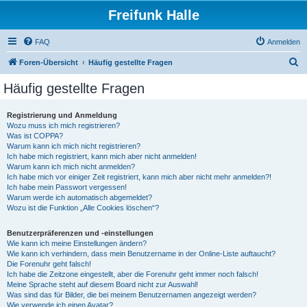
Freifunk Halle
FAQ
Anmelden
S
Foren-Übersicht
Häufig gestellte Fragen
u
Häufig gestellte Fragen
c
h
Registrierung und Anmeldung
Wozu muss ich mich registrieren?
e
Was ist COPPA?
Warum kann ich mich nicht registrieren?
Ich habe mich registriert, kann mich aber nicht anmelden!
Warum kann ich mich nicht anmelden?
Ich habe mich vor einiger Zeit registriert, kann mich aber nicht mehr anmelden?!
Ich habe mein Passwort vergessen!
Warum werde ich automatisch abgemeldet?
Wozu ist die Funktion „Alle Cookies löschen“?
Benutzerpräferenzen und -einstellungen
Wie kann ich meine Einstellungen ändern?
Wie kann ich verhindern, dass mein Benutzername in der Online-Liste auftaucht?
Die Forenuhr geht falsch!
Ich habe die Zeitzone eingestellt, aber die Forenuhr geht immer noch falsch!
Meine Sprache steht auf diesem Board nicht zur Auswahl!
Was sind das für Bilder, die bei meinem Benutzernamen angezeigt werden?
Wie verwende ich einen Avatar?