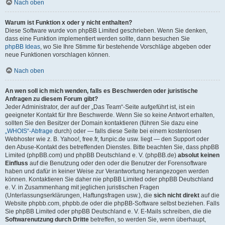
Nach oben
Warum ist Funktion x oder y nicht enthalten?
Diese Software wurde von phpBB Limited geschrieben. Wenn Sie denken,
dass eine Funktion implementiert werden sollte, dann besuchen Sie
phpBB Ideas
, wo Sie Ihre Stimme für bestehende Vorschläge abgeben oder
neue Funktionen vorschlagen können.
Nach oben
An wen soll ich mich wenden, falls es Beschwerden oder juristische
Anfragen zu diesem Forum gibt?
Jeder Administrator, der auf der „Das Team“-Seite aufgeführt ist, ist ein
geeigneter Kontakt für Ihre Beschwerde. Wenn Sie so keine Antwort erhalten,
sollten Sie den Besitzer der Domain kontaktieren (führen Sie dazu eine
„WHOIS“-Abfrage
durch) oder — falls diese Seite bei einem kostenlosen
Webhoster wie z. B. Yahoo!, free.fr, funpic.de usw. liegt — den Support oder
den Abuse-Kontakt des betreffenden Dienstes. Bitte beachten Sie, dass phpBB
Limited (phpBB.com) und phpBB Deutschland e. V. (phpBB.de)
absolut keinen
Einfluss
auf die Benutzung oder den oder die Benutzer der Forensoftware
haben und dafür in keiner Weise zur Verantwortung herangezogen werden
können. Kontaktieren Sie daher nie phpBB Limited oder phpBB Deutschland
e. V. in Zusammenhang mit jeglichen juristischen Fragen
(Unterlassungserklärungen, Haftungsfragen usw.), die
sich nicht direkt
auf die
Website phpbb.com, phpbb.de oder die phpBB-Software selbst beziehen. Falls
Sie phpBB Limited oder phpBB Deutschland e. V. E-Mails schreiben, die die
Softwarenutzung durch Dritte
betreffen, so werden Sie, wenn überhaupt,