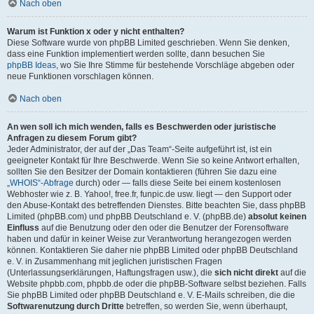
Nach oben
Warum ist Funktion x oder y nicht enthalten?
Diese Software wurde von phpBB Limited geschrieben. Wenn Sie denken,
dass eine Funktion implementiert werden sollte, dann besuchen Sie
phpBB Ideas
, wo Sie Ihre Stimme für bestehende Vorschläge abgeben oder
neue Funktionen vorschlagen können.
Nach oben
An wen soll ich mich wenden, falls es Beschwerden oder juristische
Anfragen zu diesem Forum gibt?
Jeder Administrator, der auf der „Das Team“-Seite aufgeführt ist, ist ein
geeigneter Kontakt für Ihre Beschwerde. Wenn Sie so keine Antwort erhalten,
sollten Sie den Besitzer der Domain kontaktieren (führen Sie dazu eine
„WHOIS“-Abfrage
durch) oder — falls diese Seite bei einem kostenlosen
Webhoster wie z. B. Yahoo!, free.fr, funpic.de usw. liegt — den Support oder
den Abuse-Kontakt des betreffenden Dienstes. Bitte beachten Sie, dass phpBB
Limited (phpBB.com) und phpBB Deutschland e. V. (phpBB.de)
absolut keinen
Einfluss
auf die Benutzung oder den oder die Benutzer der Forensoftware
haben und dafür in keiner Weise zur Verantwortung herangezogen werden
können. Kontaktieren Sie daher nie phpBB Limited oder phpBB Deutschland
e. V. in Zusammenhang mit jeglichen juristischen Fragen
(Unterlassungserklärungen, Haftungsfragen usw.), die
sich nicht direkt
auf die
Website phpbb.com, phpbb.de oder die phpBB-Software selbst beziehen. Falls
Sie phpBB Limited oder phpBB Deutschland e. V. E-Mails schreiben, die die
Softwarenutzung durch Dritte
betreffen, so werden Sie, wenn überhaupt,