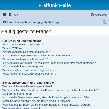
Freifunk Halle
FAQ
Anmelden
S
Foren-Übersicht
Häufig gestellte Fragen
u
Häufig gestellte Fragen
c
h
Registrierung und Anmeldung
Wozu muss ich mich registrieren?
e
Was ist COPPA?
Warum kann ich mich nicht registrieren?
Ich habe mich registriert, kann mich aber nicht anmelden!
Warum kann ich mich nicht anmelden?
Ich habe mich vor einiger Zeit registriert, kann mich aber nicht mehr anmelden?!
Ich habe mein Passwort vergessen!
Warum werde ich automatisch abgemeldet?
Wozu ist die Funktion „Alle Cookies löschen“?
Benutzerpräferenzen und -einstellungen
Wie kann ich meine Einstellungen ändern?
Wie kann ich verhindern, dass mein Benutzername in der Online-Liste auftaucht?
Die Forenuhr geht falsch!
Ich habe die Zeitzone eingestellt, aber die Forenuhr geht immer noch falsch!
Meine Sprache steht auf diesem Board nicht zur Auswahl!
Was sind das für Bilder, die bei meinem Benutzernamen angezeigt werden?
Wie verwende ich einen Avatar?