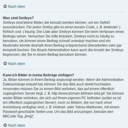
Nach oben
Was sind Smileys?
Smileys sind kleine Bilder, die benutzt werden können, um ein Gefühl
auszudrücken. Für jeden Smiley gibt es einen kurzen Code, z. B. bedeutet :)
fröhlich und :( traurig. Die Liste aller Smileys können Sie beim Verfassen eines
Beitrags sehen. Versuchen Sie bitte trotzdem, Smileys nicht zu häufig zu
benutzen, sie können einen Beitrag schnell unlesbar machen und ein
Moderator könnte deshalb Ihren Beitrag entsprechend überarbeiten oder gar
komplett löschen. Die Board-Administration kann auch die Anzahl der Smileys
begrenzen, die Sie in einem Beitrag benutzen können.
Nach oben
Kann ich Bilder in meine Beiträge einfügen?
Ja, Bilder können in Ihrem Beitrag angezeigt werden. Wenn die Administration
Dateianhänge erlaubt hat, können Sie das Bild auch direkt hochladen.
Ansonsten müssen Sie zu einem Bild verlinken, das auf einem öffentlich
zugänglichen Server liegt, z. B. http://www.domain.tld/mein-bild.gif. Sie können
weder Bilder verlinken, die sich auf Ihrem eigenen PC befinden (außer es ist
ein öffentlich zugänglicher Server), noch zu Bildern, die nur nach einer
Anmeldung verfügbar sind, z. B. Hotmail- oder Yahoo-Mailboxen, mit einem
Passwort geschützte Seiten usw. Um das Bild anzuzeigen, benutze den
BBCode-Tag „[img]“.
Nach oben