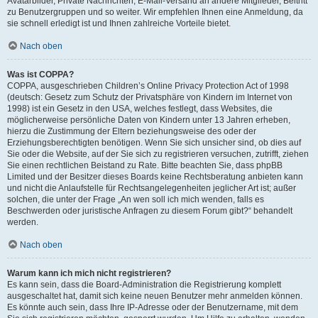
Avatarbilder, Private Nachrichten, E-Mail-Versand an andere Mitglieder, Beitritt
zu Benutzergruppen und so weiter. Wir empfehlen Ihnen eine Anmeldung, da
sie schnell erledigt ist und Ihnen zahlreiche Vorteile bietet.
Nach oben
Was ist COPPA?
COPPA, ausgeschrieben Children’s Online Privacy Protection Act of 1998
(deutsch: Gesetz zum Schutz der Privatsphäre von Kindern im Internet von
1998) ist ein Gesetz in den USA, welches festlegt, dass Websites, die
möglicherweise persönliche Daten von Kindern unter 13 Jahren erheben,
hierzu die Zustimmung der Eltern beziehungsweise des oder der
Erziehungsberechtigten benötigen. Wenn Sie sich unsicher sind, ob dies auf
Sie oder die Website, auf der Sie sich zu registrieren versuchen, zutrifft, ziehen
Sie einen rechtlichen Beistand zu Rate. Bitte beachten Sie, dass phpBB
Limited und der Besitzer dieses Boards keine Rechtsberatung anbieten kann
und nicht die Anlaufstelle für Rechtsangelegenheiten jeglicher Art ist; außer
solchen, die unter der Frage „An wen soll ich mich wenden, falls es
Beschwerden oder juristische Anfragen zu diesem Forum gibt?“ behandelt
werden.
Nach oben
Warum kann ich mich nicht registrieren?
Es kann sein, dass die Board-Administration die Registrierung komplett
ausgeschaltet hat, damit sich keine neuen Benutzer mehr anmelden können.
Es könnte auch sein, dass Ihre IP-Adresse oder der Benutzername, mit dem