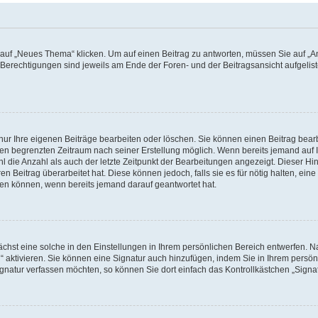
f „Neues Thema“ klicken. Um auf einen Beitrag zu antworten, müssen Sie auf „Ant
e Berechtigungen sind jeweils am Ende der Foren- und der Beitragsansicht aufgeliste
nur Ihre eigenen Beiträge bearbeiten oder löschen. Sie können einen Beitrag bear
nen begrenzten Zeitraum nach seiner Erstellung möglich. Wenn bereits jemand auf Ih
 die Anzahl als auch der letzte Zeitpunkt der Bearbeitungen angezeigt. Dieser Hi
 Beitrag überarbeitet hat. Diese können jedoch, falls sie es für nötig halten, eine 
hen können, wenn bereits jemand darauf geantwortet hat.
hst eine solche in den Einstellungen in Ihrem persönlichen Bereich entwerfen. Na
 aktivieren. Sie können eine Signatur auch hinzufügen, indem Sie in Ihrem persö
gnatur verfassen möchten, so können Sie dort einfach das Kontrollkästchen „Signa