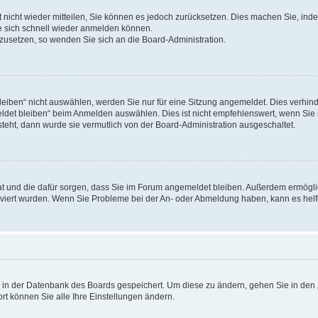
rt nicht wieder mitteilen, Sie können es jedoch zurücksetzen. Dies machen Sie, in
e sich schnell wieder anmelden können.
ckzusetzen, so wenden Sie sich an die Board-Administration.
ben“ nicht auswählen, werden Sie nur für eine Sitzung angemeldet. Dies verhinde
et bleiben“ beim Anmelden auswählen. Dies ist nicht empfehlenswert, wenn Sie s
steht, dann wurde sie vermutlich von der Board-Administration ausgeschaltet.
 hat und die dafür sorgen, dass Sie im Forum angemeldet bleiben. Außerdem ermögl
ktiviert wurden. Wenn Sie Probleme bei der An- oder Abmeldung haben, kann es hel
en in der Datenbank des Boards gespeichert. Um diese zu ändern, gehen Sie in den 
rt können Sie alle Ihre Einstellungen ändern.