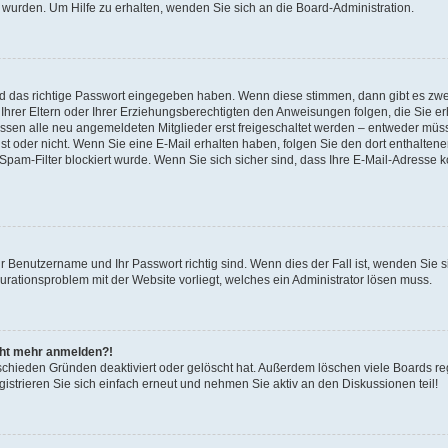
 wurden. Um Hilfe zu erhalten, wenden Sie sich an die Board-Administration.
nd das richtige Passwort eingegeben haben. Wenn diese stimmen, dann gibt es zw
Ihrer Eltern oder Ihrer Erziehungsberechtigten den Anweisungen folgen, die Sie erh
üssen alle neu angemeldeten Mitglieder erst freigeschaltet werden – entweder müsse
 ist oder nicht. Wenn Sie eine E-Mail erhalten haben, folgen Sie den dort enthalte
pam-Filter blockiert wurde. Wenn Sie sich sicher sind, dass Ihre E-Mail-Adresse 
hr Benutzername und Ihr Passwort richtig sind. Wenn dies der Fall ist, wenden Sie
gurationsproblem mit der Website vorliegt, welches ein Administrator lösen muss.
icht mehr anmelden?!
schieden Gründen deaktiviert oder gelöscht hat. Außerdem löschen viele Boards reg
strieren Sie sich einfach erneut und nehmen Sie aktiv an den Diskussionen teil!