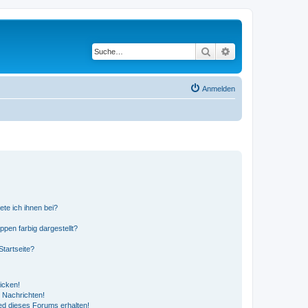
Suche
Erweiterte Suche
Anmelden
ete ich ihnen bei?
en farbig dargestellt?
tartseite?
icken!
 Nachrichten!
ed dieses Forums erhalten!