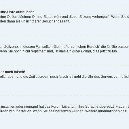
ine-Liste auftaucht?
 eine Option „Meinen Online-Status während dieser Sitzung verbergen“. Wenn Sie d
rden dann als unsichtbarer Besucher gezählt.
n Zeitzone. In diesem Fall sollten Sie im „Persönlichen Bereich“ die für Sie passend
 Sie noch nicht registriert sind, ist dies ein guter Grund, dies jetzt zu tun.
mer noch falsch!
ellt haben und die Zeit trotzdem noch falsch ist, geht die Uhr des Servers vermutlic
 installiert oder niemand hat das Forum bislang in Ihre Sprache übersetzt. Fragen 
t, würden wir uns freuen, wenn Sie es übersetzen würden. Weitere Informationen da