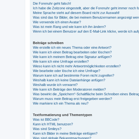
Die Forenuhr geht falsch!
Ich habe die Zeitzone eingestellt, aber die Forenuhr geht immer noch f
Meine Sprache steht auf diesem Board nicht zur Auswahl!
Was sind das für Bilder, die bei meinem Benutzernamen angezeigt we
Wie verwende ich einen Avatar?
Was ist mein Rang und wie kann ich ihn ändern?
Wenn ich bei einem Benutzer auf den E-Mail-Link klicke, werde ich au
Beiträge schreiben
Wie erstelle ich ein neues Thema oder eine Antwort?
Wie kann ich einen Beitrag bearbeiten oder löschen?
Wie kann ich meinem Beitrag eine Signatur anfügen?
Wie kann ich eine Umfrage erstellen?
Wieso kann ich nicht mehr Antwortmöglichkeiten erstellen?
Wie bearbeite oder lösche ich eine Umfrage?
Warum kann ich auf bestimmte Foren nicht zugreifen?
Weshalb kann ich keine Dateianhänge anfügen?
Weshalb wurde ich verwarnt?
Wie kann ich Beiträge den Moderatoren melden?
Was bewirkt die „Speichern“-Schaltfläche beim Schreiben eines Beitra
Warum muss mein Beitrag erst freigegeben werden?
Wie markiere ich ein Thema als neu?
Textformatierung und Thementypen
Was ist BBCode?
Kann ich HTML benutzen?
Was sind Smileys?
Kann ich Bilder in meine Beiträge einfügen?
Was sind globale Bekanntmachungen?