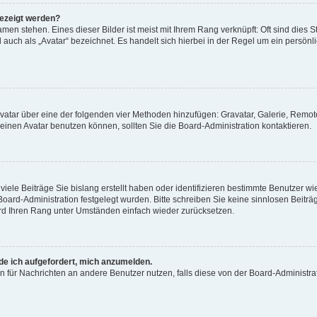
gezeigt werden?
men stehen. Eines dieser Bilder ist meist mit Ihrem Rang verknüpft: Oft sind dies S
auch als „Avatar“ bezeichnet. Es handelt sich hierbei in der Regel um ein persönl
 Avatar über eine der folgenden vier Methoden hinzufügen: Gravatar, Galerie, Rem
inen Avatar benutzen können, sollten Sie die Board-Administration kontaktieren.
iele Beiträge Sie bislang erstellt haben oder identifizieren bestimmte Benutzer
 Board-Administration festgelegt wurden. Bitte schreiben Sie keine sinnlosen Beit
wird Ihren Rang unter Umständen einfach wieder zurücksetzen.
rde ich aufgefordert, mich anzumelden.
ion für Nachrichten an andere Benutzer nutzen, falls diese von der Board-Administ