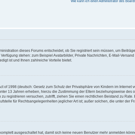
Wie kann ich einen Administrator des Board
nistration dieses Forums entscheidet, ob Sie registriert sein müssen, um Beiträge z
ur Verfügung stehen: zum Beispiel Avatarbilder, Private Nachrichten, E-Mail-Versand
igt ist und Ihnen zahlreiche Vorteile bietet.
t of 1998 (deutsch: Gesetz zum Schutz der Privatsphäre von Kindern im Internet vo
unter 13 Jahren erheben, hierzu die Zustimmung der Eltern beziehungsweise des o
h zu registrieren versuchen, zutrifft, ziehen Sie einen rechtlichen Beistand zu Rat
stelle für Rechtsangelegenheiten jeglicher Art ist; außer solchen, die unter der 
.
 komplett ausgeschaltet hat, damit sich keine neuen Benutzer mehr anmelden könne