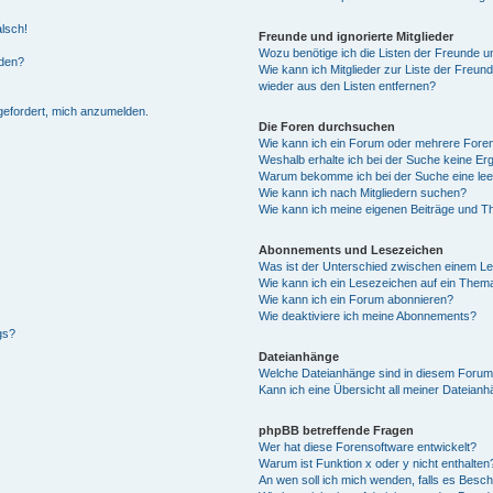
alsch!
Freunde und ignorierte Mitglieder
Wozu benötige ich die Listen der Freunde un
rden?
Wie kann ich Mitglieder zur Liste der Freund
wieder aus den Listen entfernen?
fgefordert, mich anzumelden.
Die Foren durchsuchen
Wie kann ich ein Forum oder mehrere For
Weshalb erhalte ich bei der Suche keine Er
Warum bekomme ich bei der Suche eine lee
Wie kann ich nach Mitgliedern suchen?
Wie kann ich meine eigenen Beiträge und T
Abonnements und Lesezeichen
Was ist der Unterschied zwischen einem L
Wie kann ich ein Lesezeichen auf ein Them
Wie kann ich ein Forum abonnieren?
Wie deaktiviere ich meine Abonnements?
gs?
Dateianhänge
Welche Dateianhänge sind in diesem Forum
Kann ich eine Übersicht all meiner Dateian
phpBB betreffende Fragen
Wer hat diese Forensoftware entwickelt?
Warum ist Funktion x oder y nicht enthalten
An wen soll ich mich wenden, falls es Besc