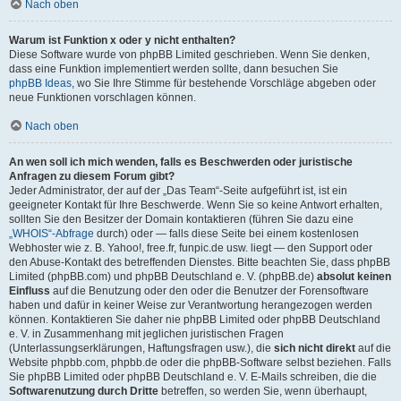
Nach oben
Warum ist Funktion x oder y nicht enthalten?
Diese Software wurde von phpBB Limited geschrieben. Wenn Sie denken,
dass eine Funktion implementiert werden sollte, dann besuchen Sie
phpBB Ideas
, wo Sie Ihre Stimme für bestehende Vorschläge abgeben oder
neue Funktionen vorschlagen können.
Nach oben
An wen soll ich mich wenden, falls es Beschwerden oder juristische
Anfragen zu diesem Forum gibt?
Jeder Administrator, der auf der „Das Team“-Seite aufgeführt ist, ist ein
geeigneter Kontakt für Ihre Beschwerde. Wenn Sie so keine Antwort erhalten,
sollten Sie den Besitzer der Domain kontaktieren (führen Sie dazu eine
„WHOIS“-Abfrage
durch) oder — falls diese Seite bei einem kostenlosen
Webhoster wie z. B. Yahoo!, free.fr, funpic.de usw. liegt — den Support oder
den Abuse-Kontakt des betreffenden Dienstes. Bitte beachten Sie, dass phpBB
Limited (phpBB.com) und phpBB Deutschland e. V. (phpBB.de)
absolut keinen
Einfluss
auf die Benutzung oder den oder die Benutzer der Forensoftware
haben und dafür in keiner Weise zur Verantwortung herangezogen werden
können. Kontaktieren Sie daher nie phpBB Limited oder phpBB Deutschland
e. V. in Zusammenhang mit jeglichen juristischen Fragen
(Unterlassungserklärungen, Haftungsfragen usw.), die
sich nicht direkt
auf die
Website phpbb.com, phpbb.de oder die phpBB-Software selbst beziehen. Falls
Sie phpBB Limited oder phpBB Deutschland e. V. E-Mails schreiben, die die
Softwarenutzung durch Dritte
betreffen, so werden Sie, wenn überhaupt,