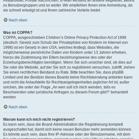
Avatarbilder, Private Nachrichten, E-Mail-Versand an andere Mitglieder, Beitritt
zu Benutzergruppen und so weiter. Wir empfehlen Ihnen eine Anmeldung, da
sie schnell erledigt ist und Ihnen zahlreiche Vorteile bietet.
Nach oben
Was ist COPPA?
COPPA, ausgeschrieben Children’s Online Privacy Protection Act of 1998
(deutsch: Gesetz zum Schutz der Privatsphäre von Kindern im Internet von
1998) ist ein Gesetz in den USA, welches festlegt, dass Websites, die
möglicherweise persönliche Daten von Kindern unter 13 Jahren erheben,
hierzu die Zustimmung der Eltern beziehungsweise des oder der
Erziehungsberechtigten benötigen. Wenn Sie sich unsicher sind, ob dies auf
Sie oder die Website, auf der Sie sich zu registrieren versuchen, zutrifft, ziehen
Sie einen rechtlichen Beistand zu Rate. Bitte beachten Sie, dass phpBB
Limited und der Besitzer dieses Boards keine Rechtsberatung anbieten kann
und nicht die Anlaufstelle für Rechtsangelegenheiten jeglicher Art ist; außer
solchen, die unter der Frage „An wen soll ich mich wenden, falls es
Beschwerden oder juristische Anfragen zu diesem Forum gibt?“ behandelt
werden.
Nach oben
Warum kann ich mich nicht registrieren?
Es kann sein, dass die Board-Administration die Registrierung komplett
ausgeschaltet hat, damit sich keine neuen Benutzer mehr anmelden können.
Es könnte auch sein, dass Ihre IP-Adresse oder der Benutzername, mit dem