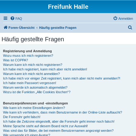
Freifunk Halle
FAQ
Anmelden
S
Foren-Übersicht
Häufig gestellte Fragen
u
Häufig gestellte Fragen
c
h
Registrierung und Anmeldung
Wozu muss ich mich registrieren?
e
Was ist COPPA?
Warum kann ich mich nicht registrieren?
Ich habe mich registriert, kann mich aber nicht anmelden!
Warum kann ich mich nicht anmelden?
Ich habe mich vor einiger Zeit registriert, kann mich aber nicht mehr anmelden?!
Ich habe mein Passwort vergessen!
Warum werde ich automatisch abgemeldet?
Wozu ist die Funktion „Alle Cookies löschen“?
Benutzerpräferenzen und -einstellungen
Wie kann ich meine Einstellungen ändern?
Wie kann ich verhindern, dass mein Benutzername in der Online-Liste auftaucht?
Die Forenuhr geht falsch!
Ich habe die Zeitzone eingestellt, aber die Forenuhr geht immer noch falsch!
Meine Sprache steht auf diesem Board nicht zur Auswahl!
Was sind das für Bilder, die bei meinem Benutzernamen angezeigt werden?
Wie verwende ich einen Avatar?