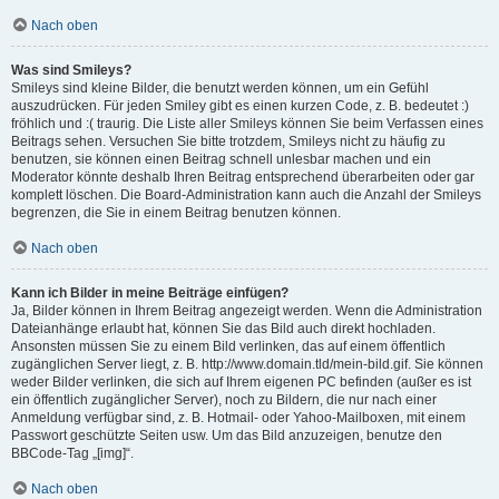
Nach oben
Was sind Smileys?
Smileys sind kleine Bilder, die benutzt werden können, um ein Gefühl
auszudrücken. Für jeden Smiley gibt es einen kurzen Code, z. B. bedeutet :)
fröhlich und :( traurig. Die Liste aller Smileys können Sie beim Verfassen eines
Beitrags sehen. Versuchen Sie bitte trotzdem, Smileys nicht zu häufig zu
benutzen, sie können einen Beitrag schnell unlesbar machen und ein
Moderator könnte deshalb Ihren Beitrag entsprechend überarbeiten oder gar
komplett löschen. Die Board-Administration kann auch die Anzahl der Smileys
begrenzen, die Sie in einem Beitrag benutzen können.
Nach oben
Kann ich Bilder in meine Beiträge einfügen?
Ja, Bilder können in Ihrem Beitrag angezeigt werden. Wenn die Administration
Dateianhänge erlaubt hat, können Sie das Bild auch direkt hochladen.
Ansonsten müssen Sie zu einem Bild verlinken, das auf einem öffentlich
zugänglichen Server liegt, z. B. http://www.domain.tld/mein-bild.gif. Sie können
weder Bilder verlinken, die sich auf Ihrem eigenen PC befinden (außer es ist
ein öffentlich zugänglicher Server), noch zu Bildern, die nur nach einer
Anmeldung verfügbar sind, z. B. Hotmail- oder Yahoo-Mailboxen, mit einem
Passwort geschützte Seiten usw. Um das Bild anzuzeigen, benutze den
BBCode-Tag „[img]“.
Nach oben