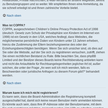
Avatarbilder, Private Nachrichten, E-Mail-Versand an andere Mitglieder, Beitritt
zu Benutzergruppen und so weiter. Wir empfehlen Ihnen eine Anmeldung, da
sie schnell erledigt ist und Ihnen zahlreiche Vorteile bietet.
Nach oben
Was ist COPPA?
COPPA, ausgeschrieben Children’s Online Privacy Protection Act of 1998
(deutsch: Gesetz zum Schutz der Privatsphäre von Kindern im Internet von
1998) ist ein Gesetz in den USA, welches festlegt, dass Websites, die
möglicherweise persönliche Daten von Kindern unter 13 Jahren erheben,
hierzu die Zustimmung der Eltern beziehungsweise des oder der
Erziehungsberechtigten benötigen. Wenn Sie sich unsicher sind, ob dies auf
Sie oder die Website, auf der Sie sich zu registrieren versuchen, zutrifft, ziehen
Sie einen rechtlichen Beistand zu Rate. Bitte beachten Sie, dass phpBB
Limited und der Besitzer dieses Boards keine Rechtsberatung anbieten kann
und nicht die Anlaufstelle für Rechtsangelegenheiten jeglicher Art ist; außer
solchen, die unter der Frage „An wen soll ich mich wenden, falls es
Beschwerden oder juristische Anfragen zu diesem Forum gibt?“ behandelt
werden.
Nach oben
Warum kann ich mich nicht registrieren?
Es kann sein, dass die Board-Administration die Registrierung komplett
ausgeschaltet hat, damit sich keine neuen Benutzer mehr anmelden können.
Es könnte auch sein, dass Ihre IP-Adresse oder der Benutzername, mit dem