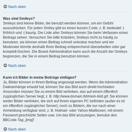
Nach oben
Was sind Smileys?
Smileys sind kleine Bilder, die benutzt werden können, um ein Gefühl
auszudrücken. Für jeden Smiley gibt es einen kurzen Code, z. B. bedeutet :)
fröhlich und :( traurig. Die Liste aller Smileys können Sie beim Verfassen eines
Beitrags sehen. Versuchen Sie bitte trotzdem, Smileys nicht zu häufig zu
benutzen, sie können einen Beitrag schnell unlesbar machen und ein
Moderator könnte deshalb Ihren Beitrag entsprechend überarbeiten oder gar
komplett löschen. Die Board-Administration kann auch die Anzahl der Smileys
begrenzen, die Sie in einem Beitrag benutzen können.
Nach oben
Kann ich Bilder in meine Beiträge einfügen?
Ja, Bilder können in Ihrem Beitrag angezeigt werden. Wenn die Administration
Dateianhänge erlaubt hat, können Sie das Bild auch direkt hochladen.
Ansonsten müssen Sie zu einem Bild verlinken, das auf einem öffentlich
zugänglichen Server liegt, z. B. http://www.domain.tld/mein-bild.gif. Sie können
weder Bilder verlinken, die sich auf Ihrem eigenen PC befinden (außer es ist
ein öffentlich zugänglicher Server), noch zu Bildern, die nur nach einer
Anmeldung verfügbar sind, z. B. Hotmail- oder Yahoo-Mailboxen, mit einem
Passwort geschützte Seiten usw. Um das Bild anzuzeigen, benutze den
BBCode-Tag „[img]“.
Nach oben