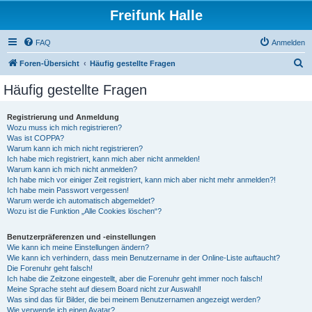
Freifunk Halle
FAQ
Anmelden
S
Foren-Übersicht
Häufig gestellte Fragen
u
Häufig gestellte Fragen
c
h
Registrierung und Anmeldung
Wozu muss ich mich registrieren?
e
Was ist COPPA?
Warum kann ich mich nicht registrieren?
Ich habe mich registriert, kann mich aber nicht anmelden!
Warum kann ich mich nicht anmelden?
Ich habe mich vor einiger Zeit registriert, kann mich aber nicht mehr anmelden?!
Ich habe mein Passwort vergessen!
Warum werde ich automatisch abgemeldet?
Wozu ist die Funktion „Alle Cookies löschen“?
Benutzerpräferenzen und -einstellungen
Wie kann ich meine Einstellungen ändern?
Wie kann ich verhindern, dass mein Benutzername in der Online-Liste auftaucht?
Die Forenuhr geht falsch!
Ich habe die Zeitzone eingestellt, aber die Forenuhr geht immer noch falsch!
Meine Sprache steht auf diesem Board nicht zur Auswahl!
Was sind das für Bilder, die bei meinem Benutzernamen angezeigt werden?
Wie verwende ich einen Avatar?