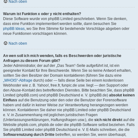
Nach oben
Warum ist Funktion x oder y nicht enthalten?
Diese Software wurde von phpBB Limited geschrieben. Wenn Sie denken,
dass eine Funktion implementiert werden sollte, dann besuchen Sie
phpBB Ideas
, wo Sie Ihre Stimme für bestehende Vorschläge abgeben oder
neue Funktionen vorschlagen können.
Nach oben
An wen soll ich mich wenden, falls es Beschwerden oder juristische
Anfragen zu diesem Forum gibt?
Jeder Administrator, der auf der „Das Team“-Seite aufgeführt ist, ist ein
geeigneter Kontakt für Ihre Beschwerde. Wenn Sie so keine Antwort erhalten,
sollten Sie den Besitzer der Domain kontaktieren (führen Sie dazu eine
„WHOIS“-Abfrage
durch) oder — falls diese Seite bei einem kostenlosen
Webhoster wie z. B. Yahoo!, free.fr, funpic.de usw. liegt — den Support oder
den Abuse-Kontakt des betreffenden Dienstes. Bitte beachten Sie, dass phpBB
Limited (phpBB.com) und phpBB Deutschland e. V. (phpBB.de)
absolut keinen
Einfluss
auf die Benutzung oder den oder die Benutzer der Forensoftware
haben und dafür in keiner Weise zur Verantwortung herangezogen werden
können. Kontaktieren Sie daher nie phpBB Limited oder phpBB Deutschland
e. V. in Zusammenhang mit jeglichen juristischen Fragen
(Unterlassungserklärungen, Haftungsfragen usw.), die
sich nicht direkt
auf die
Website phpbb.com, phpbb.de oder die phpBB-Software selbst beziehen. Falls
Sie phpBB Limited oder phpBB Deutschland e. V. E-Mails schreiben, die die
Softwarenutzung durch Dritte
betreffen, so werden Sie, wenn überhaupt,