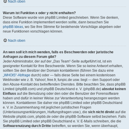
Nach oben
Warum ist Funktion x oder y nicht enthalten?
Diese Software wurde von phpBB Limited geschrieben. Wenn Sie denken,
dass eine Funktion implementiert werden sollte, dann besuchen Sie
phpBB Ideas
, wo Sie Ihre Stimme für bestehende Vorschläge abgeben oder
neue Funktionen vorschlagen können.
Nach oben
An wen soll ich mich wenden, falls es Beschwerden oder juristische
Anfragen zu diesem Forum gibt?
Jeder Administrator, der auf der „Das Team“-Seite aufgeführt ist, ist ein
geeigneter Kontakt für Ihre Beschwerde. Wenn Sie so keine Antwort erhalten,
sollten Sie den Besitzer der Domain kontaktieren (führen Sie dazu eine
„WHOIS“-Abfrage
durch) oder — falls diese Seite bei einem kostenlosen
Webhoster wie z. B. Yahoo!, free.fr, funpic.de usw. liegt — den Support oder
den Abuse-Kontakt des betreffenden Dienstes. Bitte beachten Sie, dass phpBB
Limited (phpBB.com) und phpBB Deutschland e. V. (phpBB.de)
absolut keinen
Einfluss
auf die Benutzung oder den oder die Benutzer der Forensoftware
haben und dafür in keiner Weise zur Verantwortung herangezogen werden
können. Kontaktieren Sie daher nie phpBB Limited oder phpBB Deutschland
e. V. in Zusammenhang mit jeglichen juristischen Fragen
(Unterlassungserklärungen, Haftungsfragen usw.), die
sich nicht direkt
auf die
Website phpbb.com, phpbb.de oder die phpBB-Software selbst beziehen. Falls
Sie phpBB Limited oder phpBB Deutschland e. V. E-Mails schreiben, die die
Softwarenutzung durch Dritte
betreffen, so werden Sie, wenn überhaupt,