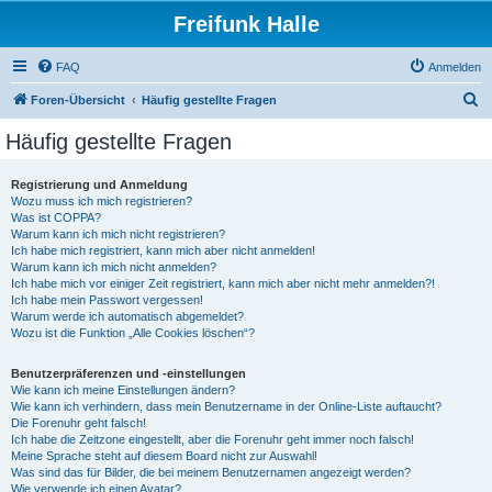
Freifunk Halle
FAQ
Anmelden
S
Foren-Übersicht
Häufig gestellte Fragen
u
Häufig gestellte Fragen
c
h
Registrierung und Anmeldung
Wozu muss ich mich registrieren?
e
Was ist COPPA?
Warum kann ich mich nicht registrieren?
Ich habe mich registriert, kann mich aber nicht anmelden!
Warum kann ich mich nicht anmelden?
Ich habe mich vor einiger Zeit registriert, kann mich aber nicht mehr anmelden?!
Ich habe mein Passwort vergessen!
Warum werde ich automatisch abgemeldet?
Wozu ist die Funktion „Alle Cookies löschen“?
Benutzerpräferenzen und -einstellungen
Wie kann ich meine Einstellungen ändern?
Wie kann ich verhindern, dass mein Benutzername in der Online-Liste auftaucht?
Die Forenuhr geht falsch!
Ich habe die Zeitzone eingestellt, aber die Forenuhr geht immer noch falsch!
Meine Sprache steht auf diesem Board nicht zur Auswahl!
Was sind das für Bilder, die bei meinem Benutzernamen angezeigt werden?
Wie verwende ich einen Avatar?