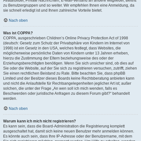
Avatarbilder, Private Nachrichten, E-Mail-Versand an andere Mitglieder, Beitritt
zu Benutzergruppen und so weiter. Wir empfehlen Ihnen eine Anmeldung, da
sie schnell erledigt ist und Ihnen zahlreiche Vorteile bietet.
Nach oben
Was ist COPPA?
COPPA, ausgeschrieben Children’s Online Privacy Protection Act of 1998
(deutsch: Gesetz zum Schutz der Privatsphäre von Kindern im Internet von
1998) ist ein Gesetz in den USA, welches festlegt, dass Websites, die
möglicherweise persönliche Daten von Kindern unter 13 Jahren erheben,
hierzu die Zustimmung der Eltern beziehungsweise des oder der
Erziehungsberechtigten benötigen. Wenn Sie sich unsicher sind, ob dies auf
Sie oder die Website, auf der Sie sich zu registrieren versuchen, zutrifft, ziehen
Sie einen rechtlichen Beistand zu Rate. Bitte beachten Sie, dass phpBB
Limited und der Besitzer dieses Boards keine Rechtsberatung anbieten kann
und nicht die Anlaufstelle für Rechtsangelegenheiten jeglicher Art ist; außer
solchen, die unter der Frage „An wen soll ich mich wenden, falls es
Beschwerden oder juristische Anfragen zu diesem Forum gibt?“ behandelt
werden.
Nach oben
Warum kann ich mich nicht registrieren?
Es kann sein, dass die Board-Administration die Registrierung komplett
ausgeschaltet hat, damit sich keine neuen Benutzer mehr anmelden können.
Es könnte auch sein, dass Ihre IP-Adresse oder der Benutzername, mit dem