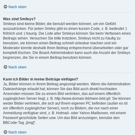
Nach oben
Was sind Smileys?
Smileys sind kleine Bilder, die benutzt werden können, um ein Gefühl
auszudrücken. Für jeden Smiley gibt es einen kurzen Code, z. B. bedeutet :)
fröhlich und :( traurig. Die Liste aller Smileys können Sie beim Verfassen eines
Beitrags sehen. Versuchen Sie bitte trotzdem, Smileys nicht zu häufig zu
benutzen, sie können einen Beitrag schnell unlesbar machen und ein
Moderator könnte deshalb Ihren Beitrag entsprechend überarbeiten oder gar
komplett löschen. Die Board-Administration kann auch die Anzahl der Smileys
begrenzen, die Sie in einem Beitrag benutzen können.
Nach oben
Kann ich Bilder in meine Beiträge einfügen?
Ja, Bilder können in Ihrem Beitrag angezeigt werden. Wenn die Administration
Dateianhänge erlaubt hat, können Sie das Bild auch direkt hochladen.
Ansonsten müssen Sie zu einem Bild verlinken, das auf einem öffentlich
zugänglichen Server liegt, z. B. http://www.domain.tld/mein-bild.gif. Sie können
weder Bilder verlinken, die sich auf Ihrem eigenen PC befinden (außer es ist
ein öffentlich zugänglicher Server), noch zu Bildern, die nur nach einer
Anmeldung verfügbar sind, z. B. Hotmail- oder Yahoo-Mailboxen, mit einem
Passwort geschützte Seiten usw. Um das Bild anzuzeigen, benutze den
BBCode-Tag „[img]“.
Nach oben