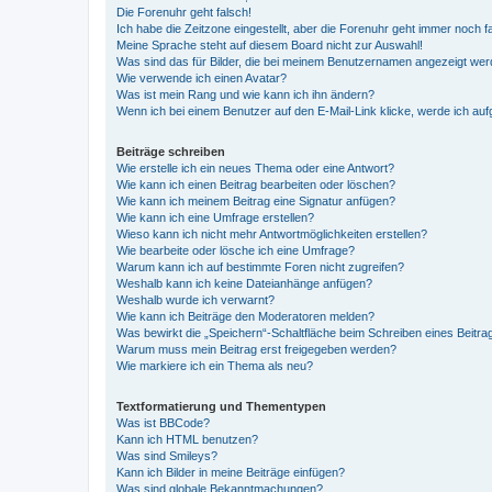
Die Forenuhr geht falsch!
Ich habe die Zeitzone eingestellt, aber die Forenuhr geht immer noch f
Meine Sprache steht auf diesem Board nicht zur Auswahl!
Was sind das für Bilder, die bei meinem Benutzernamen angezeigt we
Wie verwende ich einen Avatar?
Was ist mein Rang und wie kann ich ihn ändern?
Wenn ich bei einem Benutzer auf den E-Mail-Link klicke, werde ich au
Beiträge schreiben
Wie erstelle ich ein neues Thema oder eine Antwort?
Wie kann ich einen Beitrag bearbeiten oder löschen?
Wie kann ich meinem Beitrag eine Signatur anfügen?
Wie kann ich eine Umfrage erstellen?
Wieso kann ich nicht mehr Antwortmöglichkeiten erstellen?
Wie bearbeite oder lösche ich eine Umfrage?
Warum kann ich auf bestimmte Foren nicht zugreifen?
Weshalb kann ich keine Dateianhänge anfügen?
Weshalb wurde ich verwarnt?
Wie kann ich Beiträge den Moderatoren melden?
Was bewirkt die „Speichern“-Schaltfläche beim Schreiben eines Beitra
Warum muss mein Beitrag erst freigegeben werden?
Wie markiere ich ein Thema als neu?
Textformatierung und Thementypen
Was ist BBCode?
Kann ich HTML benutzen?
Was sind Smileys?
Kann ich Bilder in meine Beiträge einfügen?
Was sind globale Bekanntmachungen?