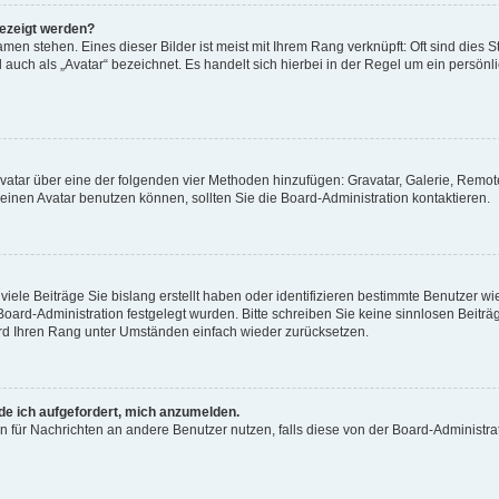
gezeigt werden?
men stehen. Eines dieser Bilder ist meist mit Ihrem Rang verknüpft: Oft sind dies S
auch als „Avatar“ bezeichnet. Es handelt sich hierbei in der Regel um ein persönl
 Avatar über eine der folgenden vier Methoden hinzufügen: Gravatar, Galerie, Rem
inen Avatar benutzen können, sollten Sie die Board-Administration kontaktieren.
iele Beiträge Sie bislang erstellt haben oder identifizieren bestimmte Benutzer
 Board-Administration festgelegt wurden. Bitte schreiben Sie keine sinnlosen Beit
wird Ihren Rang unter Umständen einfach wieder zurücksetzen.
rde ich aufgefordert, mich anzumelden.
ion für Nachrichten an andere Benutzer nutzen, falls diese von der Board-Administ