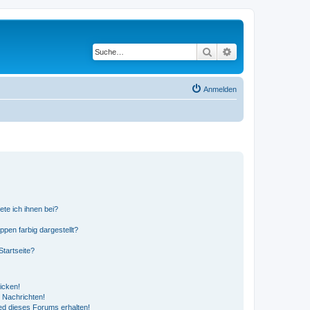
Suche
Erweiterte Suche
Anmelden
ete ich ihnen bei?
en farbig dargestellt?
tartseite?
icken!
 Nachrichten!
ed dieses Forums erhalten!