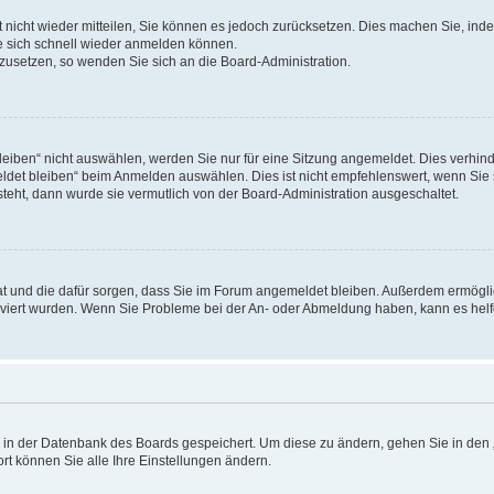
rt nicht wieder mitteilen, Sie können es jedoch zurücksetzen. Dies machen Sie, in
e sich schnell wieder anmelden können.
ckzusetzen, so wenden Sie sich an die Board-Administration.
ben“ nicht auswählen, werden Sie nur für eine Sitzung angemeldet. Dies verhinde
et bleiben“ beim Anmelden auswählen. Dies ist nicht empfehlenswert, wenn Sie s
steht, dann wurde sie vermutlich von der Board-Administration ausgeschaltet.
 hat und die dafür sorgen, dass Sie im Forum angemeldet bleiben. Außerdem ermögl
ktiviert wurden. Wenn Sie Probleme bei der An- oder Abmeldung haben, kann es hel
en in der Datenbank des Boards gespeichert. Um diese zu ändern, gehen Sie in den 
rt können Sie alle Ihre Einstellungen ändern.