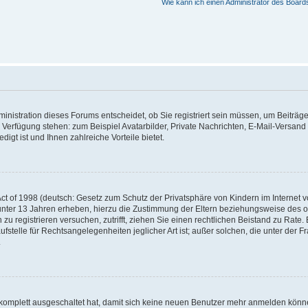
Wie kann ich einen Administrator des Board
nistration dieses Forums entscheidet, ob Sie registriert sein müssen, um Beiträge z
ur Verfügung stehen: zum Beispiel Avatarbilder, Private Nachrichten, E-Mail-Versand
igt ist und Ihnen zahlreiche Vorteile bietet.
t of 1998 (deutsch: Gesetz zum Schutz der Privatsphäre von Kindern im Internet vo
unter 13 Jahren erheben, hierzu die Zustimmung der Eltern beziehungsweise des o
h zu registrieren versuchen, zutrifft, ziehen Sie einen rechtlichen Beistand zu Rat
stelle für Rechtsangelegenheiten jeglicher Art ist; außer solchen, die unter der 
.
 komplett ausgeschaltet hat, damit sich keine neuen Benutzer mehr anmelden könne