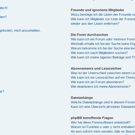
alsch!
Freunde und ignorierte Mitglieder
Wozu benötige ich die Listen der Freunde un
rden?
Wie kann ich Mitglieder zur Liste der Freund
wieder aus den Listen entfernen?
fgefordert, mich anzumelden.
Die Foren durchsuchen
Wie kann ich ein Forum oder mehrere For
Weshalb erhalte ich bei der Suche keine Er
Warum bekomme ich bei der Suche eine lee
Wie kann ich nach Mitgliedern suchen?
Wie kann ich meine eigenen Beiträge und T
Abonnements und Lesezeichen
Was ist der Unterschied zwischen einem L
Wie kann ich ein Lesezeichen auf ein Them
Wie kann ich ein Forum abonnieren?
Wie deaktiviere ich meine Abonnements?
gs?
Dateianhänge
Welche Dateianhänge sind in diesem Forum
Kann ich eine Übersicht all meiner Dateian
phpBB betreffende Fragen
Wer hat diese Forensoftware entwickelt?
Warum ist Funktion x oder y nicht enthalten
An wen soll ich mich wenden, falls es Besc