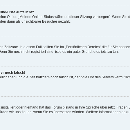
ine-Liste auftaucht?
 eine Option „Meinen Online-Status während dieser Sitzung verbergen“. Wenn Sie d
rden dann als unsichtbarer Besucher gezählt.
n Zeitzone. In diesem Fall sollten Sie im „Persönlichen Bereich“ die für Sie passend
 Sie noch nicht registriert sind, ist dies ein guter Grund, dies jetzt zu tun.
mer noch falsch!
ellt haben und die Zeit trotzdem noch falsch ist, geht die Uhr des Servers vermutlic
 installiert oder niemand hat das Forum bislang in Ihre Sprache übersetzt. Fragen 
t, würden wir uns freuen, wenn Sie es übersetzen würden. Weitere Informationen da