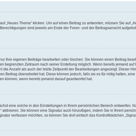
f „Neues Thema“ klicken. Um auf einen Beitrag zu antworten, müssen Sie auf „Ant
e Berechtigungen sind jeweils am Ende der Foren- und der Beitragsansicht aufgeliste
nur Ihre eigenen Beiträge bearbeiten oder löschen. Sie können einen Beitrag bear
nen begrenzten Zeitraum nach seiner Erstellung möglich. Wenn bereits jemand auf Ih
 die Anzahl als auch der letzte Zeitpunkt der Bearbeitungen angezeigt. Dieser Hi
 Beitrag überarbeitet hat. Diese können jedoch, falls sie es für nötig halten, eine 
hen können, wenn bereits jemand darauf geantwortet hat.
hst eine solche in den Einstellungen in Ihrem persönlichen Bereich entwerfen. Na
 aktivieren. Sie können eine Signatur auch hinzufügen, indem Sie in Ihrem persö
gnatur verfassen möchten, so können Sie dort einfach das Kontrollkästchen „Signa