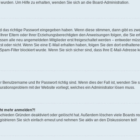
 wurden. Um Hilfe zu erhalten, wenden Sie sich an die Board-Administration.
nd das richtige Passwort eingegeben haben. Wenn diese stimmen, dann gibt es zw
Ihrer Eltern oder Ihrer Erziehungsberechtigten den Anweisungen folgen, die Sie erh
üssen alle neu angemeldeten Mitglieder erst freigeschaltet werden – entweder müsse
 ist oder nicht. Wenn Sie eine E-Mail erhalten haben, folgen Sie den dort enthalte
pam-Filter blockiert wurde. Wenn Sie sich sicher sind, dass Ihre E-Mail-Adresse 
hr Benutzername und Ihr Passwort richtig sind. Wenn dies der Fall ist, wenden Sie
gurationsproblem mit der Website vorliegt, welches ein Administrator lösen muss.
icht mehr anmelden?!
schieden Gründen deaktiviert oder gelöscht hat. Außerdem löschen viele Boards reg
strieren Sie sich einfach erneut und nehmen Sie aktiv an den Diskussionen teil!