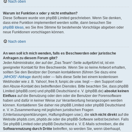
Nach oben
Warum ist Funktion x oder y nicht enthalten?
Diese Software wurde von phpBB Limited geschrieben. Wenn Sie denken,
dass eine Funktion implementiert werden sollte, dann besuchen Sie
phpBB Ideas
, wo Sie Ihre Stimme für bestehende Vorschläge abgeben oder
neue Funktionen vorschlagen können.
Nach oben
An wen soll ich mich wenden, falls es Beschwerden oder juristische
Anfragen zu diesem Forum gibt?
Jeder Administrator, der auf der „Das Team“-Seite aufgeführt ist, ist ein
geeigneter Kontakt für Ihre Beschwerde. Wenn Sie so keine Antwort erhalten,
sollten Sie den Besitzer der Domain kontaktieren (führen Sie dazu eine
„WHOIS“-Abfrage
durch) oder — falls diese Seite bei einem kostenlosen
Webhoster wie z. B. Yahoo!, free.fr, funpic.de usw. liegt — den Support oder
den Abuse-Kontakt des betreffenden Dienstes. Bitte beachten Sie, dass phpBB
Limited (phpBB.com) und phpBB Deutschland e. V. (phpBB.de)
absolut keinen
Einfluss
auf die Benutzung oder den oder die Benutzer der Forensoftware
haben und dafür in keiner Weise zur Verantwortung herangezogen werden
können. Kontaktieren Sie daher nie phpBB Limited oder phpBB Deutschland
e. V. in Zusammenhang mit jeglichen juristischen Fragen
(Unterlassungserklärungen, Haftungsfragen usw.), die
sich nicht direkt
auf die
Website phpbb.com, phpbb.de oder die phpBB-Software selbst beziehen. Falls
Sie phpBB Limited oder phpBB Deutschland e. V. E-Mails schreiben, die die
Softwarenutzung durch Dritte
betreffen, so werden Sie, wenn überhaupt,