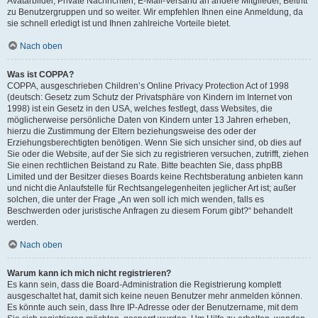
Avatarbilder, Private Nachrichten, E-Mail-Versand an andere Mitglieder, Beitritt
zu Benutzergruppen und so weiter. Wir empfehlen Ihnen eine Anmeldung, da
sie schnell erledigt ist und Ihnen zahlreiche Vorteile bietet.
Nach oben
Was ist COPPA?
COPPA, ausgeschrieben Children’s Online Privacy Protection Act of 1998
(deutsch: Gesetz zum Schutz der Privatsphäre von Kindern im Internet von
1998) ist ein Gesetz in den USA, welches festlegt, dass Websites, die
möglicherweise persönliche Daten von Kindern unter 13 Jahren erheben,
hierzu die Zustimmung der Eltern beziehungsweise des oder der
Erziehungsberechtigten benötigen. Wenn Sie sich unsicher sind, ob dies auf
Sie oder die Website, auf der Sie sich zu registrieren versuchen, zutrifft, ziehen
Sie einen rechtlichen Beistand zu Rate. Bitte beachten Sie, dass phpBB
Limited und der Besitzer dieses Boards keine Rechtsberatung anbieten kann
und nicht die Anlaufstelle für Rechtsangelegenheiten jeglicher Art ist; außer
solchen, die unter der Frage „An wen soll ich mich wenden, falls es
Beschwerden oder juristische Anfragen zu diesem Forum gibt?“ behandelt
werden.
Nach oben
Warum kann ich mich nicht registrieren?
Es kann sein, dass die Board-Administration die Registrierung komplett
ausgeschaltet hat, damit sich keine neuen Benutzer mehr anmelden können.
Es könnte auch sein, dass Ihre IP-Adresse oder der Benutzername, mit dem