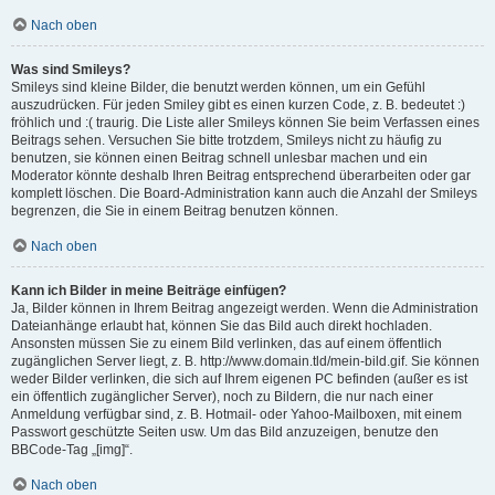
Nach oben
Was sind Smileys?
Smileys sind kleine Bilder, die benutzt werden können, um ein Gefühl
auszudrücken. Für jeden Smiley gibt es einen kurzen Code, z. B. bedeutet :)
fröhlich und :( traurig. Die Liste aller Smileys können Sie beim Verfassen eines
Beitrags sehen. Versuchen Sie bitte trotzdem, Smileys nicht zu häufig zu
benutzen, sie können einen Beitrag schnell unlesbar machen und ein
Moderator könnte deshalb Ihren Beitrag entsprechend überarbeiten oder gar
komplett löschen. Die Board-Administration kann auch die Anzahl der Smileys
begrenzen, die Sie in einem Beitrag benutzen können.
Nach oben
Kann ich Bilder in meine Beiträge einfügen?
Ja, Bilder können in Ihrem Beitrag angezeigt werden. Wenn die Administration
Dateianhänge erlaubt hat, können Sie das Bild auch direkt hochladen.
Ansonsten müssen Sie zu einem Bild verlinken, das auf einem öffentlich
zugänglichen Server liegt, z. B. http://www.domain.tld/mein-bild.gif. Sie können
weder Bilder verlinken, die sich auf Ihrem eigenen PC befinden (außer es ist
ein öffentlich zugänglicher Server), noch zu Bildern, die nur nach einer
Anmeldung verfügbar sind, z. B. Hotmail- oder Yahoo-Mailboxen, mit einem
Passwort geschützte Seiten usw. Um das Bild anzuzeigen, benutze den
BBCode-Tag „[img]“.
Nach oben