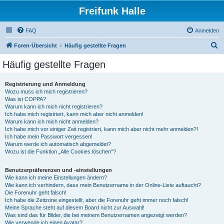
Freifunk Halle
FAQ
Anmelden
S
Foren-Übersicht
Häufig gestellte Fragen
u
Häufig gestellte Fragen
c
h
Registrierung und Anmeldung
Wozu muss ich mich registrieren?
e
Was ist COPPA?
Warum kann ich mich nicht registrieren?
Ich habe mich registriert, kann mich aber nicht anmelden!
Warum kann ich mich nicht anmelden?
Ich habe mich vor einiger Zeit registriert, kann mich aber nicht mehr anmelden?!
Ich habe mein Passwort vergessen!
Warum werde ich automatisch abgemeldet?
Wozu ist die Funktion „Alle Cookies löschen“?
Benutzerpräferenzen und -einstellungen
Wie kann ich meine Einstellungen ändern?
Wie kann ich verhindern, dass mein Benutzername in der Online-Liste auftaucht?
Die Forenuhr geht falsch!
Ich habe die Zeitzone eingestellt, aber die Forenuhr geht immer noch falsch!
Meine Sprache steht auf diesem Board nicht zur Auswahl!
Was sind das für Bilder, die bei meinem Benutzernamen angezeigt werden?
Wie verwende ich einen Avatar?